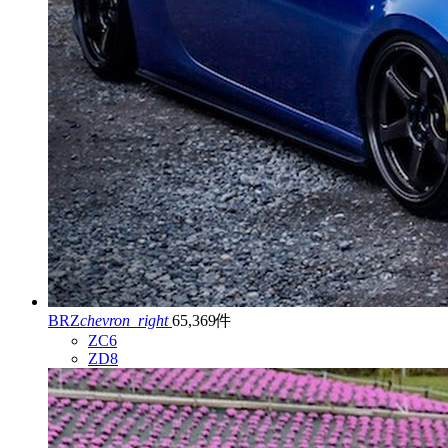
BRZ
chevron_right
65,369件
ZC6
ZD8