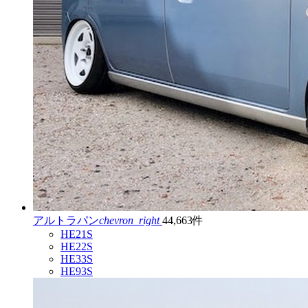
アルトラパン
chevron_right
44,663件
HE21S
HE22S
HE33S
HE93S