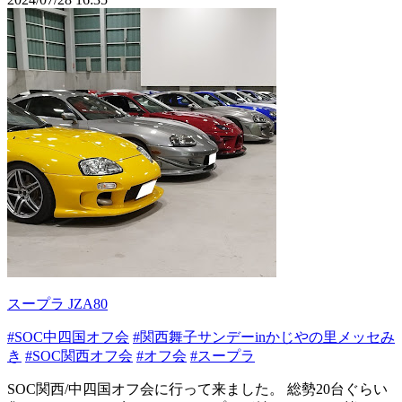
スープラ JZA80
#SOC中四国オフ会
#関西舞子サンデーinかじやの里メッセみ
き
#SOC関西オフ会
#オフ会
#スープラ
SOC関西/中四国オフ会に行って来ました。 総勢20台ぐらい