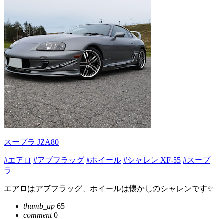
スープラ JZA80
#エアロ
#アブフラッグ
#ホイール
#シャレン XF-55
#スープ
ラ
エアロはアブフラッグ、ホイールは懐かしのシャレンです✨
thumb_up
65
comment
0