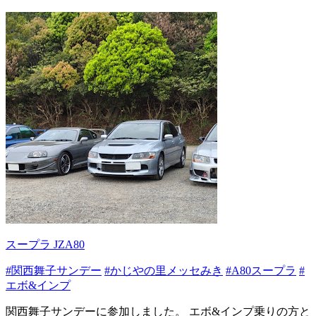
スープラ JZA80
#関西舞子サンデー
#かじやの里メッセみき
#A80スープラ
#
エボ&インプ
関西舞子サンデーに参加しました。 エボ&インプ乗りの方と