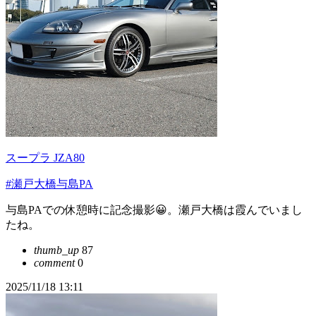
スープラ JZA80
#瀬戸大橋与島PA
与島PAでの休憩時に記念撮影😀。瀬戸大橋は霞んでいまし
たね。
thumb_up
87
comment
0
2025/11/18 13:11