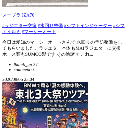
スープラ JZA70
#ラジエター交換
#水回り整備
#シフトインジケーター
#シフ
トイルミ
#マーシーオート
今日は愛知のマーシーオートさんで 水回りの予防整備をし
てもらいました。ラジエター本体もMAIラジエターに交換
ホース類もSUMCO製です その他諸々 これ...
thumb_up
37
comment
0
2026/08/06 23:04