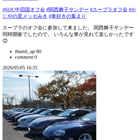
#SOC中四国オフ会
#関西舞子サンデー
#スープラオフ会
#か
じやの里メッセみき
#車好きの集まり
スープラのオフ会に参加して来ました。 関西舞子サンデー
同時開催でしたので、 いろんな車が見れて楽しかったです
😊
thumb_up
80
comment
0
2026/05/05 16:35