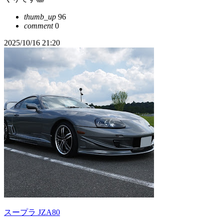
thumb_up
96
comment
0
2025/10/16 21:20
スープラ JZA80