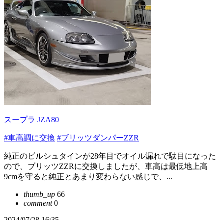
スープラ JZA80
#車高調に交換
#ブリッツダンパーZZR
純正のビルシュタインが28年目でオイル漏れで駄目になった
ので、ブリッツZZRに交換しましたが、車高は最低地上高
9cmを守ると純正とあまり変わらない感じで、...
thumb_up
66
comment
0
2024/07/28 16:35