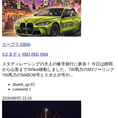
スープラ DB06
#スタディ
#M3
#M2
#M4
スタディレーシングの大人の修学旅行に参加！ 今日は静岡
から山形まで560km移動しました。700馬力のM3ツーリング
700馬力のM4BOB号とスポエボ号や...
thumb_up
65
comment
1
2026/08/05 22:10