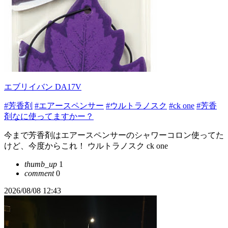
エブリイバン DA17V
#芳香剤
#エアースペンサー
#ウルトラノスク
#ck one
#芳香
剤なに使ってますかー？
今まで芳香剤はエアースペンサーのシャワーコロン使ってた
けど、今度からこれ！ ウルトラノスク ck one
thumb_up
1
comment
0
2026/08/08 12:43