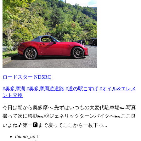
ロードスター ND5RC
#奥多摩湖
#奥多摩周遊道路
#道の駅こすげ
#オイル&エレメ
ント交換
今日は朝から奥多摩へ 先ずはいつもの大麦代駐車場🏎️写真
撮って次に移動🏎️💨ジェネリックターンパイクへ🏎️ここ良
いよね🎵第一🅿️まで戻ってここから一枚下っ...
thumb_up
1