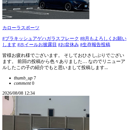
カローラスポーツ
#ブラキッシュアゲハガラスフレーク
#8月もよろしくお願い
します
#ホイールお披露目
#お盆休み
#生存報告投稿
皆様お疲れ様でございます。 そしておひさしぶりでござい
ます。 前回の投稿から色々ありました… なのでリニューア
ルしたこの子の紹介でもと思いまして投稿します...
thumb_up
7
comment
0
2026/08/08 12:34