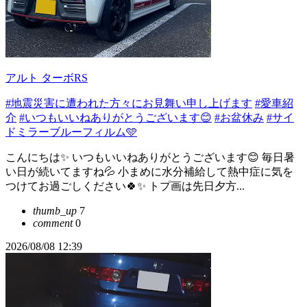
アルト ターボRS
#地震災害に遭われた方々にお見舞い申し上げます
#愛車紹
介
#いつもいいねありがとうございます😊
#お盆休み
#サイ
ドミラーブルーフィルム🩵
こんにちは✨ いつもいいねありがとうございます😊 毎日暑
い日が続いてますね💦 小まめに水分補給して熱中症に気を
つけてお過ごしください🍀✨ トプ画は先日夕方...
thumb_up
7
comment
0
2026/08/08 12:39