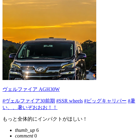
ヴェルファイア AGH30W
#ヴェルファイア30前期
#SSR wheels
#ビッグキャリパー
#暑
い、、暑いぞおおお！！
もっと全体的にインパクトがほしい！
thumb_up
6
comment
0