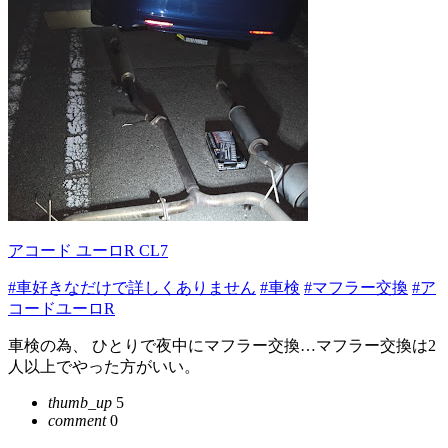
アコード ユーロR CL7
#車好きなだけで詳しくありません
#車検
#マフラー交換
#ア
コードユーロR
車検の為、 ひとりで夜中にマフラー交換…マフラー交換は2
人以上でやった方がいい。
thumb_up
5
comment
0