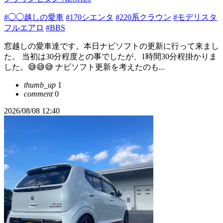
#◯◯越しの愛車
#170シエンタ
#220系クラウン
#モデリスタ
フルエアロ
#BBS
窓越しの愛車達です。本日ナビソフトの更新に行って来まし
た。 当初は30分程度との事でしたが、1時間30分程掛かりま
した。😅😅😅 ナビソフト更新を考えたのも...
thumb_up
1
comment
0
2026/08/08 12:40