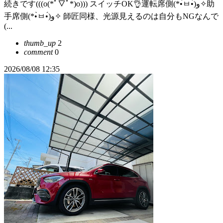
続きです(((o(*ﾟ▽ﾟ*)o))) スイッチOK👌運転席側(*•̀ㅂ•́)و✧助
手席側(*•̀ㅂ•́)و✧ 師匠同様、光源見えるのは自分もNGなんで
(...
thumb_up
2
comment
0
2026/08/08 12:35