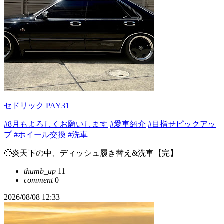
セドリック PAY31
#8月もよろしくお願いします
#愛車紹介
#目指せピックアッ
プ
#ホイール交換
#洗車
🥵炎天下の中、ディッシュ履き替え&洗車【完】
thumb_up
11
comment
0
2026/08/08 12:33