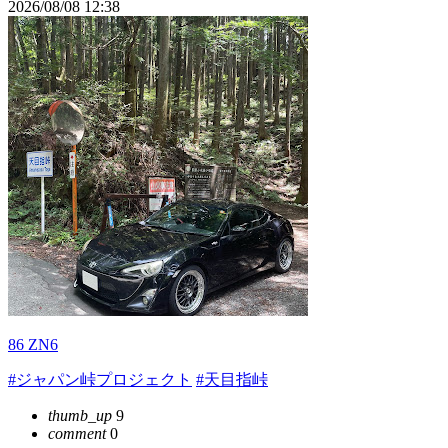
2026/08/08 12:38
86 ZN6
#ジャパン峠プロジェクト
#天目指峠
thumb_up
9
comment
0