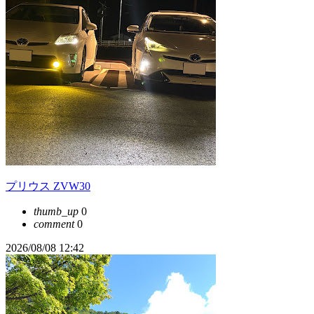
プリウス ZVW30
thumb_up
0
comment
0
2026/08/08 12:42