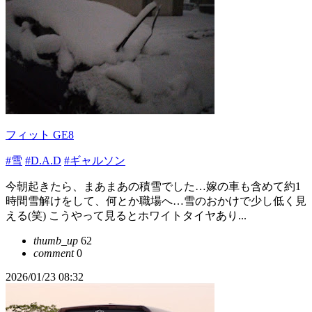
フィット GE8
#雪
#D.A.D
#ギャルソン
今朝起きたら、まあまあの積雪でした…嫁の車も含めて約1
時間雪解けをして、何とか職場へ…雪のおかけで少し低く見
える(笑) こうやって見るとホワイトタイヤあり...
thumb_up
62
comment
0
2026/01/23 08:32