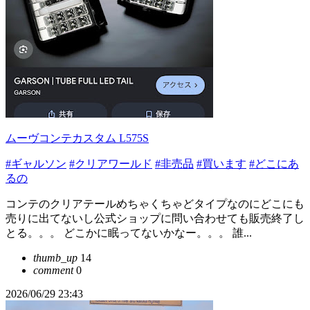
ムーヴコンテカスタム L575S
#ギャルソン
#クリアワールド
#非売品
#買います
#どこにあ
るの
コンテのクリアテールめちゃくちゃどタイプなのにどこにも
売りに出てないし公式ショップに問い合わせても販売終了し
とる。。。 どこかに眠ってないかなー。。。 誰...
thumb_up
14
comment
0
2026/06/29 23:43