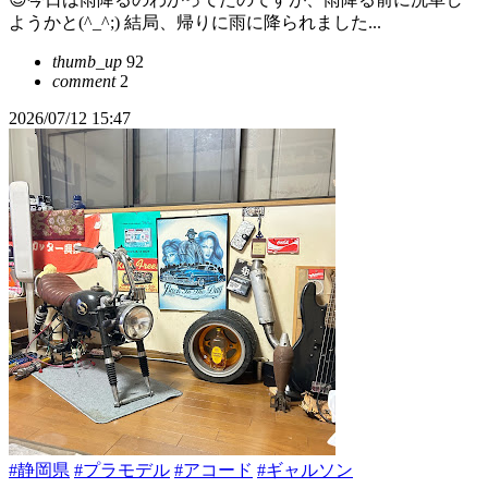
ようかと(^_^;) 結局、帰りに雨に降られました...
thumb_up
92
comment
2
2026/07/12 15:47
#静岡県
#プラモデル
#アコード
#ギャルソン