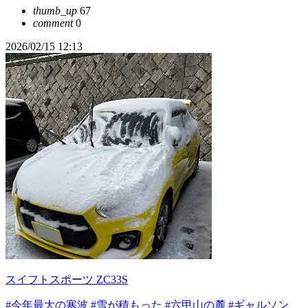
thumb_up
67
comment
0
2026/02/15 12:13
スイフトスポーツ ZC33S
#今年最大の寒波
#雪が積もった
#六甲山の麓
#ギャルソン