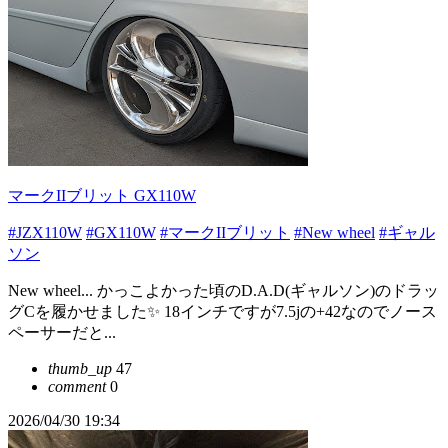
マークIIブリット GX110W
#JZX110W
#GX110W
#マークIIブリット
#New wheel
#ギャル
ソン
New wheel... かっこよかった頃のD.A.D(ギャルソン)のドラッ
グCを履かせました✨ 18インチですが7.5jの+42なのでノース
ペーサーだと...
thumb_up
47
comment
0
2026/04/30 19:34