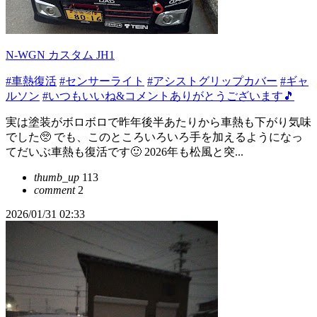
N-WGN カスタム JH1
#車熱復活
#センサーライト
#アシストグリップカバー
#ギャ
ルソン
#いつもいいね&コメントありがとうございます🎵
実は塗装がボロボロで昨年後半あたりから車熱も下がり気味
でした🥺 でも、このところいろいろ手を加えるようになっ
てだいぶ車熱も復活です🙂 2026年も松風と突...
thumb_up
113
comment
2
2026/01/31 02:33