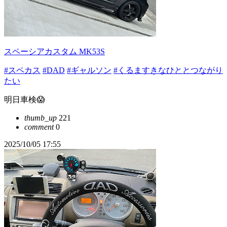
スペーシアカスタム MK53S
#スペカス
#DAD
#ギャルソン
#くるますきなひととつながり
たい
明日車検😱
thumb_up
221
comment
0
2025/10/05 17:55