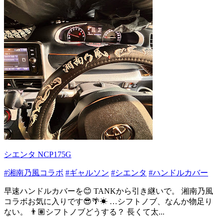
シエンタ NCP175G
#湘南乃風コラボ
#ギャルソン
#シエンタ
#ハンドルカバー
早速ハンドルカバーを😊 TANKから引き継いで。 湘南乃風
コラボお気に入りです😎🌴☀ …シフトノブ、なんか物足り
ない。 👨🏽シフトノブどうする？ 長くて太...