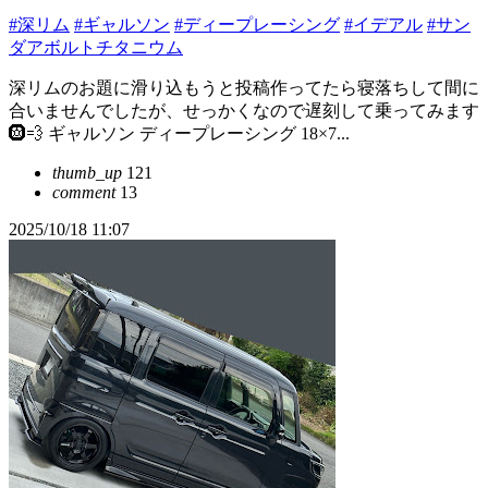
#深リム
#ギャルソン
#ディープレーシング
#イデアル
#サン
ダアボルトチタニウム
深リムのお題に滑り込もうと投稿作ってたら寝落ちして間に
合いませんでしたが、せっかくなので遅刻して乗ってみます
🛞💨 ギャルソン ディープレーシング 18×7...
thumb_up
121
comment
13
2025/10/18 11:07