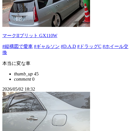
マークIIブリット GX110W
#縦構図で愛車
#ギャルソン
#D.A.D
#ドラッグC
#ホイール交
換
本当に変な車
thumb_up
45
comment
0
2026/05/02 18:32