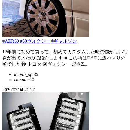
#AZR60
#60ヴォクシー
#ギャルソン
12年前に初めて買って、初めてカスタムした時の懐かしい写
真が出てきたので紹介します👀 この頃はDADに激ハマりの
頃でした😂 トヨタ 60ヴォクシー 煌きZ...
thumb_up
35
comment
0
2026/07/04 21:22