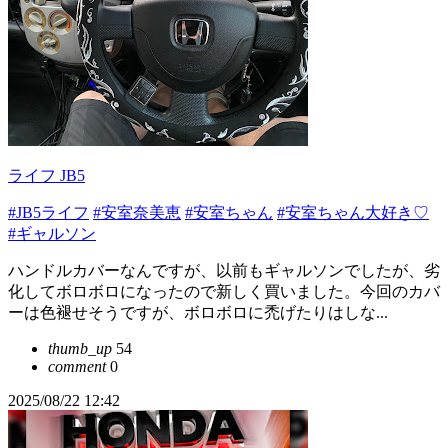
ライフ JB5
#JB5ライフ
#安室奈美恵
#安室ちゃん
#安室ちゃん大好き♡
#ギャルソン
ハンドルカバーなんですが、以前もギャルソンでしたが、劣
化してボロボロになったので新しく買いました。今回のカバ
ーは色褪せそうですが、ボロボロに禿げたりはしな...
thumb_up
54
comment
0
2025/08/22 12:42