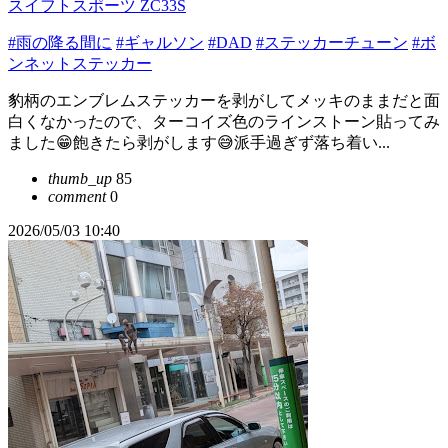
スイフトスポーツ ZC33S
#雨の降る間に
#ギャルソン
#DAD
#ステッカーチューン
#ボ
ンネットステッカー
豹柄のエンブレムステッカーを剥がしてメッキのままだと面
白くなかったので、ターコイズ色のラインストーン貼ってみ
ました😁飽きたら剥がします😅派手過ぎず落ち着い...
thumb_up
85
comment
0
2026/05/03 10:40