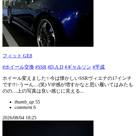
フィット GE8
#ホイール交換
#SSR
#D.A.D
#ギャルソン
#平成
ホイール変えました✨今は懐かしいSSRヴィエナの17インチ
です!!✨うーん…(笑) VIP感が増すかなと思い履いてはみたも
のの…上の写真は良い感じに見える...
thumb_up
55
comment
6
2026/08/04 18:25