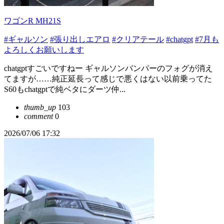
ワゴンR MH21S
#ギャルソン
#張り出しエアロ
#クリアテール
#chatgpt
#7月も
よろしくお願いします
chatgptすごいですねー ギャルソンバンパーのフォグが消え
てますが……純正延長って感じで悪くはない以前乗ってた
S60もchatgptで純ベタにダーツ仲...
thumb_up
103
comment
0
2026/07/06 17:32