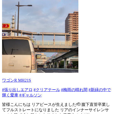
ワゴンR MH21S
#張り出しエアロ
#クリアテール
#梅雨の晴れ間
#新緑の中で
輝く愛車
#ギャルソン
皆様こんにちは リアピースが生えました🫡 腹下直管卒業し
てフルストレートになりました リアのインナーサイレンサ