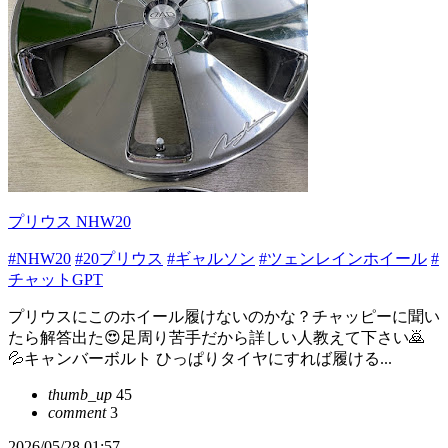
プリウス NHW20
#NHW20
#20プリウス
#ギャルソン
#ツェンレインホイール
#
チャットGPT
プリウスにこのホイール履けないのかな？チャッピーに聞い
たら解答出た😍足周り苦手だから詳しい人教えて下さい🙇
💦キャンバーボルト ひっぱりタイヤにすれば履ける...
thumb_up
45
comment
3
2026/05/28 01:57