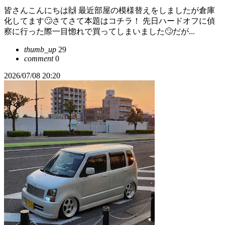
皆さんこんにちは🙌 最近部屋の模様替えをしましたが倉庫
化してます🙄さてさて本題はコチラ！ 先日ハードオフに偵
察に行った際一目惚れで買ってしまいました🙄だが...
thumb_up
29
comment
0
2026/07/08 20:20