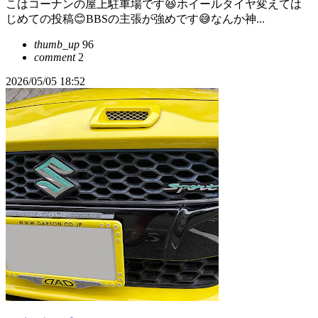
こはコーナンの屋上駐車場です😆ホイールタイヤ変えては
じめての投稿😊BBSの主張が強めです😅なんか神...
thumb_up
96
comment
2
2026/05/05 18:52