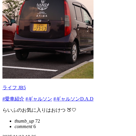
ライフ JB5
#愛車紹介
#ギャルソン
#ギャルソンD.A.D
らいふのお気に入りはおけつ 🍑‎🤍
thumb_up
72
comment
6