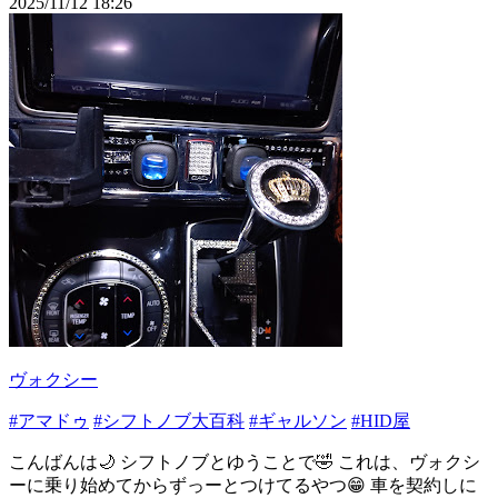
2025/11/12 18:26
ヴォクシー
#アマドゥ
#シフトノブ大百科
#ギャルソン
#HID屋
こんばんは🌙 シフトノブとゆうことで🤣 これは、ヴォクシ
ーに乗り始めてからずっーとつけてるやつ😁 車を契約しに