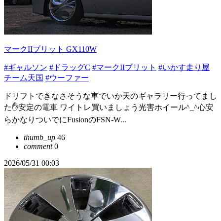
マークIIブリット GX110W
#ギャルソン
#ドラッグC
#マークIIブリット
#いかす走り屋
チーム天国
#ウーファー
ドリフトできなさそうな車でいか天のギャラリー行ってまし
た✋安定の電車 ワイトレ買いましょう光害ホイール^_^︎心安
らかなりついでにFusionのFSN-W...
thumb_up
46
comment
0
2026/05/31 00:03