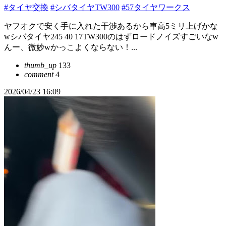
#タイヤ交換
#シバタイヤTW300
#57タイヤワークス
ヤフオクで安く手に入れた干渉あるから車高5ミリ上げかな
wシバタイヤ245 40 17TW300のはずロードノイズすごいなw
んー、微妙wかっこよくならない！...
thumb_up
133
comment
4
2026/04/23 16:09