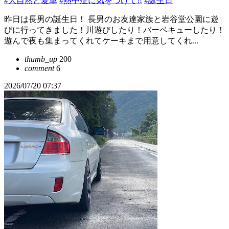
#大自然と愛車
#熱中症に気をつけて!!
#誕生日
昨日は長男の誕生日！ 長男のお友達家族と岩谷堂公園に遊
びに行ってきました！川遊びしたり！バーベキューしたり！
遊んで夜も集まってくれてケーキまで用意してくれ...
thumb_up
200
comment
6
2026/07/20 07:37