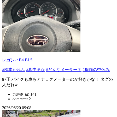
レガシィB4 BL5
#松本かれん
#真中まな
#どんなメーター？
#梅雨の中休み
純正 バイクも車もアナログメーターのが好きかな！ タグの
人だれw
thumb_up
141
comment
2
2026/06/20 09:08