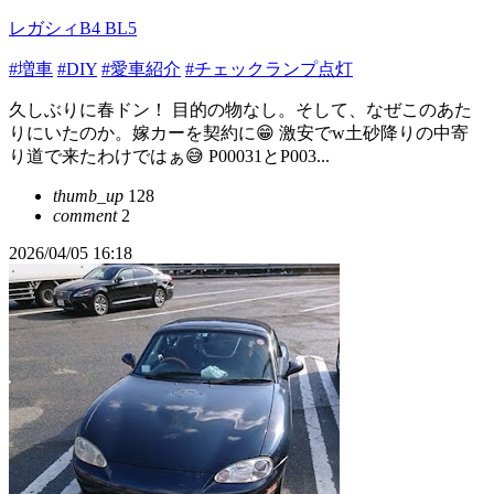
レガシィB4 BL5
#増車
#DIY
#愛車紹介
#チェックランプ点灯
久しぶりに春ドン！ 目的の物なし。そして、なぜこのあた
りにいたのか。嫁カーを契約に😁 激安でw土砂降りの中寄
り道で来たわけではぁ😅 P00031とP003...
thumb_up
128
comment
2
2026/04/05 16:18