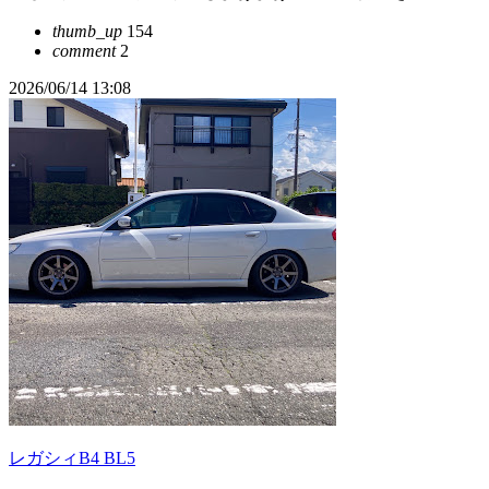
thumb_up
154
comment
2
2026/06/14 13:08
レガシィB4 BL5