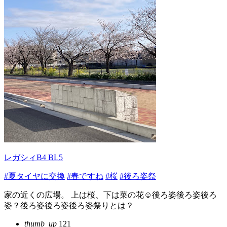
レガシィB4 BL5
#夏タイヤに交換
#春ですね
#桜
#後ろ姿祭
家の近くの広場。 上は桜、下は菜の花☺後ろ姿後ろ姿後ろ
姿？後ろ姿後ろ姿後ろ姿祭りとは？
thumb_up
121