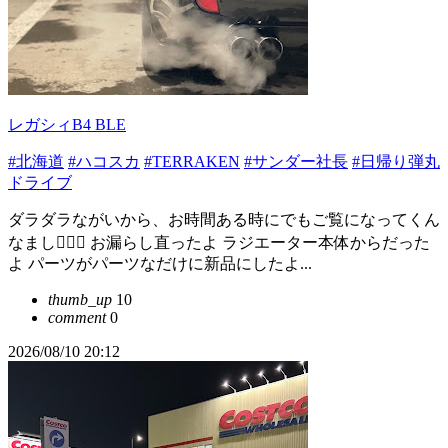
レガシィB4 BLE
#北海道
#ハコスカ
#TERRAKEN
#サンダー社長
#日帰り弾丸
ドライブ
ダラダラながいから、お時間ある時にでもご覧になってくん
なまし🙇🏻‍♂️ お漏らし直ったよ ラジエーター本体からだった
よ パーツがパーツなだけに新品にしたよ...
thumb_up
10
comment
0
2026/08/10 20:12