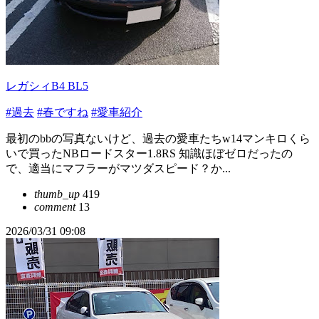
レガシィB4 BL5
#過去
#春ですね
#愛車紹介
最初のbbの写真ないけど、過去の愛車たちw14マンキロくら
いで買ったNBロードスター1.8RS 知識ほぼゼロだったの
で、適当にマフラーがマツダスピード？か...
thumb_up
419
comment
13
2026/03/31 09:08