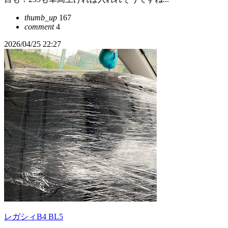
thumb_up
167
comment
4
2026/04/25 22:27
レガシィB4 BL5