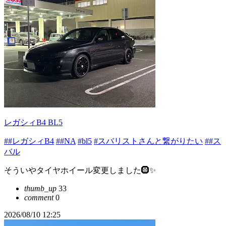
レガシィB4 BL5
##レガシィB4
##NA
#bl5
#スバリストさんと繋がりたい
##ス
バル
そういやタイヤホイール変更しました🛞✨
thumb_up
33
comment
0
2026/08/10 12:25