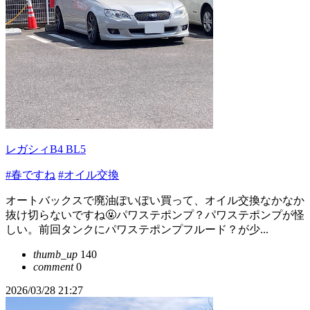
レガシィB4 BL5
#春ですね
#オイル交換
オートバックスで廃油ぽいぽい買って、オイル交換なかなか
抜け切らないですね🤬パワステポンプ？パワステポンプが怪
しい。前回タンクにパワステポンプフルード？が少...
thumb_up
140
comment
0
2026/03/28 21:27