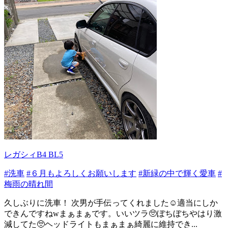
レガシィB4 BL5
#洗車
#６月もよろしくお願いします
#新緑の中で輝く愛車
#
梅雨の晴れ間
久しぶりに洗車！ 次男が手伝ってくれました☺適当にしか
できんですねwまぁまぁです。いいツラ🥺ぼちぼちやはり激
減してた🥺ヘッドライトもまぁまぁ綺麗に維持でき...