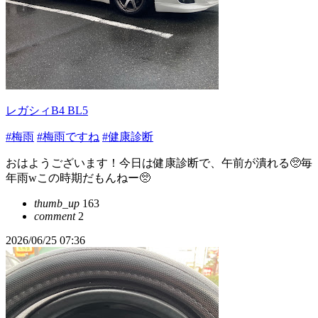
レガシィB4 BL5
#梅雨
#梅雨ですね
#健康診断
おはようございます！今日は健康診断で、午前が潰れる🥺毎
年雨wこの時期だもんねー🥺
thumb_up
163
comment
2
2026/06/25 07:36