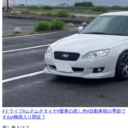
#ドライブ
#ムチムチタイヤ
#愛車の差し色
#自動車税の季節で
すね
#梅雨入り間近？
差し色とは？