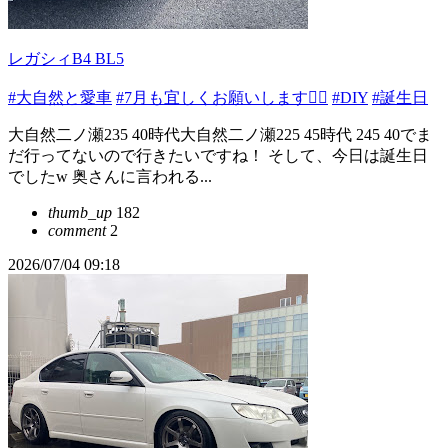
レガシィB4 BL5
#大自然と愛車
#7月も宜しくお願いします🙇‍♂️
#DIY
#誕生日
大自然二ノ瀬235 40時代大自然二ノ瀬225 45時代 245 40でま
だ行ってないので行きたいですね！ そして、今日は誕生日
でしたw 奥さんに言われる...
thumb_up
182
comment
2
2026/07/04 09:18