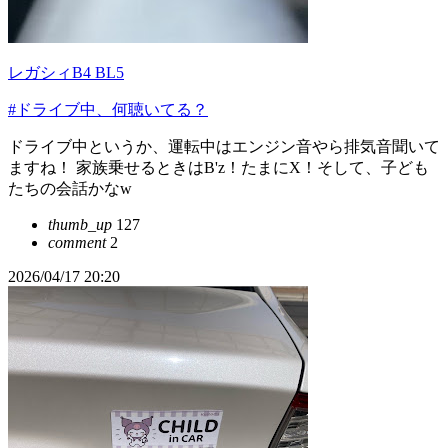
レガシィB4 BL5
#ドライブ中、何聴いてる？
ドライブ中というか、運転中はエンジン音やら排気音聞いて
ますね！ 家族乗せるときはB'z！たまにX！そして、子ども
たちの会話かなw
thumb_up
127
comment
2
2026/04/17 20:20