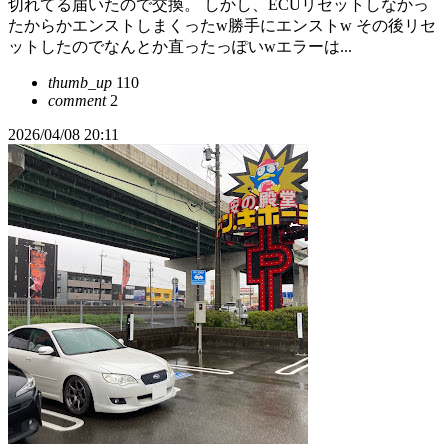
切れてる届いたので交換。 しかし、ECUリセットしなかっ
たからかエンストしまくったw勝手にエンストw その後リセ
ットしたのでなんとか直ったっぽいwエラーは...
thumb_up
110
comment
2
2026/04/08 20:11