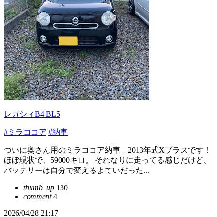
レガシィB4 BL5
#ミラココア
#納車
ついに奥さん用のミラココア納車！2013年式Xプラスです！
ほぼ現状で、59000キロ。 それなりに走ってる感じだけど、
バッテリーは自分で変えるよていだった...
thumb_up
130
comment
4
2026/04/28 21:17