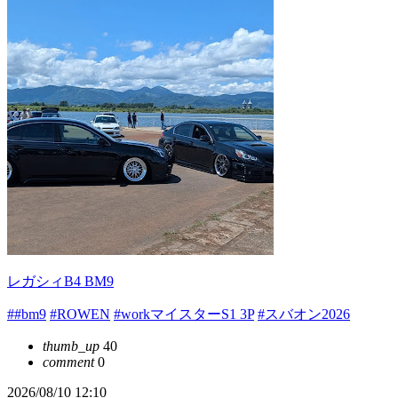
レガシィB4 BM9
##bm9
#ROWEN
#workマイスターS1 3P
#スバオン2026
thumb_up
40
comment
0
2026/08/10 12:10