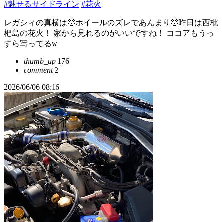
#魅せるサイドライン
#花火
レガシィの真横は🥺ホイールのズレであんまり🥺昨日は西枇
杷島の花火！ 家から見れるのがいいですね！ ココアもうっ
すら写ってるw
thumb_up
176
comment
2
2026/06/06 08:16