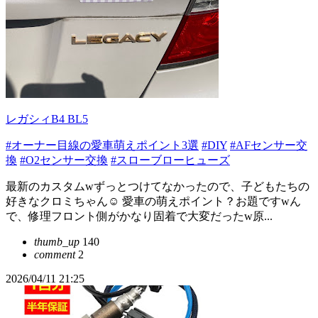
レガシィB4 BL5
#オーナー目線の愛車萌えポイント3選
#DIY
#AFセンサー交
換
#O2センサー交換
#スローブローヒューズ
最新のカスタムwずっとつけてなかったので、子どもたちの
好きなクロミちゃん☺ 愛車の萌えポイント？お題ですwん
で、修理フロント側がかなり固着で大変だったw原...
thumb_up
140
comment
2
2026/04/11 21:25