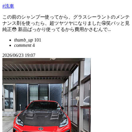
#洗車
この前のシャンプー使ってから、グラスシーラントのメンテ
ナンス剤を使ったら、超ツヤツヤになりました🤤笑パッと見
純正😳 新品ばっかり使ってるから費用かさむんで...
thumb_up
101
comment
4
2026/06/23 19:07