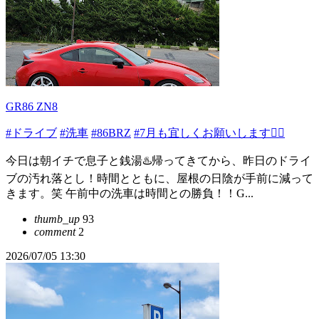
GR86 ZN8
#ドライブ
#洗車
#86BRZ
#7月も宜しくお願いします🙇‍♂️
今日は朝イチで息子と銭湯♨️帰ってきてから、昨日のドライ
ブの汚れ落とし！時間とともに、屋根の日陰が手前に減って
きます。笑 午前中の洗車は時間との勝負！！G...
thumb_up
93
comment
2
2026/07/05 13:30