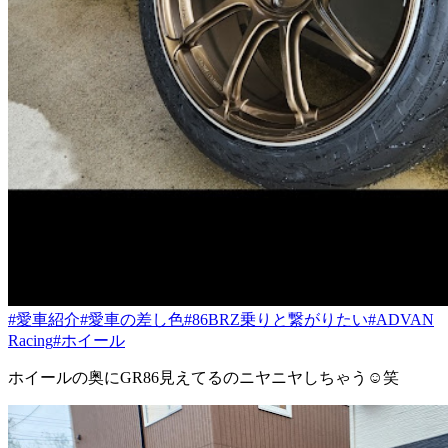
#愛車紹介
#愛車の差し色
#86BRZ乗りと繋がりたい
#ADVAN
Racing
#ホイール
ホイールの奥にGR86見えてるのニヤニヤしちゃう☺️笑