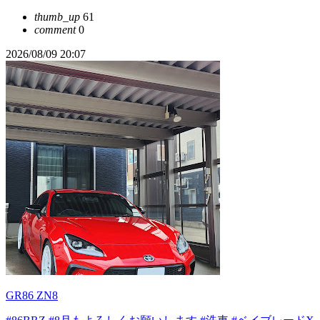
thumb_up
61
comment
0
2026/08/09 20:07
GR86 ZN8