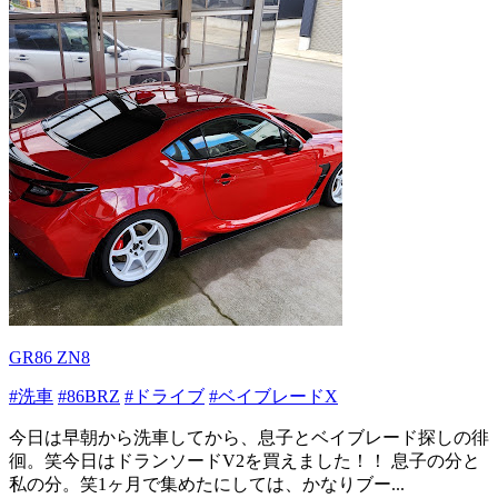
GR86 ZN8
#洗車
#86BRZ
#ドライブ
#ベイブレードX
今日は早朝から洗車してから、息子とベイブレード探しの徘
徊。笑今日はドランソードV2を買えました！！ 息子の分と
私の分。笑1ヶ月で集めたにしては、かなりブー...