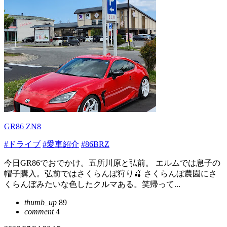
GR86 ZN8
#ドライブ
#愛車紹介
#86BRZ
今日GR86でおでかけ。五所川原と弘前。 エルムでは息子の
帽子購入。弘前ではさくらんぼ狩り🍒 さくらんぼ農園にさ
くらんぼみたいな色したクルマある。笑帰って...
thumb_up
89
comment
4