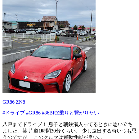
GR86 ZN8
#ドライブ
#GR86
#86BRZ乗りと繋がりたい
八戸までドライブ！ 息子と朝銭湯入ってるときに思い立ち
ました。笑 片道1時間30分くらい。 少し遠出する時いつも思
うのですが、 このクルマは運動性能が良い...