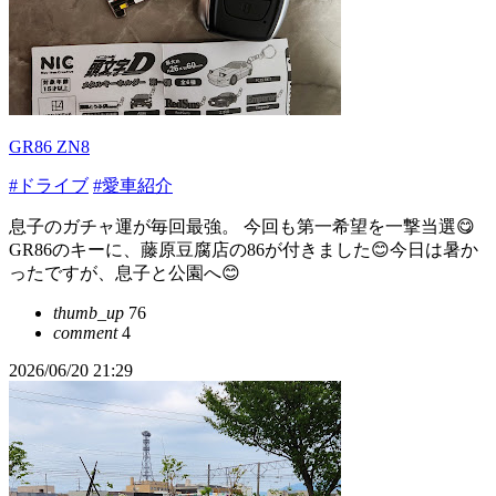
GR86 ZN8
#ドライブ
#愛車紹介
息子のガチャ運が毎回最強。 今回も第一希望を一撃当選😋
GR86のキーに、藤原豆腐店の86が付きました😊今日は暑か
ったですが、息子と公園へ😊
thumb_up
76
comment
4
2026/06/20 21:29