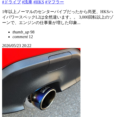
#ドライブ
#洗車
#HKS
#マフラー
1年以上ノーマルのセンターパイプだったから尚更、HKSハ
イパワースペックL2は全然違います。。 3,000回転以上のゾ
ーンで、エンジンの仕事量が増した印象...
thumb_up
98
comment
12
2026/05/23 20:22