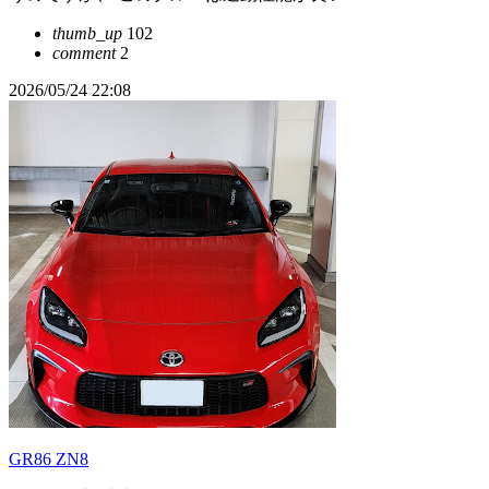
thumb_up
102
comment
2
2026/05/24 22:08
GR86 ZN8