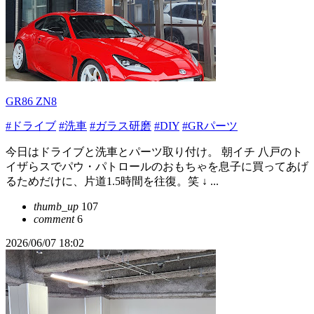
GR86 ZN8
#ドライブ
#洗車
#ガラス研磨
#DIY
#GRパーツ
今日はドライブと洗車とパーツ取り付け。 朝イチ 八戸のト
イザらスでパウ・パトロールのおもちゃを息子に買ってあげ
るためだけに、片道1.5時間を往復。笑 ↓ ...
thumb_up
107
comment
6
2026/06/07 18:02