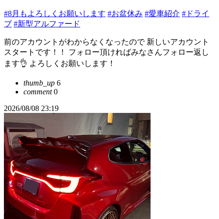
#8月もよろしくお願いします
#お盆休み
#愛車紹介
#ドライ
ブ
#新型アルファード
前のアカウントがわからなくなったので 新しいアカウント
スタートです！！ フォロー頂ければみなさんフォロー返し
ます👌 よろしくお願いします！
thumb_up
6
comment
0
2026/08/08 23:19