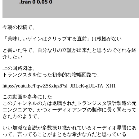
今朝の投稿で、
「美味しいゲインはクリップする直前」は根拠がない
と書いた件で、自分なりの立証が出来たと思うのでそれを紹
介したい
上の回路図は、
トランジスタを使った初歩的な増幅回路で、
https://youtu.be/PqwZ5Sxiqz8?si=JBLcK-gUL-TA_XH1
この動画を参考にした
このチャンネルの方は退職されたトランジスタ設計製造の元
エンジニアで、かつオーディオアンプの製作に長く関わって
きた方のようで、
いい加減な言説が多数振り撒かれているオーディオ界隈にあ
って、言ってることがまともな希少な方だと思っている