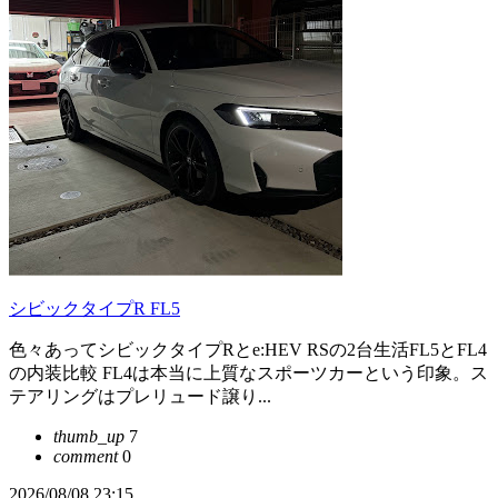
シビックタイプR FL5
色々あってシビックタイプRとe:HEV RSの2台生活FL5とFL4
の内装比較 FL4は本当に上質なスポーツカーという印象。ス
テアリングはプレリュード譲り...
thumb_up
7
comment
0
2026/08/08 23:15