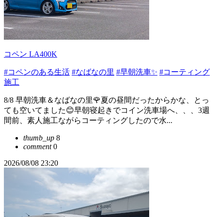
コペン LA400K
#コペンのある生活
#なばなの里
#早朝洗車✨
#コーティング
施工
8/8 早朝洗車＆なばなの里🌹夏の昼間だったからかな、とっ
ても空いてました😊早朝寝起きでコイン洗車場へ、、、3週
間前、素人施工ながらコーティングしたので水...
thumb_up
8
comment
0
2026/08/08 23:20