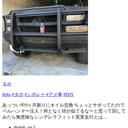
タホ
#obs
#タホ
#シボレー
#アメ車
#DIY
あっつい中9ヶ月振りにオイル交換 ちょっとサボってたので
ベルハンマー注入！何となく径が似てるなーと思って回して
みたら無意味なシンデレラフィット笑実走行とは...
thumb_up
5