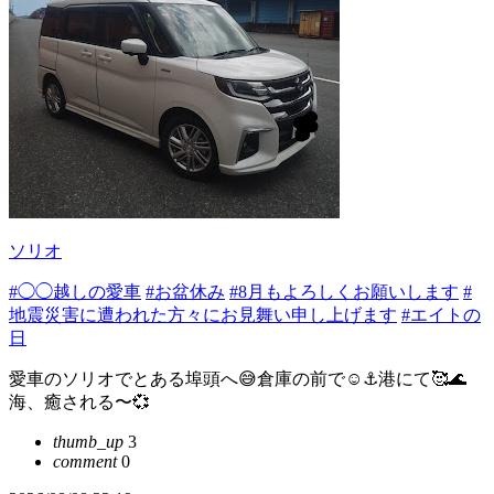
ソリオ
#◯◯越しの愛車
#お盆休み
#8月もよろしくお願いします
#
地震災害に遭われた方々にお見舞い申し上げます
#エイトの
日
愛車のソリオでとある埠頭へ😅倉庫の前で☺️⚓️港にて🥰🌊
海、癒される〜💞
thumb_up
3
comment
0