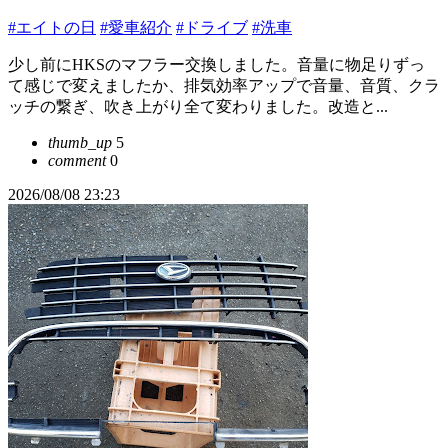
#エイトの日
#愛車紹介
#ドライブ
#洗車
少し前にHKSのマフラー交換しました。音量に物足りずっ
て感じで変えましたか、排気効率アップで音量、音質、クラ
ッチの繋ぎ、吹き上がり全て変わりました。改造と...
thumb_up
5
comment
0
2026/08/08 23:23