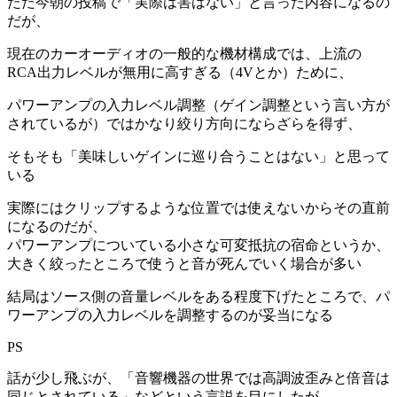
ただ今朝の投稿で「実際は害はない」と言った内容になるの
だが、
現在のカーオーディオの一般的な機材構成では、上流の
RCA出力レベルが無用に高すぎる（4Vとか）ために、
パワーアンプの入力レベル調整（ゲイン調整という言い方が
されているが）ではかなり絞り方向にならざらを得ず、
そもそも「美味しいゲインに巡り合うことはない」と思って
いる
実際にはクリップするような位置では使えないからその直前
になるのだが、
パワーアンプについている小さな可変抵抗の宿命というか、
大きく絞ったところで使うと音が死んでいく場合が多い
結局はソース側の音量レベルをある程度下げたところで、パ
ワーアンプの入力レベルを調整するのが妥当になる
PS
話が少し飛ぶが、「音響機器の世界では高調波歪みと倍音は
同じとされている」などという言説を目にしたが、