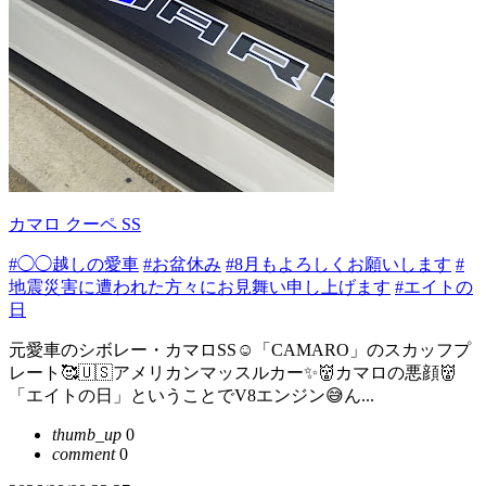
カマロ クーペ SS
#◯◯越しの愛車
#お盆休み
#8月もよろしくお願いします
#
地震災害に遭われた方々にお見舞い申し上げます
#エイトの
日
元愛車のシボレー・カマロSS☺️「CAMARO」のスカッフプ
レート🥰🇺🇸アメリカンマッスルカー✨👹カマロの悪顔👹
「エイトの日」ということでV8エンジン😅ん...
thumb_up
0
comment
0