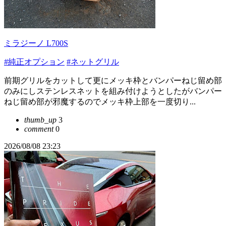
ミラジーノ L700S
#純正オプション
#ネットグリル
前期グリルをカットして更にメッキ枠とバンパーねじ留め部
のみにしステンレスネットを組み付けようとしたがバンパー
ねじ留め部が邪魔するのでメッキ枠上部を一度切り...
thumb_up
3
comment
0
2026/08/08 23:23