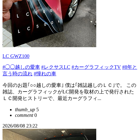
LC GWZ100
#◯◯越しの愛車
#レクサスLC
#カーグラフィックTV
#8年と
言う時の流れ
#憧れの車
今回のお題｢○○越しの愛車｣ 僕は｢雑誌越しのＬＣ｣で。 この
雑誌、カーグラフィックがLC開発を取材の上で発行された
ＬＣ開発ヒストリーで、最近カーグラフィ...
thumb_up
5
comment
0
2026/08/08 23:22