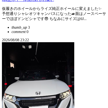
仮履きのホイールからライズ純正ホイールに変えました✨
予想通りシャレオツキャンバスになった🚙面はノースペーサ
ーでほぼドンピシャです😎 ちなみにサイズは6J...
thumb_up
3
comment
0
2026/08/08 23:22