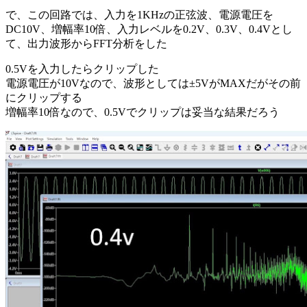
で、この回路では、入力を1KHzの正弦波、電源電圧を
DC10V、増幅率10倍、入力レベルを0.2V、0.3V、0.4Vとし
て、出力波形からFFT分析をした
0.5Vを入力したらクリップした
電源電圧が10Vなので、波形としては±5VがMAXだがその前
にクリップする
増幅率10倍なので、0.5Vでクリップは妥当な結果だろう