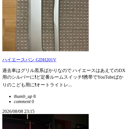
ハイエースバン GDH201V
過去車はグリル黒系ばかりなので ハイエースはあえてのDX
用のシルバーに❗️ど定番ルームスイッチ❗️携帯でYouTubeばか
りのこども用に❗️オートライトレ...
thumb_up
8
comment
0
2026/08/08 23:15