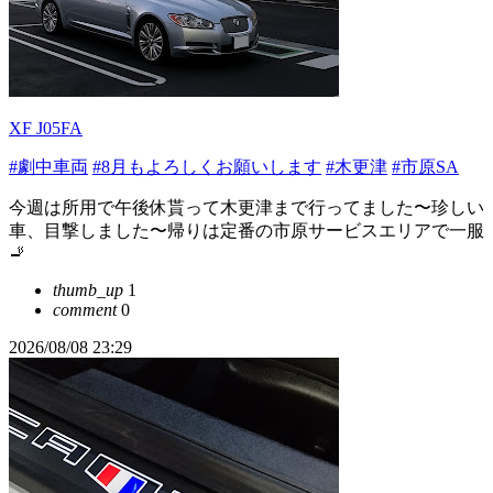
XF J05FA
#劇中車両
#8月もよろしくお願いします
#木更津
#市原SA
今週は所用で午後休貰って木更津まで行ってました〜珍しい
車、目撃しました〜帰りは定番の市原サービスエリアで一服
🚬
thumb_up
1
comment
0
2026/08/08 23:29