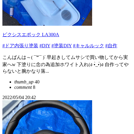
ピクシスエポック LA300A
#ドア内張り塗装
#DIY
#塗装DIY
#キャルルック
#自作
こんばんは～( ¯꒳​¯ )ᐝ 早起きしてムサシで買い物してから実
家へw 下塗りに念の為追加ホワイト入れ(ง •̀_•́)ง 自作ってや
らないと腕かなり落...
thumb_up
40
comment
8
2022/05/04 20:42