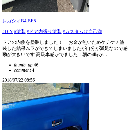
レガシィB4 BE5
#DIY
#塗装
#ドア内張り塗装
#カスタムは自己満
ドアの内側を塗装しました！！ お金が無いためケチケチ塗
装した結果ムラができてしまいましたが自分が満足なので感
動が大きいです 高級車感がでました！朝の4時か...
thumb_up
46
comment
4
2018/07/22 08:56