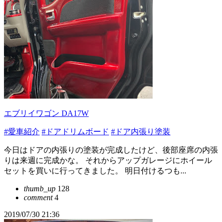
エブリイワゴン DA17W
#愛車紹介
#ドアドリムボード
#ドア内張り塗装
今日はドアの内張りの塗装が完成したけど、後部座席の内張
りは来週に完成かな。 それからアップガレージにホイール
セットを買いに行ってきました。 明日付けるつも...
thumb_up
128
comment
4
2019/07/30 21:36