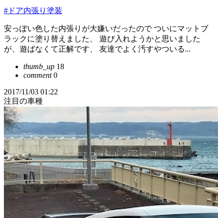
#ドア内張り塗装
安っぽい色した内張りが大嫌いだったので ついにマットブ
ラックに塗り替えました、 遊び入れようかと思いました
が、遊ばなくて正解です、 友達でよく汚すやついる...
thumb_up
18
comment
0
2017/11/03 01:22
注目の車種