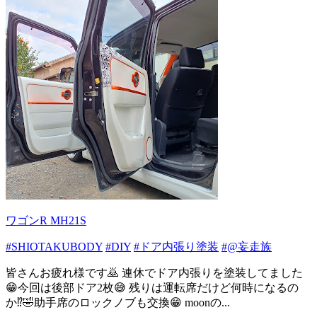
ワゴンR MH21S
#SHIOTAKUBODY
#DIY
#ドア内張り塗装
#@妄走族
皆さんお疲れ様です🙇 連休でドア内張りを塗装してました
😁今回は後部ドア2枚😅 残りは運転席だけど何時になるの
か⁉️🤣助手席のロックノブも交換😁 moonの...