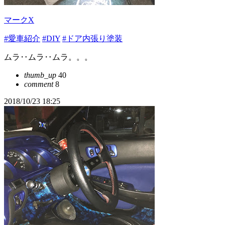
マークX
#愛車紹介
#DIY
#ドア内張り塗装
ムラ‥ムラ‥ムラ。。。
thumb_up
40
comment
8
2018/10/23 18:25