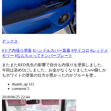
デックス
#ドア内張り塗装
#ハンドルカバー装着
#サイコロ
#レッドメ
モリー
#なんちゃってナンバープレート
またまたRED先生の影響で自分も内張りを塗装しました。
今回は染めQにしました。お金がなくなりましたww😱しか
もホワイトの塗装の仕方が悪かったのかブルーを塗...
thumb_up
111
comment
5
2018/06/25 22:44