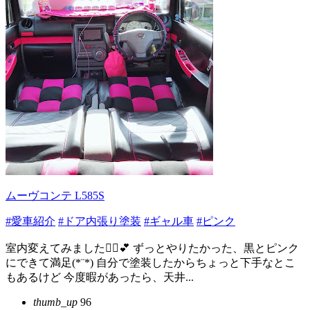
ムーヴコンテ L585S
#愛車紹介
#ドア内張り塗装
#ギャル車
#ピンク
室内変えてみました🙆‍♀️💕 ずっとやりたかった、黒とピンク
にできて満足(*¨*) 自分で塗装したからちょっと下手なとこ
もあるけど 今度暇があったら、天井...
thumb_up
96