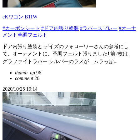
eKワゴン B11W
#カーボンシート
#ドア内張り塗装
#ラバースプレー
#オーナ
メント革調フェルト
ドア内張り塗装と デイズのフォローワーさんの参考にし
て、オーナメントに、革調フェルト張りました❗ 前2枚は、
グラファイトラバー シルバーのラメが、ムラっぽ...
thumb_up
96
comment
26
2020/10/25 19:14