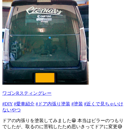
ワゴンRスティングレー
#DIY
#愛車紹介
#ドア内張り塗装
#塗装
#近くで見ちゃいけ
ないやつ
ドアの内張りを塗装してみました😁 本当はピラーのつもり
でしたが、取るのに苦戦したため思いきってドアに変更😅