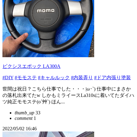
ピクシスエポック LA300A
#DIY
#モモステ
#キャルルック
#内装弄り
#ドア内張り塗装
世間は祝日？こちら仕事でした・・・|ω･`) 仕事中にまさか
の落札出来てたw しかもミライースLa310sに着いてたダイハ
ツ純正モモステ(o´艸`) ほん...
thumb_up
33
comment
1
2022/05/02 16:46