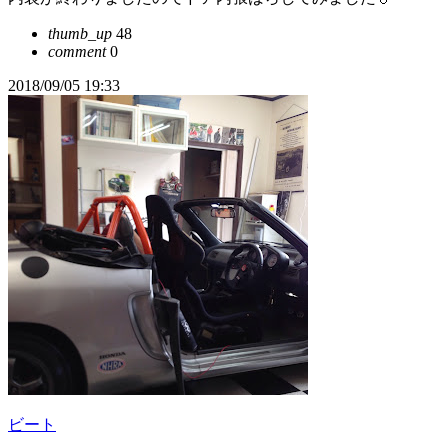
thumb_up
48
comment
0
2018/09/05 19:33
ビート