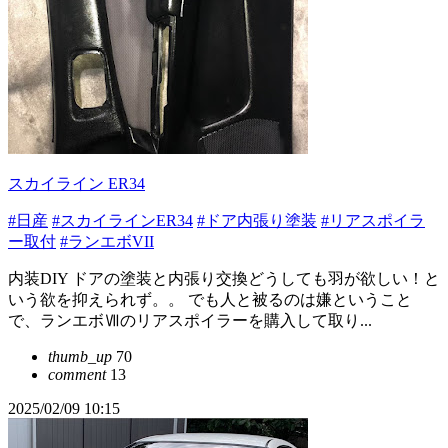
スカイライン ER34
#日産
#スカイラインER34
#ドア内張り塗装
#リアスポイラ
ー取付
#ランエボVII
内装DIY ドアの塗装と内張り交換どうしても羽が欲しい！と
いう欲を抑えられず。。 でも人と被るのは嫌ということ
で、ランエボⅦのリアスポイラーを購入して取り...
thumb_up
70
comment
13
2025/02/09 10:15