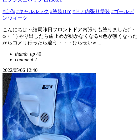
#自作
#キャルルック
#塗装DIY
#ドア内張り塗装
#ゴールデ
ンウィーク
こんにちは～結局昨日フロントドア内張りも塗りました(´・
ω・｀) やり出したら歯止めが効かなくなるw色が無くなった
からコメリ行ったら違う・・・ひらせいw ...
thumb_up
40
comment
2
2022/05/06 12:40