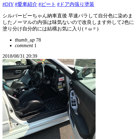
#DIY
#愛車紹介
#ビート
#ドア内張り塗装
シルバービーちゃん納車直後 早速バラして自分色に染めま
したノーマルの内張は味気ないので改良します外して2色に
塗り分け自分的には結構お気に入り(〃ω〃)
thumb_up
78
comment
1
2018/08/31 20:39