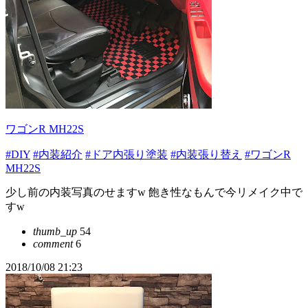
ワゴンR MH22S
#DIY
#内装紹介
#ドア内張り塗装
#内装張り替え
#ワゴンR
MH22S
少し前の内装写真のせますw 飽き性なもんで今リメイク中で
すw
thumb_up
54
comment
6
2018/10/08 21:23