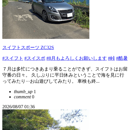
スイフトスポーツ ZC32S
#スイフト
#スイスポ
#8月もよろしくお願いします
#峠
#酷暑
７月は多忙につきあまり乗ることができず、スイフトはお留
守番の日々。 久しぶりに平日休みということで海を見に行
ってみたり···お山遊びしてみたり。 車検も終...
thumb_up
1
comment
0
2026/08/07 01:36