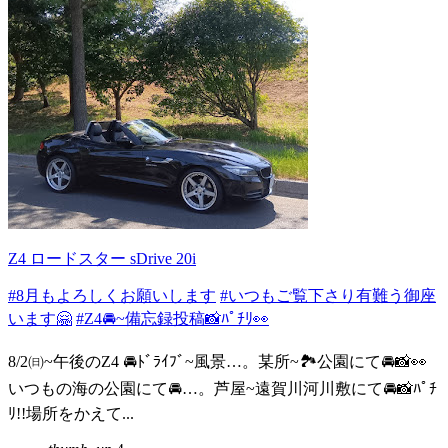
Z4 ロードスター sDrive 20i
#8月もよろしくお願いします
#いつもご覧下さり有難う御座
います🤗
#Z4🚘️~備忘録投稿📸ﾊﾟﾁﾘ👀
8/2㈰~午後のZ4 🚘️ﾄﾞﾗｲﾌﾞ~風景…。某所~🏞️公園にて🚘️📸👀
いつもの海の公園にて🚘️…。芦屋~遠賀川河川敷にて🚘️📸ﾊﾟﾁ
ﾘ!!場所をかえて...