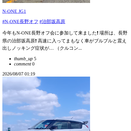
N-ONE JG1
#N-ONE長野オフ
#治部坂高原
今年もN-ONE長野オフ会に参加して来ました❗️ 場所は、長野
県の治部坂高原❗️ 高速に入ってまもなく車がブルブルと震え
出しノッキング症状が… （クルコン...
thumb_up
5
comment
0
2026/08/07 01:19