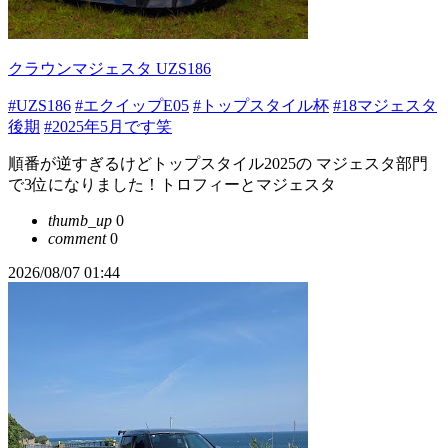
クラウンマジェスタ UZS186
#UZS186
#エクイップE05
#トップスタイル杯
#18マジェスタ
後期
#2025年5月です笑
順番が逆すぎるけどトップスタイル2025の マジェスタ部門
で3位になりました！トロフィーとマジェスタ
thumb_up
0
comment
0
2026/08/07 01:44