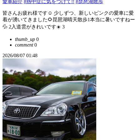
愛車紹介
#熱中症に気をつけて!!
#琵琶湖散歩
皆さんお疲れ様です☺️ 少しずつ、新しいピンクの愛車に愛
着が湧いてきました🌻琵琶湖晴天散歩1本当に暑いですねー
💦 2入道雲がきれいです☀️ 3
thumb_up
0
comment
0
2026/08/07 01:48