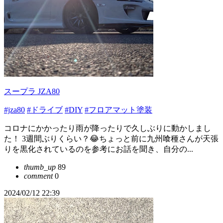
スープラ JZA80
#jza80
#ドライブ
#DIY
#フロアマット塗装
コロナにかかったり雨が降ったりで久しぶりに動かしまし
た！ 3週間ぶりくらい？😂ちょっと前に九州喰種さんが天張
りを黒化されているのを参考にお話を聞き、自分の...
thumb_up
89
comment
0
2024/02/12 22:39