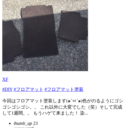
XF
#DIY
#フロアマット
#フロアマット塗装
今回はフロアマット塗装します(๑´ㅂ`๑)色がのるようにゴシ
ゴシゴシゴシ。。 これ以外に大変でした（笑）そして完成
して1週間。。 もうハゲて来ました！ 染...
thumb_up
23