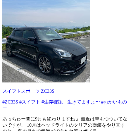
スイフトスポーツ ZC33S
#ZC33S
#スイフト
#生存確認 生きてますよ〜
#おかいもの
ー
あっちゅー間に9月も終わりますねぇ 最近は車もつついてな
いですが、 10月はヘッドライトのクリアの塗装をやり直す