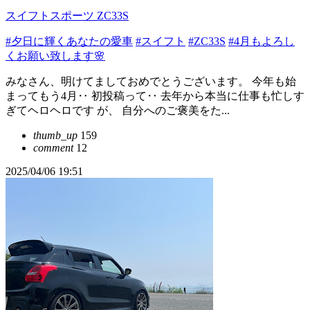
スイフトスポーツ ZC33S
#夕日に輝くあなたの愛車
#スイフト
#ZC33S
#4月もよろし
くお願い致します🌸
みなさん、明けてましておめでとうございます。 今年も始
まってもう4月‥ 初投稿って‥ 去年から本当に仕事も忙しす
ぎてヘロヘロです が、 自分へのご褒美をた...
thumb_up
159
comment
12
2025/04/06 19:51