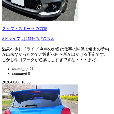
スイフトスポーツ ZC33S
#ドライブ
#お盆休み
#温泉♨️
温泉へ少しドライブ 今年のお盆は仕事の関係で遠出の予約
が出来なかったのでご近所へ何ヶ所か出かける予定です。
しかし牽引フックが色落ちしすぎですな・・・まだ...
thumb_up
21
comment
0
2026/08/08 10:55