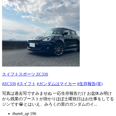
スイフトスポーツ ZC33S
#ZC33S
#スイフト
#ガンダムはマイカー
#生存報告(笑)
写真は過去写ですみませぬ 一応生存報告だけ お盆休み明け
から残業のブーストが掛かりほぼ土曜祝日はお仕事をしてる
ジンです😭とはいえ、みろくの里のガンダムのイ...
thumb_up
196