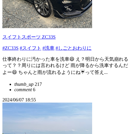
スイフトスポーツ ZC33S
#ZC33S
#スイフト
#洗車
#しごとおわりに
仕事終わりに汚かった車を洗車😄 え？明日から天気崩れる
って？？周りには言われるけど 雨が降るから洗車するんだ
よー😄 ちゃんと雨が流れるようにね☔️って答え...
thumb_up
217
comment
6
2024/06/07 18:55