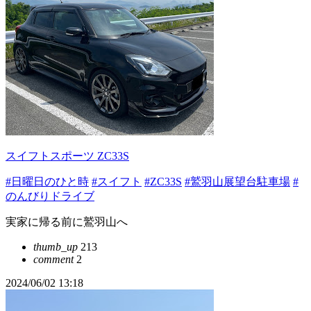
スイフトスポーツ ZC33S
#日曜日のひと時
#スイフト
#ZC33S
#鷲羽山展望台駐車場
#
のんびりドライブ
実家に帰る前に鷲羽山へ
thumb_up
213
comment
2
2024/06/02 13:18