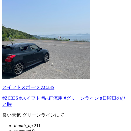
スイフトスポーツ ZC33S
#ZC33S
#スイフト
#純正流用
#グリーンライン
#日曜日のひ
と時
良い天気 グリーンラインにて
thumb_up
211
comment
0