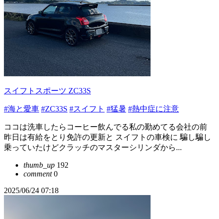
スイフトスポーツ ZC33S
#海と愛車
#ZC33S
#スイフト
#猛暑
#熱中症に注意
ココは洗車したらコーヒー飲んでる私の勤めてる会社の前
昨日は有給をとり免許の更新と スイフトの車検に 騙し騙し
乗っていたけどクラッチのマスターシリンダから...
thumb_up
192
comment
0
2025/06/24 07:18