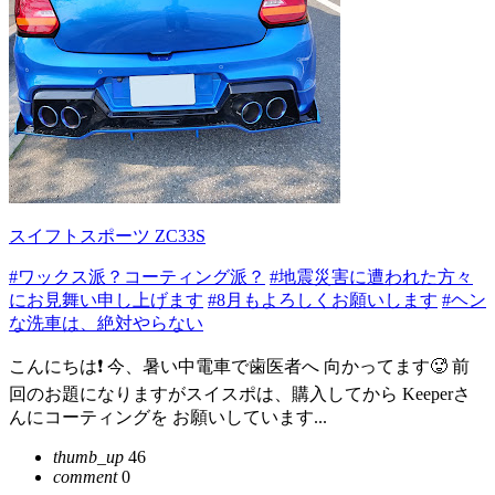
スイフトスポーツ ZC33S
#ワックス派？コーティング派？
#地震災害に遭われた方々
にお見舞い申し上げます
#8月もよろしくお願いします
#ヘン
な洗車は、絶対やらない
こんにちは❗ 今、暑い中電車で歯医者へ 向かってます🥵 前
回のお題になりますがスイスポは、購入してから Keeperさ
んにコーティングを お願いしています...
thumb_up
46
comment
0