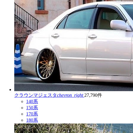
クラウンマジェスタ
chevron_right
27,790件
140系
150系
170系
180系