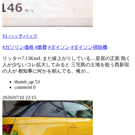
S1 ハッチバック
#ガソリン価格
#燃費
#ダイソン
#ダイソン掃除機
リッター7.13Km/L また値上がりしている…皇居の正面 熱く
人が少ないコレ拡大してみると 三宅島の土地を狙う西新宿
の人が 都知事に何かを頼んでる。俺が...
thumb_up
53
comment
0
2026/07/10 22:15