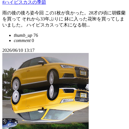
#ハイビスカスの季節
雨の後の後ろ姿今回 この1枚が良かった。28才の頃に胡蝶蘭
を買って それから33年ぶりに 鉢に入った花🌺を買ってしま
いました。 ハイビスカスって木になる朝...
thumb_up
76
comment
0
2026/06/10 13:17