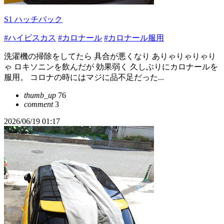
S1 ハッチバック
#ハイビスカス
#カロナール
#カロナール服用
洗濯機の掃除をしてたら 具合が悪くなり ありゃりゃりゃり
ゃ ロキソニンを飲んだが 効果弱く 久しぶりにカロナールを
服用。 コロナの時にはマジに品不足だった...
thumb_up
76
comment
3
2026/06/19 01:17