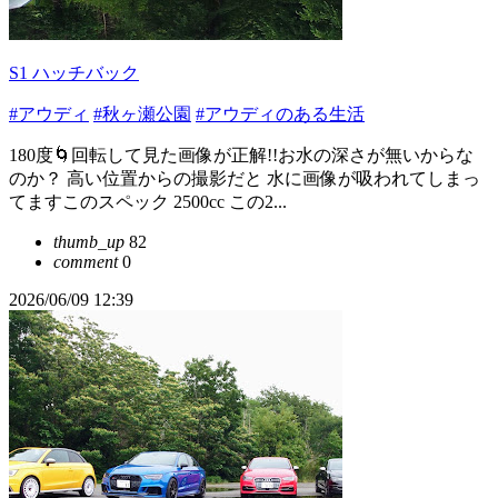
S1 ハッチバック
#アウディ
#秋ヶ瀬公園
#アウディのある生活
180度🌀回転して見た画像が正解!!お水の深さが無いからな
のか？ 高い位置からの撮影だと 水に画像が吸われてしまっ
てますこのスペック 2500cc この2...
thumb_up
82
comment
0
2026/06/09 12:39