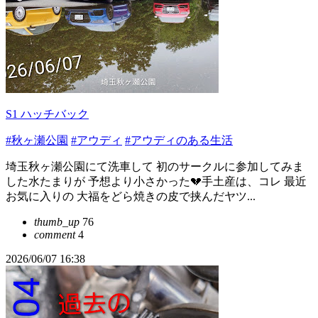
S1 ハッチバック
#秋ヶ瀬公園
#アウディ
#アウディのある生活
埼玉秋ヶ瀬公園にて洗車して 初のサークルに参加してみま
した水たまりが 予想より小さかった💔手土産は、コレ 最近
お気に入りの 大福をどら焼きの皮で挟んだヤツ...
thumb_up
76
comment
4
2026/06/07 16:38