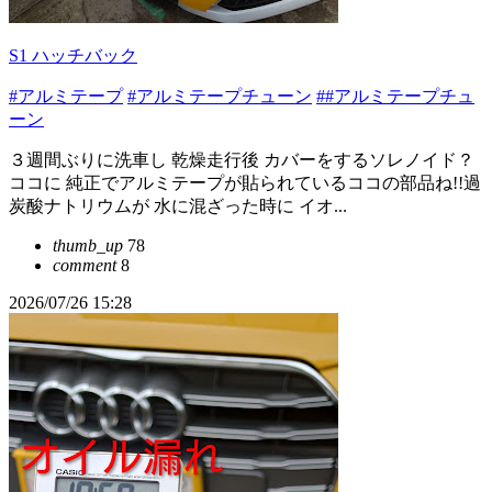
S1 ハッチバック
#アルミテープ
#アルミテープチューン
##アルミテープチュ
ーン
３週間ぶりに洗車し 乾燥走行後 カバーをするソレノイド？
ココに 純正でアルミテープが貼られているココの部品ね!!過
炭酸ナトリウムが 水に混ざった時に イオ...
thumb_up
78
comment
8
2026/07/26 15:28