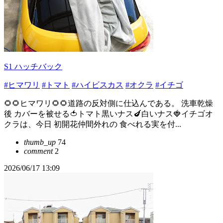
S1 ハッチバック
#ヒマワリ
#トマト
#ハイビスカス
#オクラ
#イチゴ
🌻🌻ヒマワリ🌻🌻道路の反対側に仕込んである。 洗車乾燥
後 カバーを被せる🍅トマト黒いナス🍆白いナス🍓イチゴオ
クラは、今日 初開花仲間外れの 食べれる実を付...
thumb_up
74
comment
2
2026/06/17 13:09