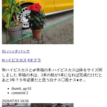
S1 ハッチバック
#ハイビスカス
#オクラ
🌺ハイビスカスと🌿幸福の木 ハイビスカスは鉢をサイズ🆙
しました 幸福の木は、2本の枝が1本になれば完成だけだと
あと3年？５年必要だと思う白ナス◯黒ナス●オ...
thumb_up
61
comment
2
2026/07/03 10:56