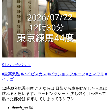
S1 ハッチバック
#最高気温
#ハイビスカス
#パッションフルーツ
#ヒマワリ
#
イチゴ
12時30分気温44度 こんな時は 日影から車を動かしたら車は
壊れると思います。ラッピングシート 少し強く引っ張って
貼った部分は 変形してしまってるシワシ...
thumb_up
64