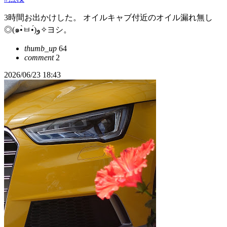
3時間お出かけした。 オイルキャブ付近のオイル漏れ無し
◎(๑•̀ㅂ•́)و✧ヨシ。
thumb_up
64
comment
2
2026/06/23 18:43