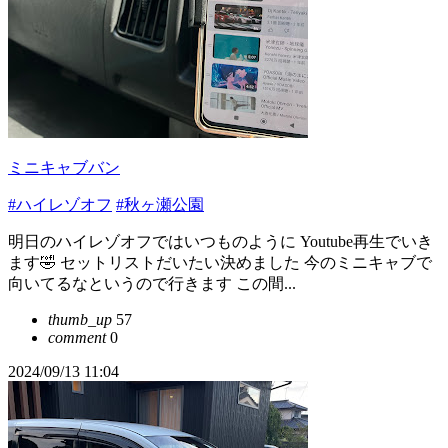
ミニキャブバン
#ハイレゾオフ
#秋ヶ瀬公園
明日のハイレゾオフではいつものように Youtube再生でいき
ます🤣 セットリストだいたい決めました 今のミニキャブで
向いてるなというので行きます この間...
thumb_up
57
comment
0
2024/09/13 11:04