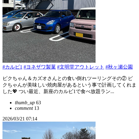
#カルビ1
#ヨネザワ製菓
#文明堂アウトレット
#秋ヶ瀬公園
ピクちゃん＆カズオさんとの食い倒れツーリングその② ピ
クちゃんが美味しい焼肉屋があるという事で計画してくれま
した💖 つい最近、新座のカルビ1で食べ放題ラン...
thumb_up
63
comment
13
2026/03/21 07:14