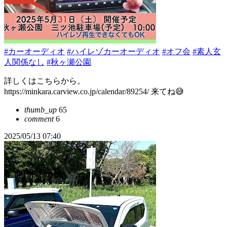
#カーオーディオ
#ハイレゾカーオーディオ
#オフ会
#素人玄
人関係なし
#秋ヶ瀬公園
詳しくはこちらから。
https://minkara.carview.co.jp/calendar/89254/ 来てね😅
thumb_up
65
comment
6
2025/05/13 07:40