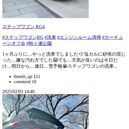
ステップワゴン RG4
#ステップワゴンRG
#洗車
#エンジンルーム清掃
#カーチュ
ーンオフ会
#秋ヶ瀬公園
1ヶ月ぶりに…やっと洗車でしました💨 塩カルに砂埃の混じ
った…嫌な汚れ方でした😱でも…天気が良いのは今日だ
け…明日から…連日…雪予報😭ステップワゴンの洗車...
thumb_up
121
comment
10
2025/02/03 14:40