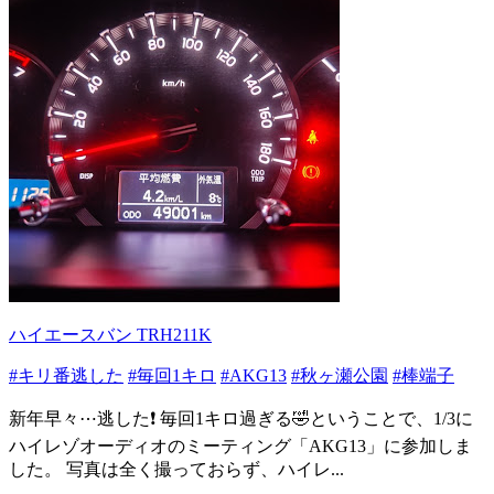
ハイエースバン TRH211K
#キリ番逃した
#毎回1キロ
#AKG13
#秋ヶ瀬公園
#棒端子
新年早々⋯逃した❗ 毎回1キロ過ぎる🤣ということで、1/3に
ハイレゾオーディオのミーティング「AKG13」に参加しま
した。 写真は全く撮っておらず、ハイレ...