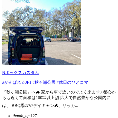
Nボックスカスタム
#がんばれ☆JF1
#秋ヶ瀬公園
#休日のひとコマ
『秋ヶ瀬公園』へ🚙 家から車で近いのでよく来ます♪ 都心か
らも近くて面積は100㌶以上🙌 広大で自然豊かな公園内に
は、 BBQ場🍖やデイキャン⛺️、サッカ...
thumb_up
127