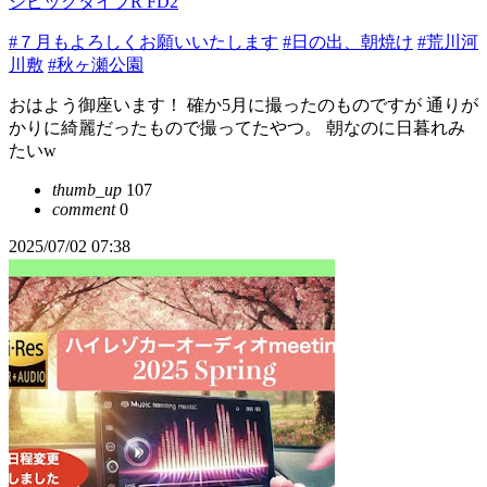
シビックタイプR FD2
#７月もよろしくお願いいたします
#日の出、朝焼け
#荒川河
川敷
#秋ヶ瀬公園
おはよう御座います！ 確か5月に撮ったのものですが 通りが
かりに綺麗だったもので撮ってたやつ。 朝なのに日暮れみ
たいw
thumb_up
107
comment
0
2025/07/02 07:38