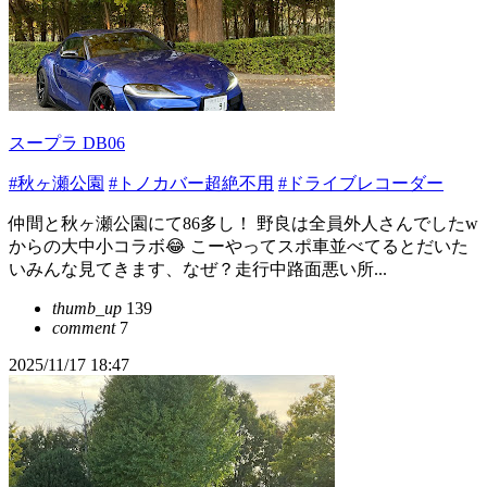
スープラ DB06
#秋ヶ瀬公園
#トノカバー超絶不用
#ドライブレコーダー
仲間と秋ヶ瀬公園にて86多し！ 野良は全員外人さんでしたw
からの大中小コラボ😂 こーやってスポ車並べてるとだいた
いみんな見てきます、なぜ？走行中路面悪い所...
thumb_up
139
comment
7
2025/11/17 18:47