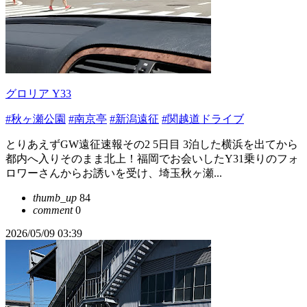
グロリア Y33
#秋ヶ瀬公園
#南京亭
#新潟遠征
#関越道ドライブ
とりあえずGW遠征速報その2 5日目 3泊した横浜を出てから
都内へ入りそのまま北上！福岡でお会いしたY31乗りのフォ
ロワーさんからお誘いを受け、埼玉秋ヶ瀬...
thumb_up
84
comment
0
2026/05/09 03:39