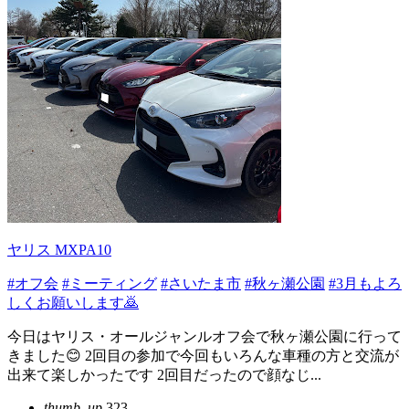
ヤリス MXPA10
#オフ会
#ミーティング
#さいたま市
#秋ヶ瀬公園
#3月もよろ
しくお願いします🙇
今日はヤリス・オールジャンルオフ会で秋ヶ瀬公園に行って
きました😊 2回目の参加で今回もいろんな車種の方と交流が
出来て楽しかったです 2回目だったので顔なじ...
thumb_up
323