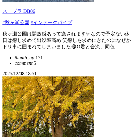
スープラ DB06
#秋ヶ瀬公園
#インテークパイプ
秋ヶ瀬公園は開放感あって癒されます✨ なので予定ない休
日は癒し求めて出没率高め 笑癒しを求めにきたのになぜか
ドリ車に囲まれてしまいました😂O君と合流、同色...
thumb_up
171
comment
5
2025/12/08 18:51