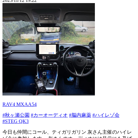
2025/11/12 19:22
RAV4 MXAA54
#秋ヶ瀬公園
#カーオーディオ
#脳内麻薬
#ハイレゾ会
#STEG QK3
今日も仲間にコール、ティガリガリン 灰さん主催のハイレ