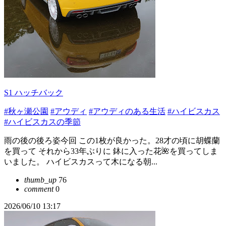
S1 ハッチバック
#秋ヶ瀬公園
#アウディ
#アウディのある生活
#ハイビスカス
#ハイビスカスの季節
雨の後の後ろ姿今回 この1枚が良かった。28才の頃に胡蝶蘭
を買って それから33年ぶりに 鉢に入った花🌺を買ってしま
いました。 ハイビスカスって木になる朝...
thumb_up
76
comment
0
2026/06/10 13:17