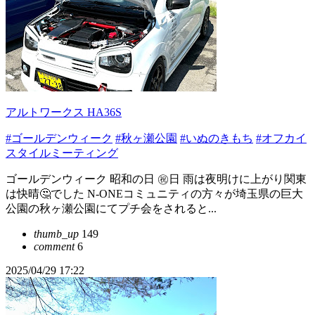
アルトワークス HA36S
#ゴールデンウィーク
#秋ヶ瀬公園
#いぬのきもち
#オフカイ
スタイルミーティング
ゴールデンウィーク 昭和の日 ㊗️日 雨は夜明けに上がり関東
は快晴🤔でした N-ONEコミュニティの方々が埼玉県の巨大
公園の秋ヶ瀬公園にてプチ会をされると...
thumb_up
149
comment
6
2025/04/29 17:22