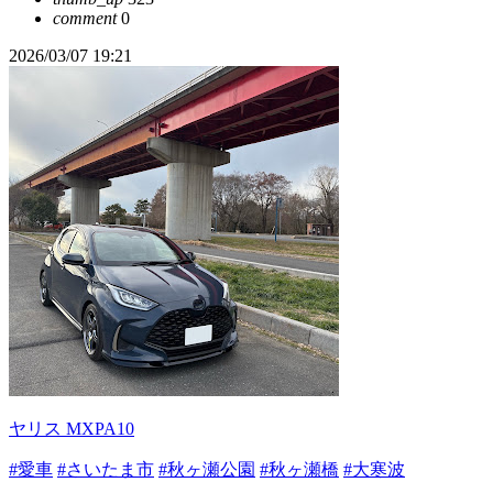
comment
0
2026/03/07 19:21
ヤリス MXPA10
#愛車
#さいたま市
#秋ヶ瀬公園
#秋ヶ瀬橋
#大寒波