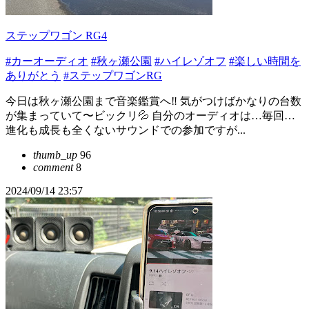
ステップワゴン RG4
#カーオーディオ
#秋ヶ瀬公園
#ハイレゾオフ
#楽しい時間を
ありがとう
#ステップワゴンRG
今日は秋ヶ瀬公園まで音楽鑑賞へ‼️ 気がつけばかなりの台数
が集まっていて〜ビックリ💦 自分のオーディオは…毎回…
進化も成長も全くないサウンドでの参加ですが...
thumb_up
96
comment
8
2024/09/14 23:57