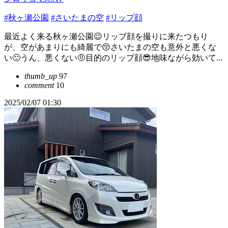
#秋ヶ瀬公園
#さいたまの空
#リップ顔
最近よく来る秋ヶ瀬公園😉リップ顔を撮りに来たつもり
が、空があまりにも綺麗で😚さいたまの空も意外と悪くな
い🙂うん、悪くない🤨目的のリップ顔😎地味ながら効いて...
thumb_up
97
comment
10
2025/02/07 01:30