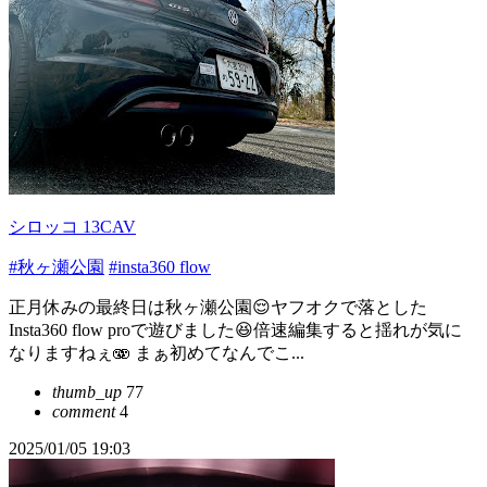
シロッコ 13CAV
#秋ヶ瀬公園
#insta360 flow
正月休みの最終日は秋ヶ瀬公園😌ヤフオクで落とした
Insta360 flow proで遊びました😆倍速編集すると揺れが気に
なりますねぇ🫨 まぁ初めてなんでこ...
thumb_up
77
comment
4
2025/01/05 19:03