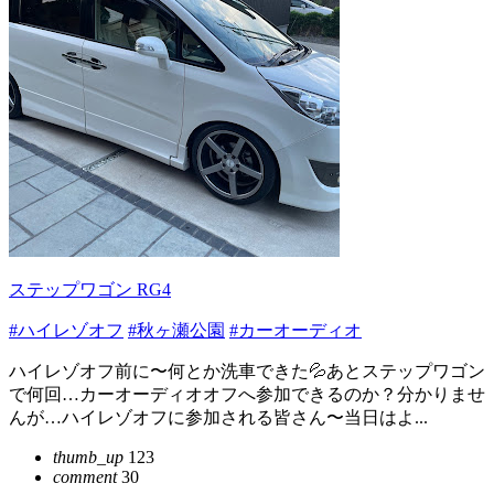
ステップワゴン RG4
#ハイレゾオフ
#秋ヶ瀬公園
#カーオーディオ
ハイレゾオフ前に〜何とか洗車できた💦あとステップワゴン
で何回…カーオーディオオフへ参加できるのか？分かりませ
んが…ハイレゾオフに参加される皆さん〜当日はよ...
thumb_up
123
comment
30