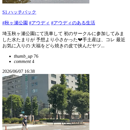
S1 ハッチバック
#秋ヶ瀬公園
#アウディ
#アウディのある生活
埼玉秋ヶ瀬公園にて洗車して 初のサークルに参加してみま
した水たまりが 予想より小さかった💔手土産は、コレ 最近
お気に入りの 大福をどら焼きの皮で挟んだヤツ...
thumb_up
76
comment
4
2026/06/07 16:38