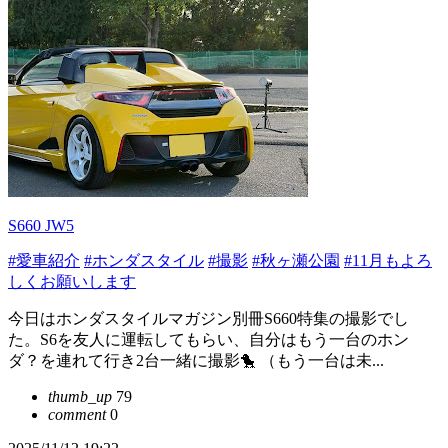
S660 JW5
#愛車紹介
#ホンダスタイル
#撮影
#秋ヶ瀬公園
#11月もよろ
しくお願いします
今日はホンダスタイルマガジン別冊S660特集の撮影でし
た。S6を友人に運転してもらい、自分はもう一台のホン
ダ？を連れて行き2台一緒に撮影🐤 （もう一台は未...
thumb_up
79
comment
0