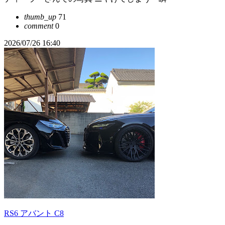
thumb_up
71
comment
0
2026/07/26 16:40
RS6 アバント C8