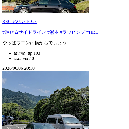
RS6 アバント C7
#魅せるサイドライン
#熊本
#ラッピング
#HRE
やっぱワゴンは横からでしょう
thumb_up
103
comment
0
2026/06/06 20:10