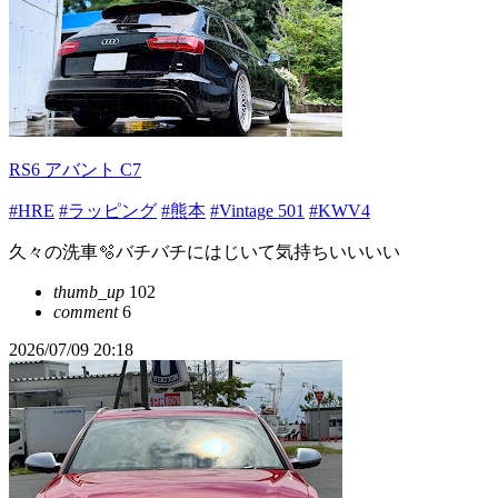
RS6 アバント C7
#HRE
#ラッピング
#熊本
#Vintage 501
#KWV4
久々の洗車🫧バチバチにはじいて気持ちいいいい
thumb_up
102
comment
6
2026/07/09 20:18