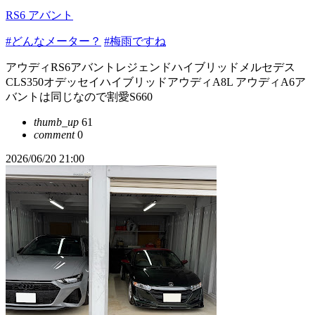
RS6 アバント
#どんなメーター？
#梅雨ですね
アウディRS6アバントレジェンドハイブリッドメルセデス
CLS350オデッセイハイブリッドアウディA8L アウディA6ア
バントは同じなので割愛S660
thumb_up
61
comment
0
2026/06/20 21:00