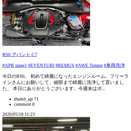
RS6 アバント C7
#APR stage1
#EVENTURI
#REMUS
#AWE Tuning
#車両洗浄
今日のRS6。 初めて綺麗になったエンジンルーム。フリーラ
インさんにお願いして、細部まで綺麗に洗浄して貰いまし
た。 本日にありがとうございます。今週末はボ...
thumb_up
71
comment
0
2026/05/18 11:23