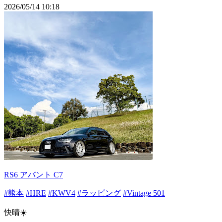
2026/05/14 10:18
RS6 アバント C7
#熊本
#HRE
#KWV4
#ラッピング
#Vintage 501
快晴☀️