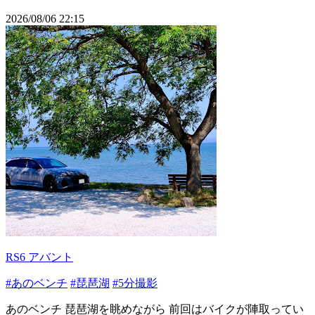
2026/08/06 22:15
RS6 アバント
#あのベンチ
#琵琶湖
#5分撮影
あのベンチ 琵琶湖を眺めながら 前回はバイクが陣取ってい