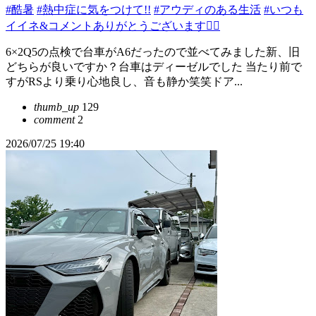
#酷暑
#熱中症に気をつけて!!
#アウディのある生活
#いつも
イイネ&コメントありがとうございます🙇‍♂️
6×2Q5の点検で台車がA6だったので並べてみました新、旧
どちらが良いですか？台車はディーゼルでした 当たり前で
すがRSより乗り心地良し、音も静か笑笑ドア...
thumb_up
129
comment
2
2026/07/25 19:40