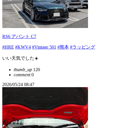
RS6 アバント C7
#HRE
#KWV4
#Vintage 501
#熊本
#ラッピング
いい天気でした☀️
thumb_up
120
comment
0
2026/05/24 08:47