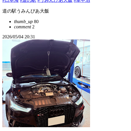
#日本海
#道の駅
#うみんぴあ大飯
#車中泊
道の駅うみんぴあ大飯
thumb_up
80
comment
2
2026/05/04 20:31