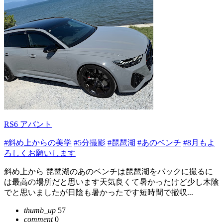
RS6 アバント
#斜め上からの美学
#5分撮影
#琵琶湖
#あのベンチ
#8月もよ
ろしくお願いします
斜め上から 琵琶湖のあのベンチは琵琶湖をバックに撮るに
は最高の場所だと思います天気良くて暑かったけど少し木陰
でと思いましたが日陰も暑かったです短時間で撤収...
thumb_up
57
comment
0