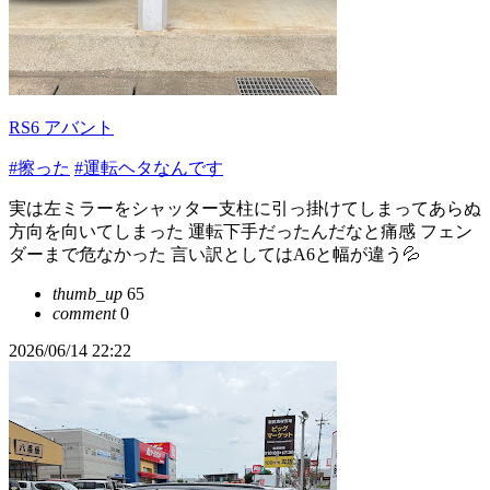
RS6 アバント
#擦った
#運転ヘタなんです
実は左ミラーをシャッター支柱に引っ掛けてしまってあらぬ
方向を向いてしまった 運転下手だったんだなと痛感 フェン
ダーまで危なかった 言い訳としてはA6と幅が違う💦
thumb_up
65
comment
0
2026/06/14 22:22