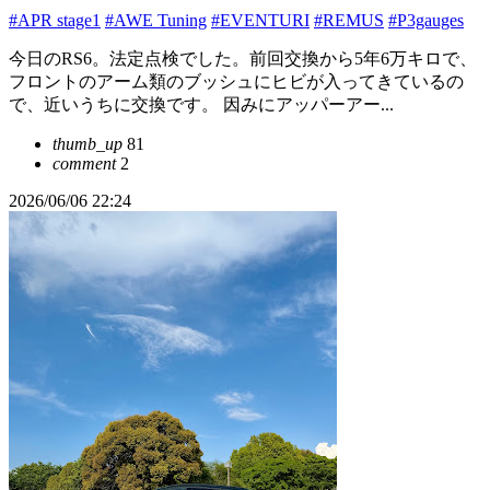
#APR stage1
#AWE Tuning
#EVENTURI
#REMUS
#P3gauges
今日のRS6。法定点検でした。前回交換から5年6万キロで、
フロントのアーム類のブッシュにヒビが入ってきているの
で、近いうちに交換です。 因みにアッパーアー...
thumb_up
81
comment
2
2026/06/06 22:24