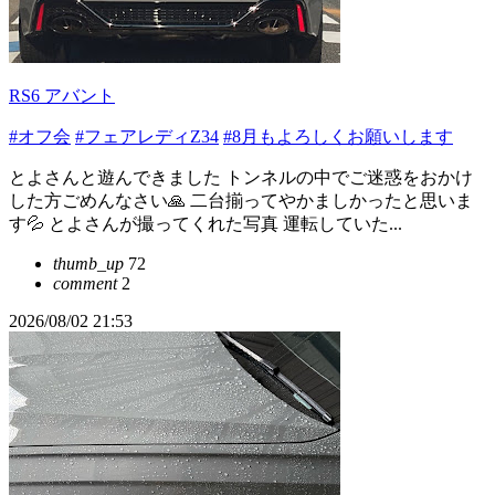
RS6 アバント
#オフ会
#フェアレディZ34
#8月もよろしくお願いします
とよさんと遊んできました トンネルの中でご迷惑をおかけ
した方ごめんなさい🙏 二台揃ってやかましかったと思いま
す💦 とよさんが撮ってくれた写真 運転していた...
thumb_up
72
comment
2
2026/08/02 21:53