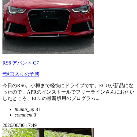
RS6 アバント C7
#迷宮入りの予感
今日のRS6。小樽まで軽快にドライブです。ECUが新品にな
ったので、APRのインストールでフリーラインさんにお伺い
したところ、ECUの最新版用のプログラム...
thumb_up
81
comment
0
2026/06/30 17:49