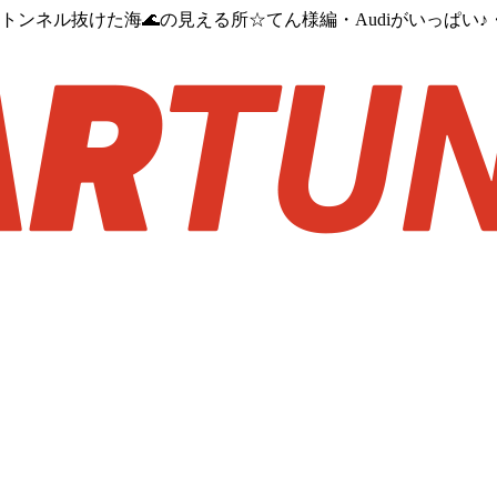
ンネル抜けた海🌊の見える所☆てん様編・Audiがいっぱい♪