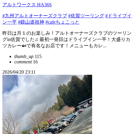
アルトワークス HA36S
#九州アルトオーナーズクラブ
#佐賀ツーリング
#ドライブイ
ン一平
#鏡山道祖神
#cafeちょこっと
昨日は月１のお楽しみ！アルトオーナーズクラブのツーリン
グin佐賀でした♫ 最初一発目はドライブイン一平！大盛りカ
ツカレー🍛で有名なお店です！メニューもカレ...
thumb_up
115
comment
16
2026/04/20 23:11