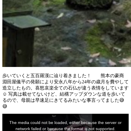
歩いていくと五百羅漢に辿り着きました！ 熊本の豪商
淵田屋儀平の発願により安永八年から24年の歳月を費やして
造立したもの。喜怒哀楽全ての石仏が違う表情をしています
☺️ 写真は載せてないけど、結構アップダウンな道を歩いて
るので、母親は早速足にきてるみたいな事言ってました😅
😅
This
is
The media could not be loaded, either because the server or
a
modal
network failed or because the format is not supported.
window.