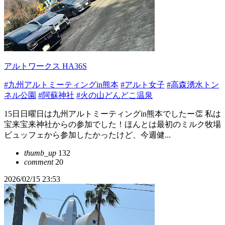
アルトワークス HA36S
#九州アルトミーティングin熊本
#アルト女子
#高森湧水トン
ネル公園
#阿蘇神社
#火の山どんどこ温泉
15日日曜日は九州アルトミーティングin熊本でしたー👏 私は
宝来宝来神社からの参加でした！ほんとは最初のミルク牧場
ビュッフェから参加したかったけど、今週健...
thumb_up
132
comment
20
2026/02/15 23:53