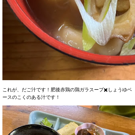
これが、だご汁です！肥後赤鶏の鶏ガラスープ✖️しょうゆベ
ースのこくのある汁です！