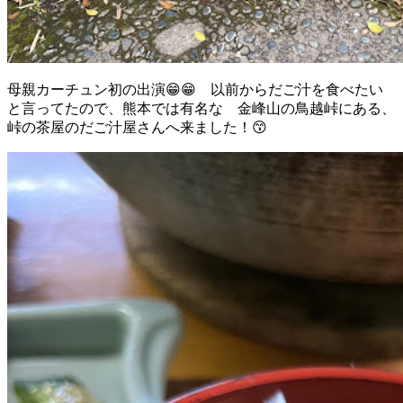
母親カーチュン初の出演😁😁 以前からだご汁を食べたい
と言ってたので、熊本では有名な 金峰山の鳥越峠にある、
峠の茶屋のだご汁屋さんへ来ました！😙