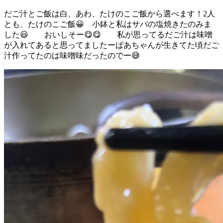
だご汁とご飯は白、あわ、たけのこご飯から選べます！2人
とも、たけのこご飯😀 小鉢と私はサバの塩焼きたのみま
した😃 おいしそー😋😋 私が思ってるだご汁は味噌
が入れてあると思ってましたーばあちゃんが生きてた頃だご
汁作ってたのは味噌味だったのでー😅