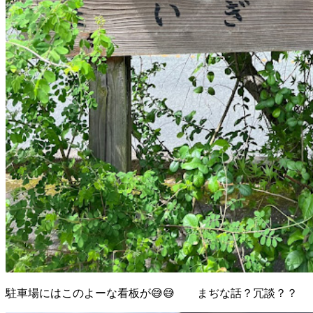
駐車場にはこのよーな看板が😅😅 まぢな話？冗談？？