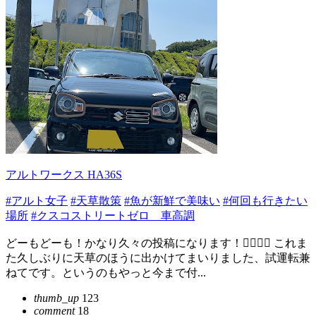
アルトワークス HA36S
#アルト女子
#天草散策
#魚が新鮮で美味い
#何回も行きたい
場所
#クスコストリートゼロ 車高調
どーもどーも！かなり久々の投稿になります！🙂‍↕️🙂‍↕️ これま
た久しぶりに天草のほうに出かけてまいりました、試運転兼
ねてです。というのもやっと今まで付...
thumb_up
123
comment
18