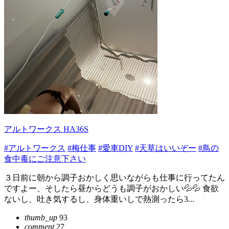
アルトワークス HA36S
#アルトワークス
#梅仕事
#愛車DIY
#天草はいいぞー
#鳥の
食中毒にご注意下さい
３日前に朝から調子おかしく思いながらも仕事に行ってたん
ですよー、そしたら昼からどうも調子がおかしい💦💦 食欲
ないし、吐き気するし、身体重いしで熱測ったら3...
thumb_up
93
comment
27