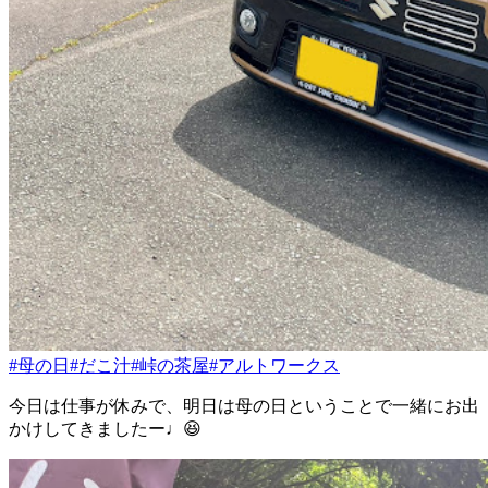
#母の日
#だこ汁
#峠の茶屋
#アルトワークス
今日は仕事が休みで、明日は母の日ということで一緒にお出
かけしてきましたー♩😆