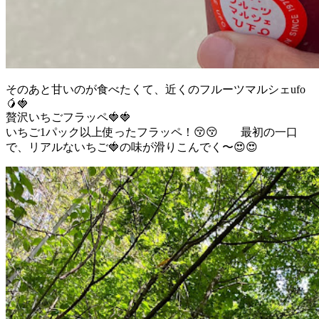
そのあと甘いのが食べたくて、近くのフルーツマルシェufo
🥭🍓
贅沢いちごフラッペ🍓🍓
いちご1パック以上使ったフラッペ！😚😚 最初の一口
で、リアルないちご🍓の味が滑りこんでく〜😍😍