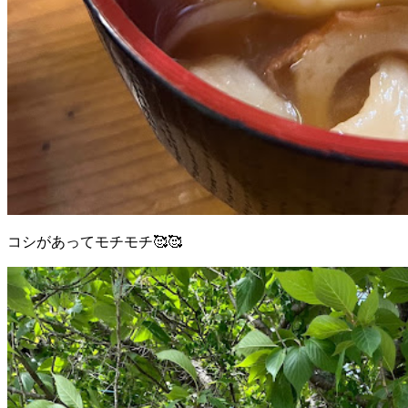
コシがあってモチモチ🥰🥰