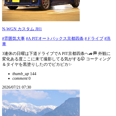
N-WGN カスタム JH1
#雰囲気大事
#A PITオートバックス京都四条
#ドライブ
#洗
車
3連休の日曜は下道ドライブでA PIT京都四条へ🚙🏁 外観に
変化ある度ここに来て撮影してる気がする🤭 コーティング
＆タイヤを黒塗りしたのでピカピカ✨
thumb_up
144
comment
0
2026/07/21 07:30