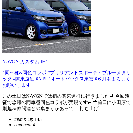
N-WGN カスタム JH1
#同車種&同色コラボ
#ブリリアントスポーティブルーメタリ
ック
#関東遠征
#A PIT オートバックス東雲
#６月もよろしく
お願いします
この土日はN-WGNでは初の関東遠征に行きました🏁 今回遠
征で念願の同車種同色コラボが実現です🚙🎊前日に小田原で
別趣味仲間達との集まりがあって、 打ち上げ...
thumb_up
143
comment
4