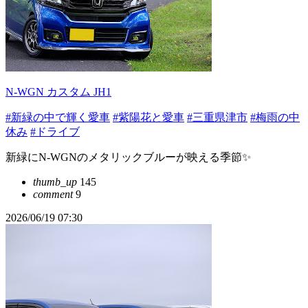
N-WGN カスタム JH1
#新緑の中で輝く愛車
#紫陽花と愛車
#三重県津市
#梅雨の中
休み
#ドライブ
新緑にN-WGNのメタリックブルーが映える季節✨
thumb_up
145
comment
9
2026/06/19 07:30