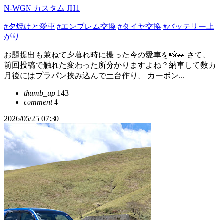
N-WGN カスタム JH1
#夕焼けと愛車
#エンブレム交換
#タイヤ交換
#バッテリー上
がり
お題提出も兼ねて夕暮れ時に撮った今の愛車を📸🚙 さて、
前回投稿で触れた変わった所分かりますよね？納車して数カ
月後にはプラパン挟み込んで土台作り、 カーボン...
thumb_up
143
comment
4
2026/05/25 07:30