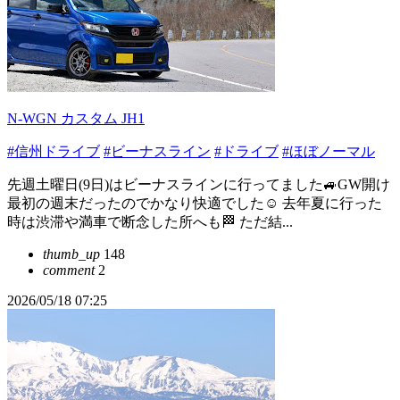
N-WGN カスタム JH1
#信州ドライブ
#ビーナスライン
#ドライブ
#ほぼノーマル
先週土曜日(9日)はビーナスラインに行ってました🚙GW開け
最初の週末だったのでかなり快適でした☺️ 去年夏に行った
時は渋滞や満車で断念した所へも🏁 ただ結...
thumb_up
148
comment
2
2026/05/18 07:25