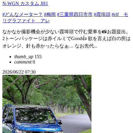
N-WGN カスタム JH1
#どんなメーター？
#梅雨
#三重県四日市市
#霞埠頭
#elf モ
リグラファイト アレ
なかなか撮影機会が少ない霞埠頭で佇む愛車を📸お題提出。
2トーンパッケージは赤イルミでGood👍 欲を言えば白の所は
オレンジ、針も赤かったらなぁ… なお先代...
thumb_up
155
comment
0
2026/06/22 07:30