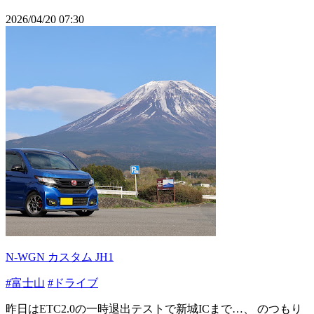
2026/04/20 07:30
N-WGN カスタム JH1
#富士山
#ドライブ
昨日はETC2.0の一時退出テストで新城ICまで…、 のつもり