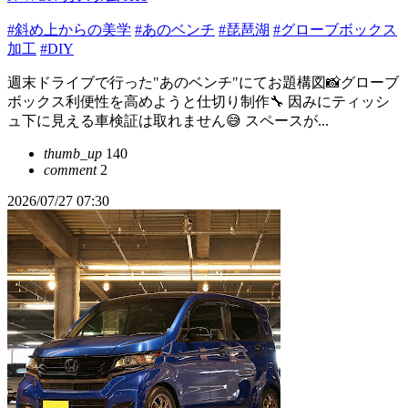
#斜め上からの美学
#あのベンチ
#琵琶湖
#グローブボックス
加工
#DIY
週末ドライブで行った"あのベンチ"にてお題構図📸グローブ
ボックス利便性を高めようと仕切り制作🔧 因みにティッシ
ュ下に見える車検証は取れません😅 スペースが...
thumb_up
140
comment
2
2026/07/27 07:30