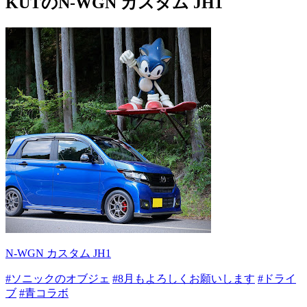
KUTのN-WGN カスタム JH1
N-WGN カスタム JH1
#ソニックのオブジェ
#8月もよろしくお願いします
#ドライ
ブ
#青コラボ