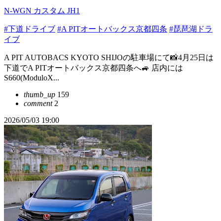
N-WGN カスタム JH1
#下道ドライブ
#A PITオートバックス京都四条
#琵琶湖ドラ
イブ
A PIT AUTOBACS KYOTO SHIJOの駐車場にて📸4月25日は
下道でA PITオートバックス京都四条へ🚙 店内には
S660(ModuloX...
thumb_up
159
comment
2
2026/05/03 19:00