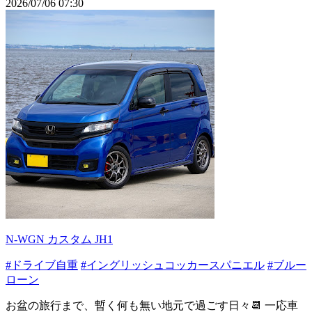
2026/07/06 07:30
N-WGN カスタム JH1
#ドライブ自重
#イングリッシュコッカースパニエル
#ブルー
ローン
お盆の旅行まで、暫く何も無い地元で過ごす日々📆 一応車