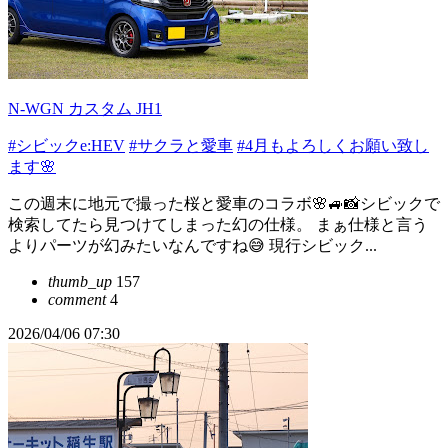
N-WGN カスタム JH1
#シビックe:HEV
#サクラと愛車
#4月もよろしくお願い致し
ます🌸
この週末に地元で撮った桜と愛車のコラボ🌸🚙📸シビックで
検索してたら見つけてしまった幻の仕様。 まぁ仕様と言う
よりパーツが幻みたいなんですね😅 現行シビック...
thumb_up
157
comment
4
2026/04/06 07:30