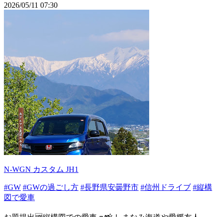
2026/05/11 07:30
N-WGN カスタム JH1
#GW
#GWの過ごし方
#長野県安曇野市
#信州ドライブ
#縦構
図で愛車