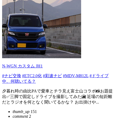
N-WGN カスタム JH1
#ナビ交換
#ETC2.0化
#彩速ナビ
#MDV-M812L
#ドライブ
中、何聴いてる？
夕暮れ時の由比PAで愛車とチラ見え富士山コラボ📸お題提
出✅三脚で固定しドライブを撮影してみた🎦 近場の短距離
だとラジオを何となく聞いてるかな？ お出掛けや...
thumb_up
151
comment
2