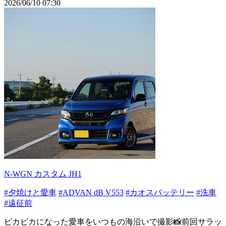
2026/06/10 07:30
N-WGN カスタム JH1
#夕焼けと愛車
#ADVAN dB V553
#カオスバッテリー
#洗車
#遠征前
ピカピカになった愛車をいつもの海沿いで撮影📸前回サラッ