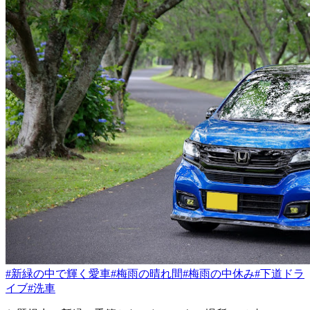
#新緑の中で輝く愛車
#梅雨の晴れ間
#梅雨の中休み
#下道ドラ
イブ
#洗車