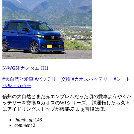
N-WGN カスタム JH1
#大自然と愛車
#バッテリー交換
#カオスバッテリー
#シート
ベルトカバー
信州の大自然とまだ赤エンブレムだった頃の愛車ようやくバ
ッテリーを交換🔄カオスのW1シリーズ。 試運転したら久々
にアイドリングストップが機能🤣 まぁ普段はほ...
thumb_up
146
comment
2