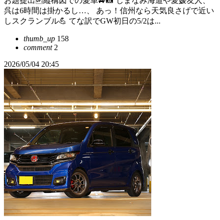
お題提出🆙縦構図での愛車🚙📸 しまなみ海道や愛媛友人、
呉は6時間は掛かるし…、 あっ！信州なら天気良さげで近い
しスクランブル💪 てな訳でGW初日の5/2は...
thumb_up
158
comment
2
2026/05/04 20:45