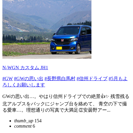
N-WGN カスタム JH1
#GW
#GWの思い出
#長野県白馬村
#信州ドライブ
#5月もよ
ろしくお願いします
GWの思い出…。やはり信州ドライブでの絶景👍✨ 残雪残る
北アルプスをバックにジャンプ台を絡めて、 青空の下で撮
る愛車…。理想通りの写真で大満足👏安曇野アー...
thumb_up
154
comment
6