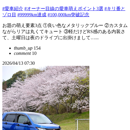
#愛車紹介
#オーナー目線の愛車萌えポイント3選
#キリ番と
ゾロ目
#99999km達成
#100,000km突破記念
お題の萌え要素3点 ①良い色なメタリックブルー ②カスタム
ながらリアは丸くてキュート ③軽だけどRS感のある内装さ
て、土曜日は夜のドライブに出掛けまして…...
thumb_up
154
comment
10
2026/04/13 07:30