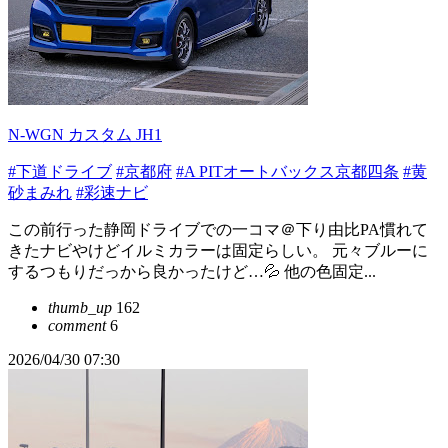
N-WGN カスタム JH1
#下道ドライブ
#京都府
#A PITオートバックス京都四条
#黄
砂まみれ
#彩速ナビ
この前行った静岡ドライブでの一コマ＠下り由比PA慣れて
きたナビやけどイルミカラーは固定らしい。 元々ブルーに
するつもりだっから良かったけど…💦 他の色固定...
thumb_up
162
comment
6
2026/04/30 07:30