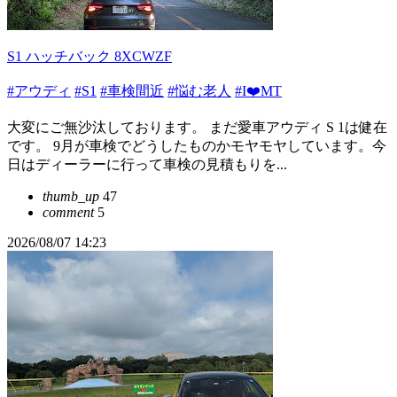
S1 ハッチバック 8XCWZF
#アウディ
#S1
#車検間近
#悩む老人
#I❤️MT
大変にご無沙汰しております。 まだ愛車アウディ S 1は健在
です。 9月が車検でどうしたものかモヤモヤしています。今
日はディーラーに行って車検の見積もりを...
thumb_up
47
comment
5
2026/08/07 14:23