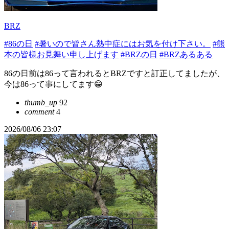
BRZ
#86の日
#暑いので皆さん熱中症にはお気を付け下さい。
#熊
本の皆様お見舞い申し上げます
#BRZの日
#BRZあるある
86の日前は86って言われるとBRZですと訂正してましたが、
今は86って事にしてます😁
thumb_up
92
comment
4
2026/08/06 23:07