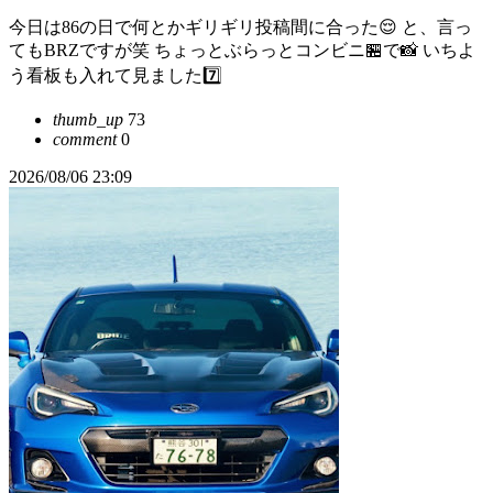
今日は86の日で何とかギリギリ投稿間に合った😌 と、言っ
てもBRZですが笑 ちょっとぶらっとコンビニ🏪で📸 いちよ
う看板も入れて見ました7️⃣
thumb_up
73
comment
0
2026/08/06 23:09