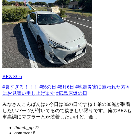
BRZ ZC6
#暑すぎる！！！
#86の日
#8月6日
#地震災害に遭われた方々
にお見舞い申し上げます
#広島原爆の日
みなさんこんばんは♪ 今日は86の日ですね！弟の86俺が装着
したいパーツが付いてるので羨ましい限りです。俺のBRZも
車高調にマフラーとか装着したいけど、金...
thumb_up
72
comment
8