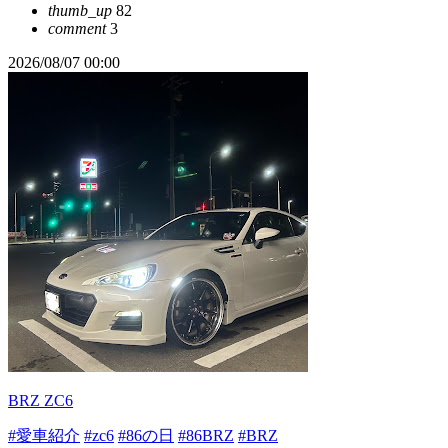
thumb_up
82
comment
3
2026/08/07 00:00
BRZ ZC6
#愛車紹介
#zc6
#86の日
#86BRZ
#BRZ