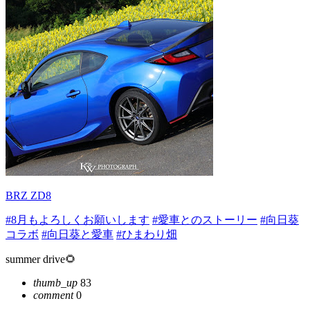
BRZ ZD8
#8月もよろしくお願いします
#愛車とのストーリー
#向日葵
コラボ
#向日葵と愛車
#ひまわり畑
summer drive🌻
thumb_up
83
comment
0