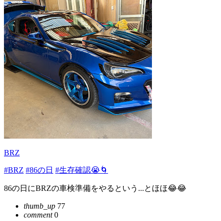
BRZ
#BRZ
#86の日
#生存確認😭🌀
86の日にBRZの車検準備をやるという...とほほ😂😂
thumb_up
77
comment
0