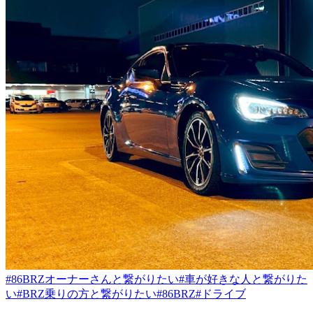
#86BRZオーナーさんと繋がりたい
#車が好きな人と繋がりた
い
#BRZ乗りの方と繋がりたい
#86BRZ
#ドライブ