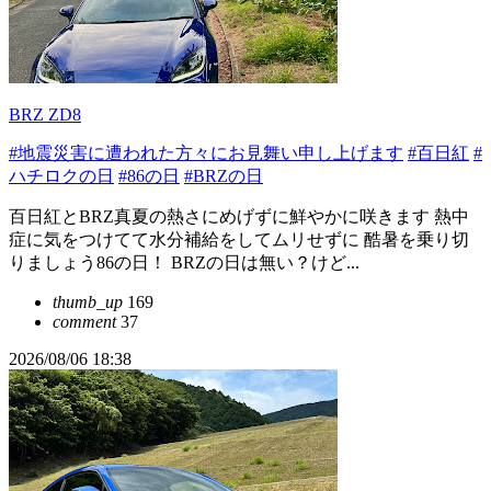
BRZ ZD8
#地震災害に遭われた方々にお見舞い申し上げます
#百日紅
#
ハチロクの日
#86の日
#BRZの日
百日紅とBRZ真夏の熱さにめげずに鮮やかに咲きます 熱中
症に気をつけてて水分補給をしてムリせずに 酷暑を乗り切
りましょう86の日！ BRZの日は無い？けど...
thumb_up
169
comment
37
2026/08/06 18:38