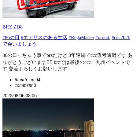
BRZ ZD8
#86の日
#エアサスのある生活
#RegaMaster
#proud.
#ccc2026
で会いましょう
86の日っちゅう事でbrzだけど 3年連続でccc選考通過です あ
りがとうございます🙇‍♂️ brzでは最後のccc、九州イベントで
す 交流よろしくお願いします
thumb_up
94
comment
0
2026/08/06 08:06