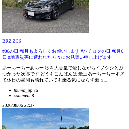
BRZ ZC6
#86の日
#8月もよろしくお願いします
#ハチロクの日
#8月6
日
#地震災害に遭われた方々にお見舞い申し上げます
あーちーちーあちー 歌を大音量で流しながらイノシシとぶ
つかった次郎です どうもこんばんは 最近あーちーちーすぎ
て休日の昼間も晴れていても乗る気にならず乗っ...
thumb_up
76
comment
8
2026/08/06 22:37