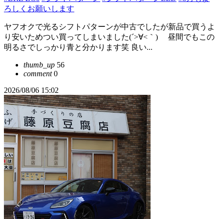
ろしくお願いします
ヤフオクで光るシフトパターンが中古でしたが新品で買うよ
り安いためつい買ってしまいました(´>∀<｀)ゝ 昼間でもこの
明るさでしっかり青と分かります笑 良い...
thumb_up
56
comment
0
2026/08/06 15:02