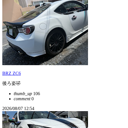
BRZ ZC6
後ろ姿🤣
thumb_up
106
comment
0
2026/08/07 12:54