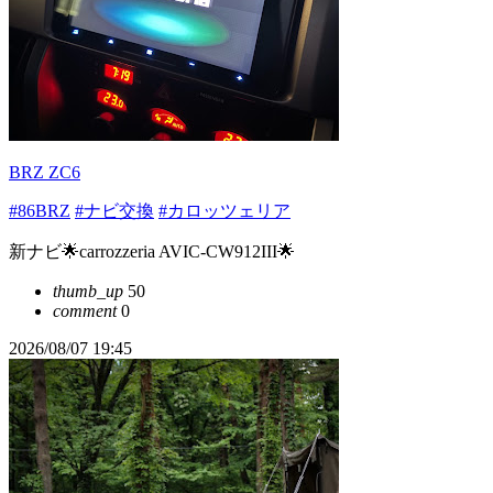
BRZ ZC6
#86BRZ
#ナビ交換
#カロッツェリア
新ナビ🌟carrozzeria AVIC-CW912III🌟
thumb_up
50
comment
0
2026/08/07 19:45