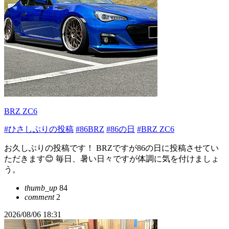
BRZ ZC6
#ひさしぶりの投稿
#86BRZ
#86の日
#BRZ ZC6
お久しぶりの投稿です！ BRZですが86の日に投稿させてい
ただきます😊 毎日、暑い日々ですが体調に気を付けましょ
う。
thumb_up
84
comment
2
2026/08/06 18:31