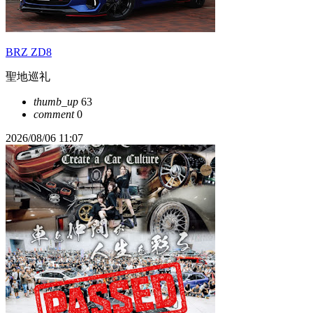
BRZ ZD8
聖地巡礼
thumb_up
63
comment
0
2026/08/06 11:07