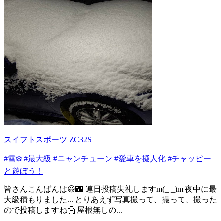
スイフトスポーツ ZC32S
#雪❄️
#最大級
#ニャンチューン
#愛車を擬人化
#チャッピー
と遊ぼう！
皆さんこんばんは😃🌃 連日投稿失礼しますm(_ _)m 夜中に最
大級積もりました... とりあえず写真撮って、撮って、撮った
ので投稿しますね🤗 屋根無しの...