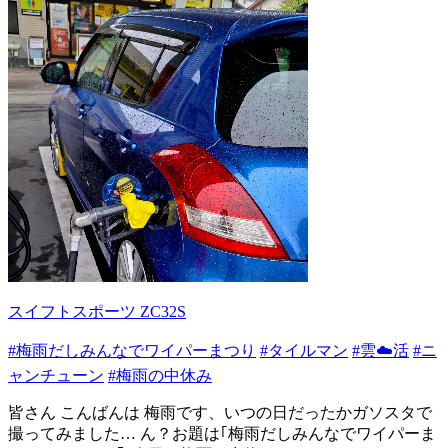
スイフトスポーツ ZC32S
#梅雨だしみんなでワイパーまつり
#タイルマン
#雲☁️活
#ニ
ャンチューン
#梅雨の中休み
皆さん こんばんは 梅雨です、いつの日だったかガソスタで
撮ってみました… ん？お題は｢梅雨だしみんなでワイパーま