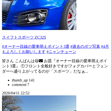
スイフトスポーツ ZC32S
#オーナー目線の愛車萌えポイント3選
#過去のボツ写真
#4月
もよろしくお願いします
#ニャンチューン
皆さん こんばんは😃🌃 お題『オーナー目線の愛車萌えポイ
ント3選』 ①フロント全般好きですがフォグカバーとフェン
ダーへ盛り上がってるのが「スポーツ」だなぁ...
thumb_up
141
comment
7
2026/04/11 22:52