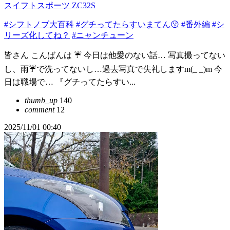
スイフトスポーツ ZC32S
#シフトノブ大百科
#グチってたらすいまてん😗
#番外編
#シ
リーズ化してね？
#ニャンチューン
皆さん こんばんは ☔ 今日は他愛のない話… 写真撮ってない
し、雨☔で洗ってないし…過去写真で失礼しますm(_ _)m 今
日は職場で… 『グチってたらすい...
thumb_up
140
comment
12
2025/11/01 00:40