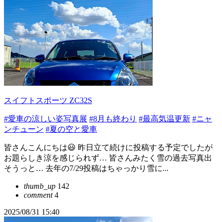
スイフトスポーツ ZC32S
#愛車の涼しい姿写真展
#8月も終わり
#最高気温更新
#ニャ
ンチューン
#夏の空と愛車
皆さんこんにちは😃 昨日立て続けに投稿する予定でしたが
お題らしき涼を感じられず… 皆さんみたく雪の過去写真出
そうっと… 去年の7/29投稿はちゃっかり雪に...
thumb_up
142
comment
4
2025/08/31 15:40