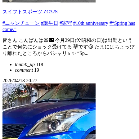
スイフトスポーツ ZC32S
#ニャンチューン
#誕生日
#家守
#10th anniversary
#“Spring has
come.”
皆さん こんばんは😃🌃 今月29日(🎌昭和の日)は出勤という
ことで何気にショック受けてる 翠です😢 たまにはちょっぴ
り離れたところからパシャリ📱✨ “Sp...
thumb_up
118
comment
19
2026/04/18 20:27