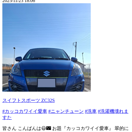
2025/11/23 18:06
スイフトスポーツ ZC32S
#カッコカワイイ愛車
#ニャンチューン
#洗車
#洗濯機壊れま
すた
皆さん こんばんは😃🌃 お題『カッコカワイイ愛車』 翠的に