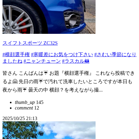
スイフトスポーツ ZC32S
#横顔選手権
#寒暖差にお気をつけ下さい
#さむい季節になり
ましたね
#ニャンチューン
#ラスカル🦝
皆さん こんばんは☔ お題『横顔選手権』 これなら投稿でき
るよ🤗 先日の雨☔で汚れて洗車したいところですが本日も
夜から雨☔ 曇天の中 横顔？を考えながら撮...
thumb_up
145
comment
12
2025/10/25 21:13