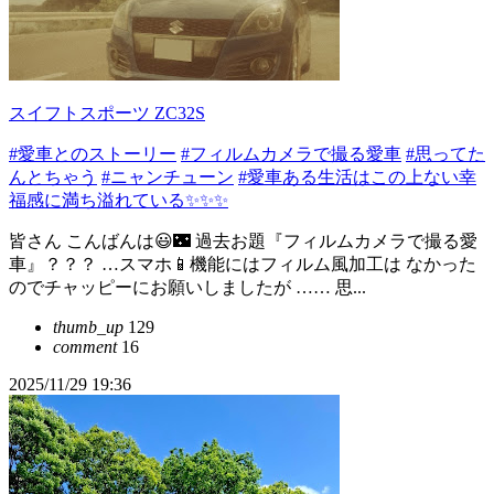
スイフトスポーツ ZC32S
#愛車とのストーリー
#フィルムカメラで撮る愛車
#思ってた
んとちゃう
#ニャンチューン
#愛車ある生活はこの上ない幸
福感に満ち溢れている✨✨✨
皆さん こんばんは😃🌃 過去お題『フィルムカメラで撮る愛
車』？？？ …スマホ📱機能にはフィルム風加工は なかった
のでチャッピーにお願いしましたが …… 思...
thumb_up
129
comment
16
2025/11/29 19:36