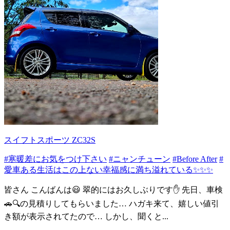
スイフトスポーツ ZC32S
#寒暖差にお気をつけ下さい
#ニャンチューン
#Before After
#
愛車ある生活はこの上ない幸福感に満ち溢れている✨✨✨
皆さん こんばんは😃 翠的にはお久しぶりです✋ 先日、車検
🚗🔍️の見積りしてもらいました… ハガキ来て、嬉しい値引
き額が表示されてたので… しかし、聞くと...