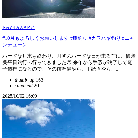
RAV4 AXAP54
#10月もよろしくお願いします
#船釣り
#カワハギ釣り
#ニャ
ンチューン
ハードな月末も終わり、月初のハードな日が来る前に、御褒
美平日釣行へ行ってきました😙 来年から手形が終了して電
子債権になるので、その前準備やら、手続きやら、...
thumb_up
163
comment
20
2025/10/02 16:09