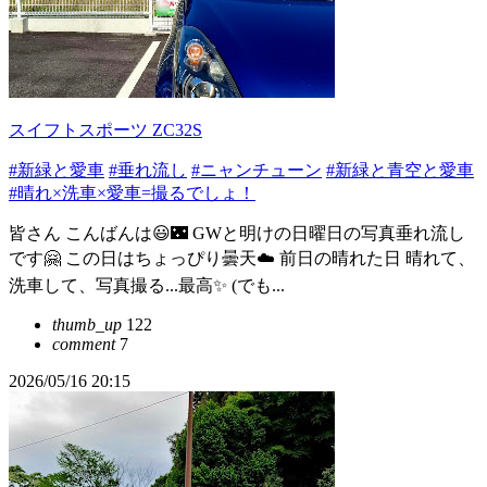
スイフトスポーツ ZC32S
#新緑と愛車
#垂れ流し
#ニャンチューン
#新緑と青空と愛車
#晴れ×洗車×愛車=撮るでしょ！
皆さん こんばんは😃🌃 GWと明けの日曜日の写真垂れ流し
です🤗 この日はちょっぴり曇天☁️ 前日の晴れた日 晴れて、
洗車して、写真撮る...最高✨ (でも...
thumb_up
122
comment
7
2026/05/16 20:15