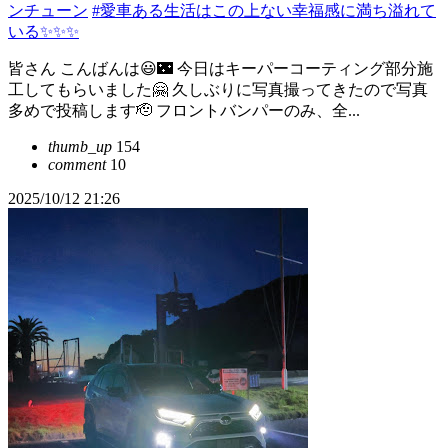
ンチューン
#愛車ある生活はこの上ない幸福感に満ち溢れて
いる✨✨✨
皆さん こんばんは😃🌃 今日はキーパーコーティング部分施
工してもらいました🤗 久しぶりに写真撮ってきたので写真
多めで投稿します🫡 フロントバンパーのみ、全...
thumb_up
154
comment
10
2025/10/12 21:26