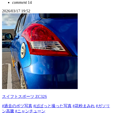
comment
14
2026/03/17 19:52
スイフトスポーツ ZC32S
#過去のボツ写真
#ぱぱっと撮った写真
#花粉まみれ
#ガソリ
ン高騰
#ニャンチューン