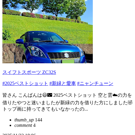
スイフトスポーツ ZC32S
#2025ベストショット
#新緑と愛車
#ニャンチューン
皆さん こんばんは😃🌃 2025ベストショット 空と雲☁️の力を
借りたやつと迷いましたが新緑の力を借りた方にしました🤣
トップ画に持ってきてもいなかったの...
thumb_up
144
comment
4