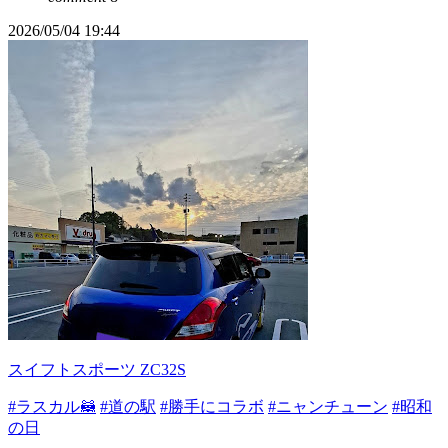
2026/05/04 19:44
スイフトスポーツ ZC32S
#ラスカル🦝
#道の駅
#勝手にコラボ
#ニャンチューン
#昭和
の日