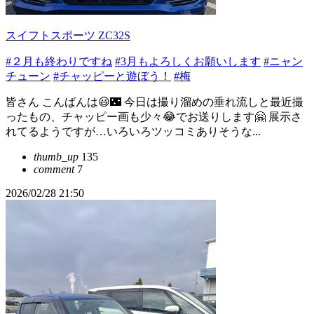
スイフトスポーツ ZC32S
#２月も終わりですね
#3月もよろしくお願いします
#ニャン
チューン
#チャッピーと遊ぼう！
#梅
皆さん こんばんは😃🌃 今日は撮り溜めの垂れ流しと最近撮
ったもの、チャッピー画も少々😂でお送りします🤗 展示さ
れてるようですが…いろいろツッコミありそうな...
thumb_up
135
comment
7
2026/02/28 21:50