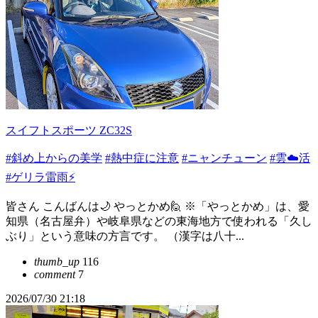
スイフトスポーツ ZC32S
#斜め上からの美学
#熱中症に注意
#ニャンチューン
#雲☁️活
#ゲリラ雷雨⚡️
皆さん こんばんは🌙 やっとかめ🙋 ※「やっとかめ」は、愛
知県（名古屋弁）や岐阜県などの東海地方で使われる「久し
ぶり」という意味の方言です。 （漢字は八十...
thumb_up
116
comment
7
2026/07/30 21:18