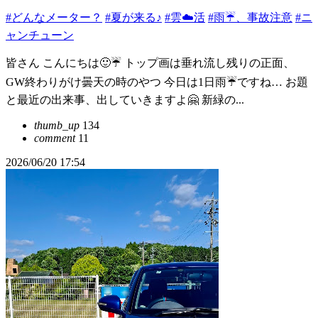
#どんなメーター？
#夏が来る♪
#雲☁️活
#雨☔、事故注意
#ニ
ャンチューン
皆さん こんにちは🙂☔ トップ画は垂れ流し残りの正面、
GW終わりがけ曇天の時のやつ 今日は1日雨☔ですね… お題
と最近の出来事、出していきますよ🤗 新緑の...
thumb_up
134
comment
11
2026/06/20 17:54