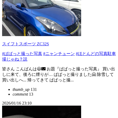
スイフトスポーツ ZC32S
#ぱぱっと撮った写真
#ニャンチューン
#ほとんどの写真駐車
場じゃね？説
皆さん こんばんは😃🌃 お題『ぱぱっと撮った写真』 買い出
しに来て、後ろに煙りが… ぱぱっと撮りました🤗 除雪して
買い出しへ... 帰ってきて ぱぱっと撮...
thumb_up
131
comment
13
2026/01/16 23:10