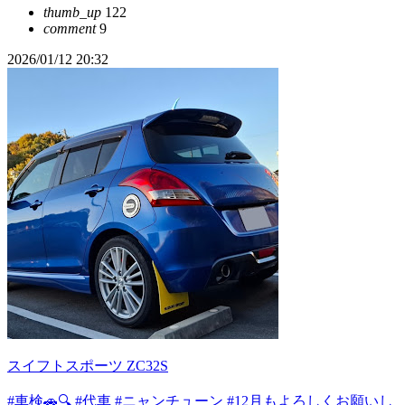
thumb_up
122
comment
9
2026/01/12 20:32
スイフトスポーツ ZC32S
#車検🚗🔍️
#代車
#ニャンチューン
#12月もよろしくお願いし