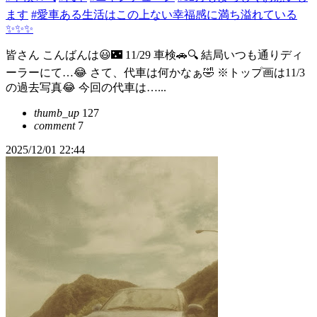
ます
#愛車ある生活はこの上ない幸福感に満ち溢れている
✨✨✨
皆さん こんばんは😃🌃 11/29 車検🚗🔍️ 結局いつも通りディ
ーラーにて…😂 さて、代車は何かなぁ🤣 ※トップ画は11/3
の過去写真😂 今回の代車は…...
thumb_up
127
comment
7
2025/12/01 22:44