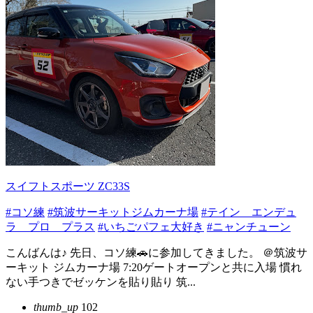
スイフトスポーツ ZC33S
#コソ練
#筑波サーキットジムカーナ場
#テイン エンデュ
ラ プロ プラス
#いちごパフェ大好き
#ニャンチューン
こんばんは♪ 先日、コソ練🚗に参加してきました。 ＠筑波サ
ーキット ジムカーナ場 7:20ゲートオープンと共に入場 慣れ
ない手つきでゼッケンを貼り貼り 筑...
thumb_up
102