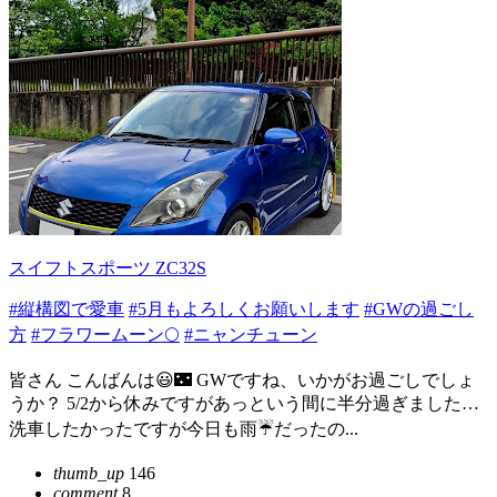
スイフトスポーツ ZC32S
#縦構図で愛車
#5月もよろしくお願いします
#GWの過ごし
方
#フラワームーン🌕️
#ニャンチューン
皆さん こんばんは😃🌃 GWですね、いかがお過ごしでしょ
うか？ 5/2から休みですがあっという間に半分過ぎました…
洗車したかったですが今日も雨☔だったの...
thumb_up
146
comment
8