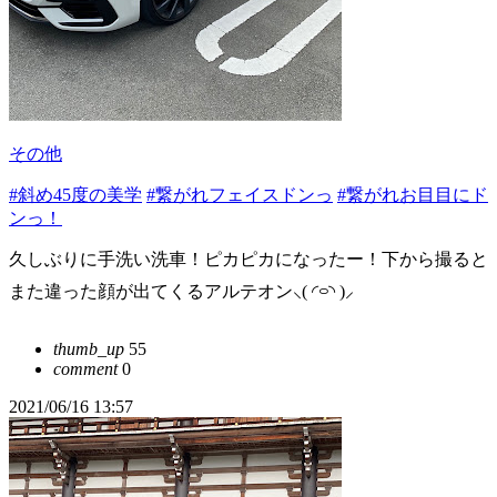
その他
#斜め45度の美学
#繋がれフェイスドンっ
#繋がれお目目にド
ンっ！
久しぶりに手洗い洗車！ピカピカになったー！下から撮ると
また違った顔が出てくるアルテオン⸜( ◜࿁◝ )⸝
thumb_up
55
comment
0
2021/06/16 13:57