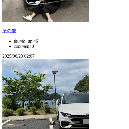
その他
thumb_up
46
comment
0
2025/06/23 02:07