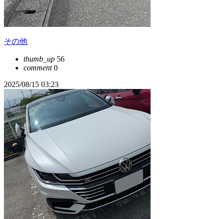
その他
thumb_up
56
comment
0
2025/08/15 03:23