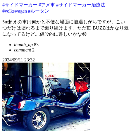
#サイドマーカー
#アメ車
#サイドマーカー治療法
#volkswagen
#ルータン
5m超えの車は何かと不便な場面に遭遇しがちですが、こい
つだけは壊れるまで乗り続けます。ただID BUZZはかなり気
になってるけど....値段的に難しいかな😓
thumb_up
83
comment
2
2024/09/11 23:32