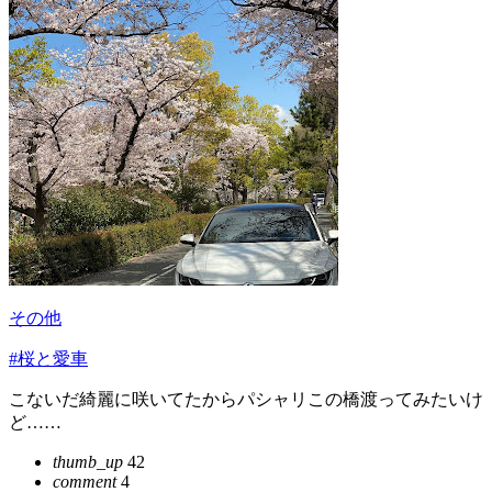
その他
#桜と愛車
こないだ綺麗に咲いてたからパシャリこの橋渡ってみたいけ
ど……
thumb_up
42
comment
4