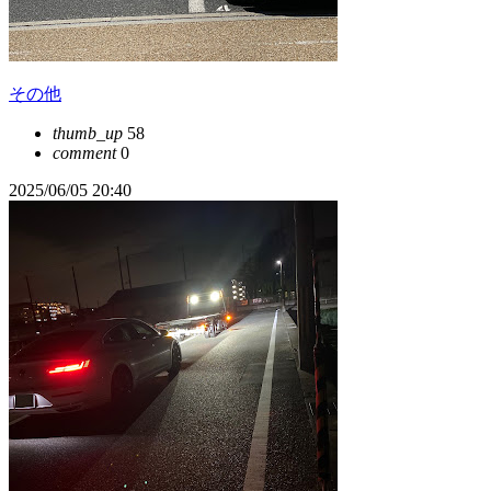
その他
thumb_up
58
comment
0
2025/06/05 20:40