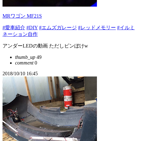
MRワゴン MF21S
#愛車紹介
#DIY
#エムズガレージ
#レッドメモリー
#イルミ
ネーション自作
アンダーLEDの動画 ただしピンぼけw
thumb_up
49
comment
0
2018/10/10 16:45