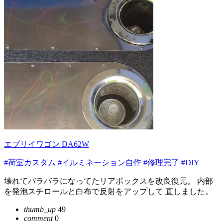
エブリイワゴン DA62W
#荷室カスタム
#イルミネーション自作
#修理完了
#DIY
壊れてバラバラになってたリアボックスを改良復元。 内部
を発泡スチロールと白布で反射をアップして 直しました。
thumb_up
49
comment
0