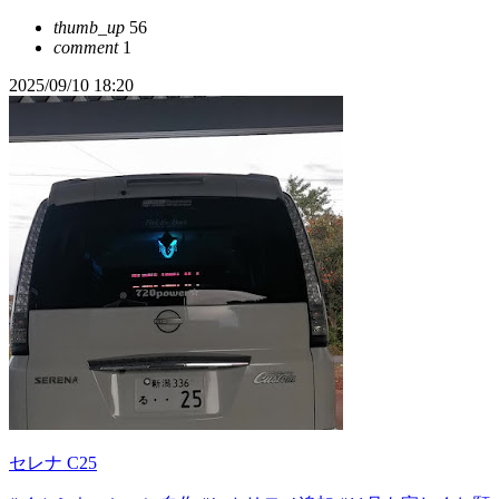
thumb_up
56
comment
1
2025/09/10 18:20
セレナ C25