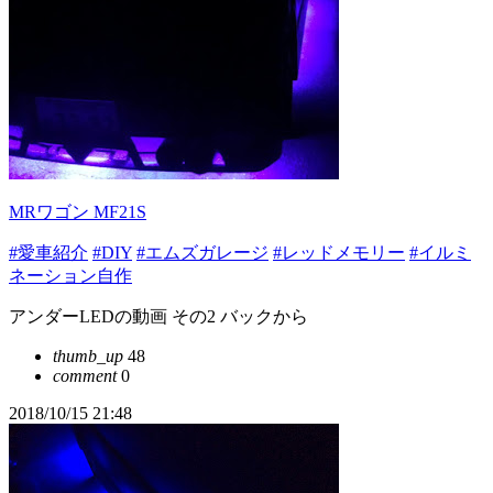
MRワゴン MF21S
#愛車紹介
#DIY
#エムズガレージ
#レッドメモリー
#イルミ
ネーション自作
アンダーLEDの動画 その2 バックから
thumb_up
48
comment
0
2018/10/15 21:48