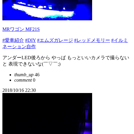
MRワゴン MF21S
#愛車紹介
#DIY
#エムズガレージ
#レッドメモリー
#イルミ
ネーション自作
アンダーLED後ろから やっぱ もっといいカメラで撮らない
と 表現できないな(￣▽￣;)
thumb_up
46
comment
0
2018/10/16 22:30