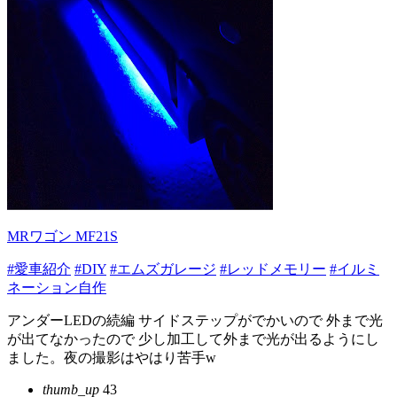
MRワゴン MF21S
#愛車紹介
#DIY
#エムズガレージ
#レッドメモリー
#イルミ
ネーション自作
アンダーLEDの続編 サイドステップがでかいので 外まで光
が出てなかったので 少し加工して外まで光が出るようにし
ました。夜の撮影はやはり苦手w
thumb_up
43