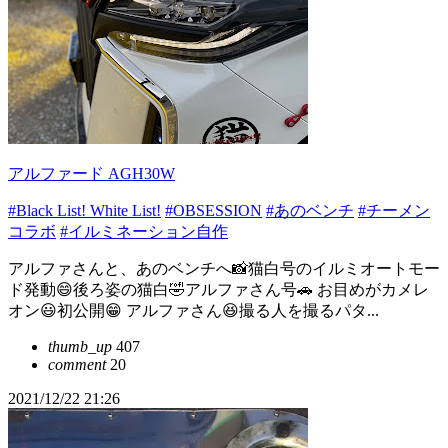
アルファード AGH30W
#Black List! White List!
#OBSESSION
#あのベンチ
#チーメン
コラボ
#イルミネーション自作
アルファさんと、あのベンチへ📸猫白号のイルミオートモー
ド発動😄後ろ姿の猫白🤣アルファさん号🚗 お目めがカメレ
オン😃初公開😁 アルファさん😆撮る人を撮るパタ...
thumb_up
407
comment
20
2021/12/22 21:26