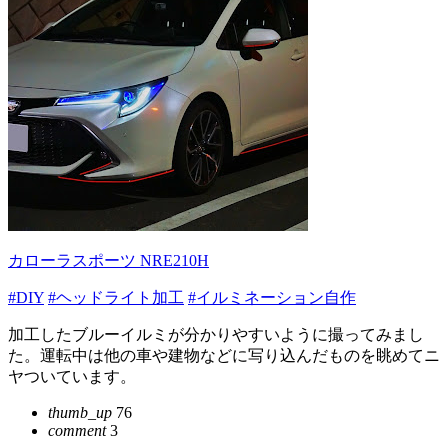
カローラスポーツ NRE210H
#DIY
#ヘッドライト加工
#イルミネーション自作
加工したブルーイルミが分かりやすいように撮ってみまし
た。運転中は他の車や建物などに写り込んだものを眺めてニ
ヤついています。
thumb_up
76
comment
3