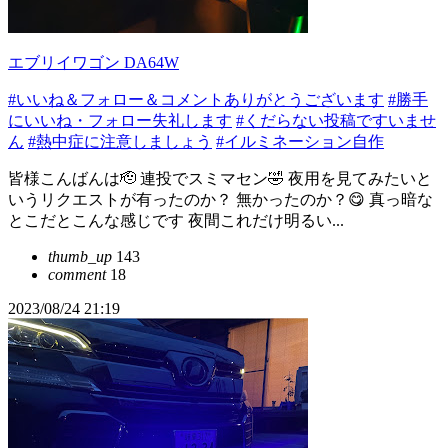
エブリイワゴン DA64W
#いいね＆フォロー＆コメントありがとうございます
#勝手
にいいね・フォロー失礼します
#くだらない投稿ですいませ
ん
#熱中症に注意しましょう
#イルミネーション自作
皆様こんばんは🫡 連投でスミマセン🤣 夜用を見てみたいと
いうリクエストが有ったのか？ 無かったのか？😋 真っ暗な
とこだとこんな感じです 夜間これだけ明るい...
thumb_up
143
comment
18
2023/08/24 21:19