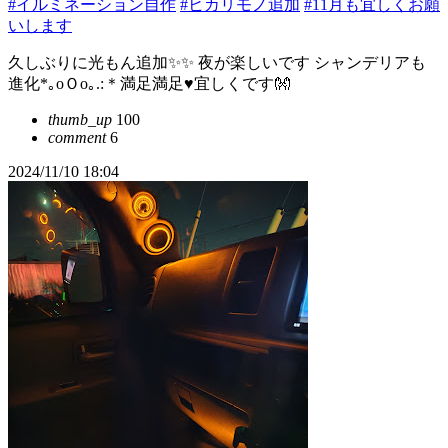
#イルミネーション自作
#ヒカリモノ追加
#11月も宜しくお願
いします
久しぶりに光もん追加✨✨ 夜が楽しいです シャンデリアも
進化*｡oＯo｡.:＊満足満足♥️宜しくです👐
thumb_up
100
comment
6
2024/11/10 18:04