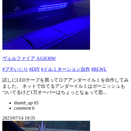
ヴェルファイア AGH30W
#プチいじり
#DIY
#イルミネーション自作
#BLWL
試しにLEDテープを買ってロアアンダーイルミを自作してみ
ました。 ネットで出てるアンダーイルミはガーニッシュも
ついてるけど1万オーバーはちょっとなぁって思...
thumb_up
65
comment
6
2023/07/14 19:35