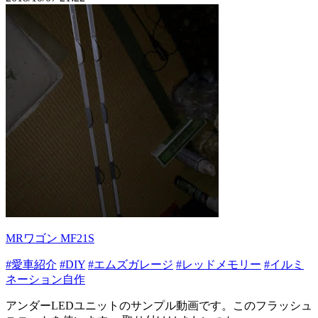
MRワゴン MF21S
#愛車紹介
#DIY
#エムズガレージ
#レッドメモリー
#イルミ
ネーション自作
アンダーLEDユニットのサンプル動画です。このフラッシュ