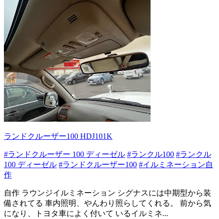
ランドクルーザー100 HDJ101K
#ランドクルーザー 100 ディーゼル
#ランクル100
#ランクル
100 ディーゼル
#ランドクルーザー100
#イルミネーション自
作
自作 ラウンジイルミネーション シグナスには中期型から装
備されてる 車内照明、やんわり照らしてくれる。 前から気
になり、トヨタ車によく付いて いるイルミネ...