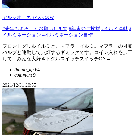
アルシオーネSVX CXW
#来年もよろしくお願いします
#年末のご挨拶
#イルミ連動
#
イルミネーション
#イルミネーション自作
フロントグリルイルミと、マフラーイルミ。マフラーの可変
バルブと連動して点灯するギミックです。コイン入れを加工
して…みんな大好きトグルスイッチスイッチON→...
thumb_up
64
comment
9
2021/12/31 20:55