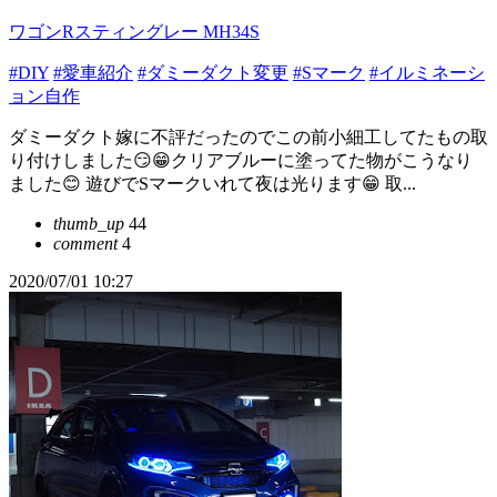
ワゴンRスティングレー MH34S
#DIY
#愛車紹介
#ダミーダクト変更
#Sマーク
#イルミネーシ
ョン自作
ダミーダクト嫁に不評だったのでこの前小細工してたもの取
り付けしました😏😁クリアブルーに塗ってた物がこうなり
ました😊 遊びでSマークいれて夜は光ります😁 取...
thumb_up
44
comment
4
2020/07/01 10:27