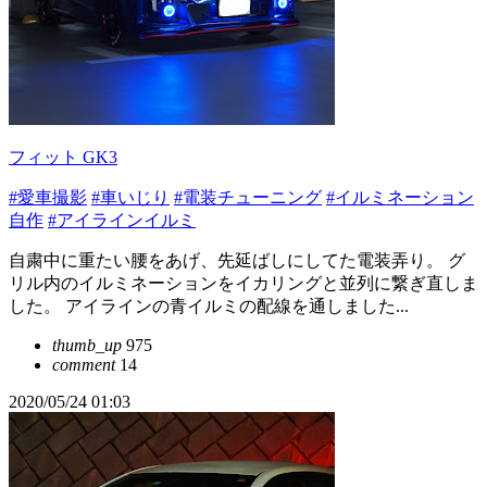
フィット GK3
#愛車撮影
#車いじり
#電装チューニング
#イルミネーション
自作
#アイラインイルミ
自粛中に重たい腰をあげ、先延ばしにしてた電装弄り。 グ
リル内のイルミネーションをイカリングと並列に繋ぎ直しま
した。 アイラインの青イルミの配線を通しました...
thumb_up
975
comment
14
2020/05/24 01:03