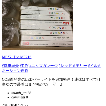
MRワゴン MF21S
#愛車紹介
#DIY
#エムズガレージ
#レッドメモリー
#イルミ
ネーション自作
COB面発光のLEDバーライトを追加発注！連休はすべて仕
事なので装着はまだ先だな(￣▽￣;)
thumb_up
38
comment
0
2018/10/07 21:22