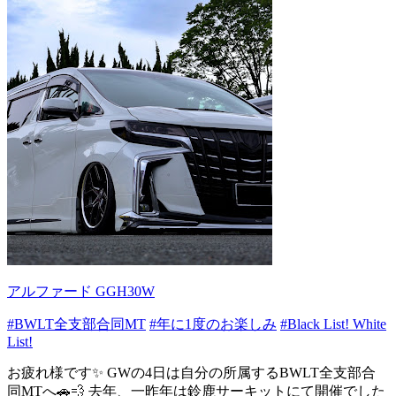
アルファード GGH30W
#BWLT全支部合同MT
#年に1度のお楽しみ
#Black List! White
List!
お疲れ様です✨ GWの4日は自分の所属するBWLT全支部合
同MTへ🚗💨 去年、一昨年は鈴鹿サーキットにて開催でした