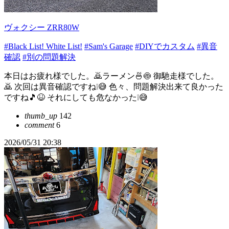
ヴォクシー ZRR80W
#Black List! White List!
#Sam's Garage
#DIYでカスタム
#異音
確認
#別の問題解決
本日はお疲れ様でした。🙇ラーメン🍜🍥 御馳走様でした。
🙇 次回は異音確認ですね❕😅 色々、問題解決出来て良かった
ですね🎵😆 それにしても危なかった❕😅
thumb_up
142
comment
6
2026/05/31 20:38