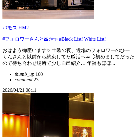
バモス HM2
#フォロワーさんと📸活✨
#Black List! White List!
おはよう御座います✨ 土曜の夜、近場のフォロワーのひー
くんさんと以前から約束してた📸活へ🚗💨初めましてだった
ので待ち合わせ場所で少し自己紹介… 年齢もほぼ...
thumb_up
160
comment
23
2026/04/21 08:11