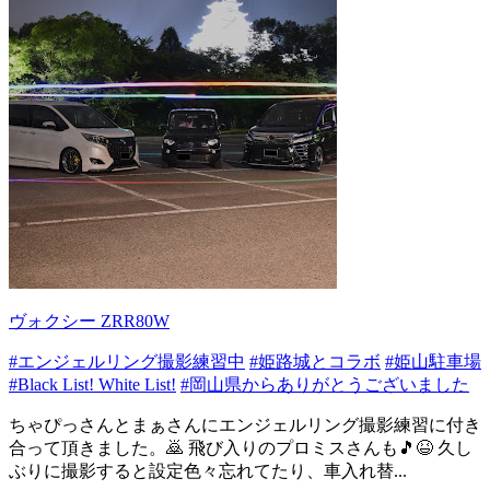
ヴォクシー ZRR80W
#エンジェルリング撮影練習中
#姫路城とコラボ
#姫山駐車場
#Black List! White List!
#岡山県からありがとうございました
ちゃぴっさんとまぁさんにエンジェルリング撮影練習に付き
合って頂きました。🙇 飛び入りのプロミスさんも🎵😆 久し
ぶりに撮影すると設定色々忘れてたり、車入れ替...