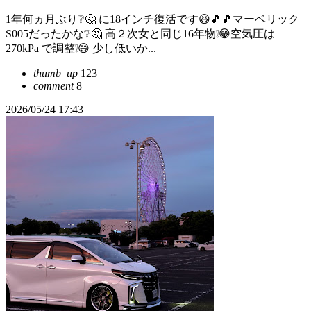
1年何ヵ月ぶり❔🤔 に18インチ復活です😆🎵🎵マーベリック
S005だったかな❔🤔 高２次女と同じ16年物❕😁空気圧は
270kPa で調整❕😅 少し低いか...
thumb_up
123
comment
8
2026/05/24 17:43