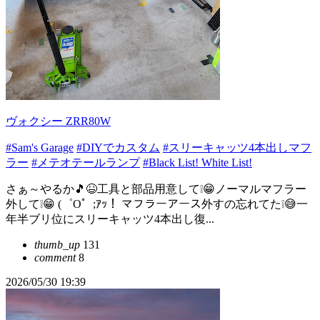
ヴォクシー ZRR80W
#Sam's Garage
#DIYでカスタム
#スリーキャッツ4本出しマフ
ラー
#メテオテールランプ
#Black List! White List!
さぁ～やるか🎵😆工具と部品用意して❕😁ノーマルマフラー
外して❕😁 (゜O゜;ｱｯ！ マフラーアース外すの忘れてた❕😅一
年半ブリ位にスリーキャッツ4本出し復...
thumb_up
131
comment
8
2026/05/30 19:39