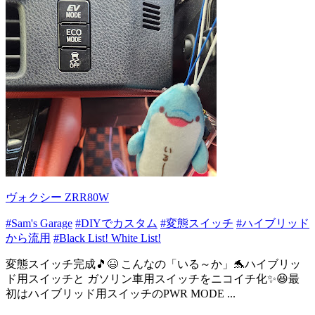
ヴォクシー ZRR80W
#Sam's Garage
#DIYでカスタム
#変態スイッチ
#ハイブリッド
から流用
#Black List! White List!
変態スイッチ完成🎵😆 こんなの「いる～か」🐬ハイブリッ
ド用スイッチと ガソリン車用スイッチをニコイチ化✨😆最
初はハイブリッド用スイッチのPWR MODE ...