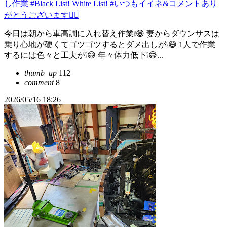
し作業
#Black List! White List!
#いつもイイネ&コメントあり
がとうございます🙇‍♂️
今日は朝から車高調に入れ替え作業❕😁 妻からダウンサスは
乗り心地が硬くてゴツゴツするとダメ出しが❕😅 1人で作業
するには色々と工夫が❕😅 年々体力低下❕😅...
thumb_up
112
comment
8
2026/05/16 18:26