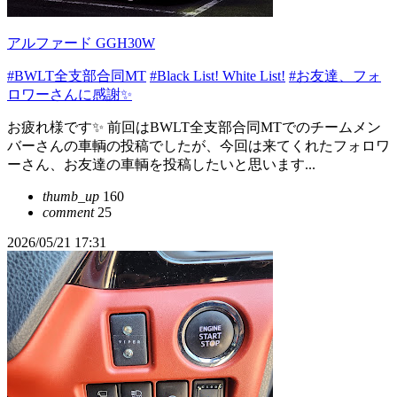
アルファード GGH30W
#BWLT全支部合同MT
#Black List! White List!
#お友達、フォ
ロワーさんに感謝✨
お疲れ様です✨ 前回はBWLT全支部合同MTでのチームメン
バーさんの車輌の投稿でしたが、今回は来てくれたフォロワ
ーさん、お友達の車輌を投稿したいと思います...
thumb_up
160
comment
25
2026/05/21 17:31