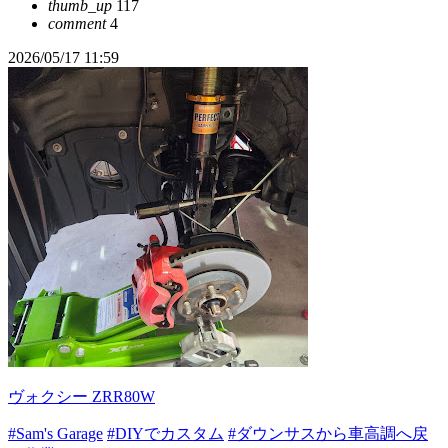
thumb_up
117
comment
4
2026/05/17 11:59
ヴォクシー ZRR80W
#Sam's Garage
#DIYでカスタム
#ダウンサスから車高調へ戻