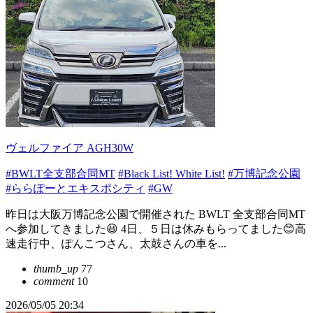
ヴェルファイア AGH30W
#BWLT全支部合同MT
#Black List! White List!
#万博記念公園
#ららぽーとエキスポシティ
#GW
昨日は大阪万博記念公園で開催された BWLT 全支部合同MT
へ参加してきました😃 4日、５日は休みもらってました😊高
速走行中、ぽんこつさん、太鼓さんの車を...
thumb_up
77
comment
10
2026/05/05 20:34