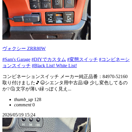
ヴォクシー ZRR80W
#Sam's Garage
#DIYでカスタム
#変態スイッチ
#コンビネーシ
ョンスイッチ
#Black List! White List!
コンビネーションスイッチ メーカー純正品番：84970-52160
取り付けました🎵😆シエンタ用中古品❕😅 少し変色してるの
か❔🤔 文字が薄い緑っぽく見え...
thumb_up
128
comment
0
2026/05/19 15:24