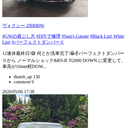
ヴォクシー ZRR80W
#GWの過ごし方
#DIYで修理
#Sam's Garage
#Black List! White
List!
#パーフェクトダンパーⅡ
12連休最終日❕😅 何とか洗車完了❕😁✌パーフェクトダンパー
Ⅱから ノーマルショック&RS-R Ti2000 DOWN に変更して、
車高が10mm程DOW...
thumb_up
130
comment
9
2026/05/06 17:38