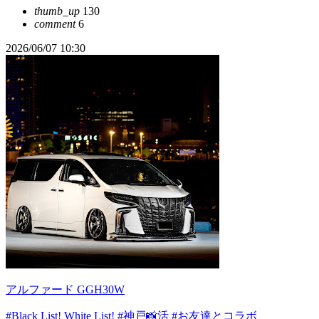
thumb_up
130
comment
6
2026/06/07 10:30
アルファード GGH30W
#Black List! White List!
#神戸📸活
#お友達とコラボ