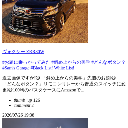
ヴォクシー ZRR80W
#お題に乗っかってみた
#斜め上からの美学
#どんなボタン？
#Sam's Garage
#Black List! White List!
過去画像ですか❕😅 「斜め上からの美学」先週のお題❕😅
「どんなボタン？」リモコンリレーから普通のスイッチに変
更❕😅100均のパスタケースにAmazonで...
thumb_up
126
comment
2
2026/07/26 19:38