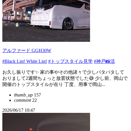
アルファード GGH30W
#Black List! White List!
#トップスタイル見学
#神戸📸活
お久し振りです✨ 家の事やその他諸々で少しバタバタして
おりまして2週間ちょっと放置状態でした😅 少し前、岡山で
開催のトップスタイルが在り 丁度、用事で岡山...
thumb_up
157
comment
22
2026/06/17 10:47