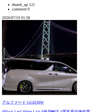
thumb_up
121
comment
9
2026/07/19 01:58
アルファード GGH30W
#Black List! White List!
#神戸📸活
#電装系交換作業