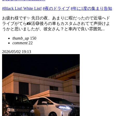
#Black List! White List!
#夜のドライブ
#年に1度の集まり告知
お疲れ様です✨ 先日の夜、あまりに暇だったので近場へド
ライブがてら📸活😅後ろの車もカスタムされてて声掛けよ
うかと思いましたが、彼女さん？と車内で良い雰囲気...
thumb_up
150
comment
22
2026/05/02 19:13