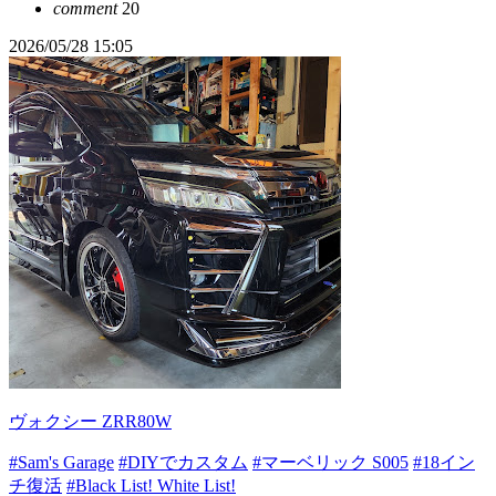
comment
20
2026/05/28 15:05
ヴォクシー ZRR80W
#Sam's Garage
#DIYでカスタム
#マーベリック S005
#18イン
チ復活
#Black List! White List!