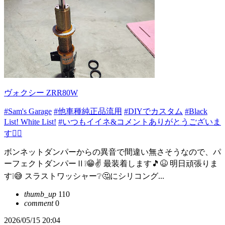
ヴォクシー ZRR80W
#Sam's Garage
#他車種純正品流用
#DIYでカスタム
#Black
List! White List!
#いつもイイネ&コメントありがとうございま
す🙇‍♂️
ボンネットダンパーからの異音で間違い無さそうなので、パ
ーフェクトダンパーⅡ❕😁✌ 最装着します🎵😆 明日頑張りま
す❕😅 スラストワッシャー❔🤔にシリコング...
thumb_up
110
comment
0
2026/05/15 20:04