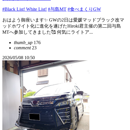
#Black List! White List!
#与島MT
#食べまくりGW
おはよう御座います✨ GWの2日は愛媛マッドブラック改マ
ッドホワイト化に進化を遂げたHiroki君主催の第二回与島
MTへ参加してきました🥰 何気にライトア...
thumb_up
176
comment
23
2026/05/08 10:50