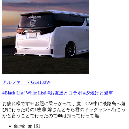
アルファード GGH30W
#Black List! White List!
#お友達とコラボ
#夕焼けと愛車
お疲れ様です✨ お題に乗っかって丁度、GW中に淡路島へ遊
びに行った時の1枚😅 嫁さんとそら君のドッグランへ行こう
かと言うことで行ったので📸は持って行って無...
thumb_up
161