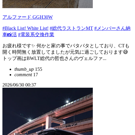
アルファード GGH30W
#Black List! White List!
#総代ラストランMT
#メンバーさん納
車📸活
#電装系交換作業
お疲れ様です✨ 何かと家の事でバタバタとしており、CTも
開く時間無く放置してましたが元気に過ごしております😅
トップ画はBWLT総代の哲也さんのヴェルファ...
thumb_up
155
comment
17
2026/06/30 00:37