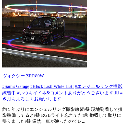
ヴォクシー ZRR80W
#Sam's Garage
#Black List! White List!
#エンジェルリング撮影
練習中
#いつもイイネ&コメントありがとうございます🙇‍♂️
#
６月もよろしくお願いします
約１年ぶりにエンジェルリング撮影練習❕😅 現地到着して撮
影準備してると❕😅 RGBライト忘れてた❕😢 撤収して取りに
帰りました❕😅 偶然、車が通ったのでレ...