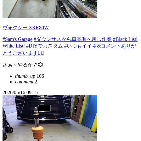
ヴォクシー ZRR80W
#Sam's Garage
#ダウンサスから車高調へ戻し作業
#Black List!
White List!
#DIYでカスタム
#いつもイイネ&コメントありが
とうございます🙇‍♂️
さぁ～やるか🎵😆
thumb_up
106
comment
2
2026/05/16 09:15