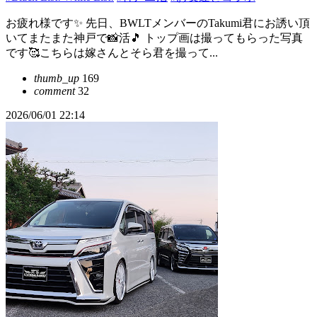
お疲れ様です✨ 先日、BWLTメンバーのTakumi君にお誘い頂
いてまたまた神戸で📸活🎵 トップ画は撮ってもらった写真
です🥰こちらは嫁さんとそら君を撮って...
thumb_up
169
comment
32
2026/06/01 22:14