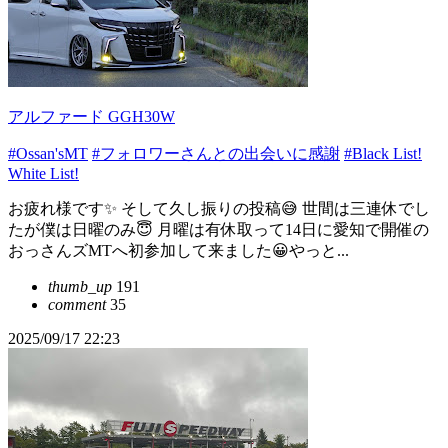
アルファード GGH30W
#Ossan'sMT
#フォロワーさんとの出会いに感謝
#Black List!
White List!
お疲れ様です✨ そして久し振りの投稿😅 世間は三連休でし
たが僕は日曜のみ😇 月曜は有休取って14日に愛知で開催の
おっさんズMTへ初参加して来ました😀やっと...
thumb_up
191
comment
35
2025/09/17 22:23