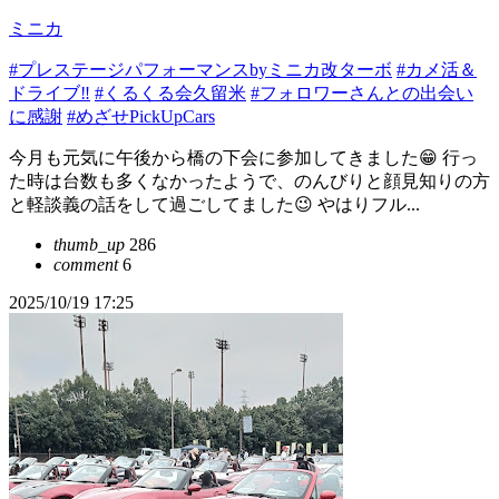
ミニカ
#プレステージパフォーマンスbyミニカ改ターボ
#カメ活＆
ドライブ‼️
#くるくる会久留米
#フォロワーさんとの出会い
に感謝
#めざせPickUpCars
今月も元気に午後から橋の下会に参加してきました😁 行っ
た時は台数も多くなかったようで、のんびりと顔見知りの方
と軽談義の話をして過ごしてました😉 やはりフル...
thumb_up
286
comment
6
2025/10/19 17:25