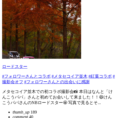
ロードスター
#フォロワーさんとコラボ
#メタセコイア並木
#紅葉コラボ
#
撮影会オフ
#フォロワーさんとの出会いに感謝
メタセコイア並木での初コラボ撮影会📸 本日はなんと「け
んこうパパ」さんと初めてお会いして来ました！！😆けん
こうパパさんのNBロードスター🤩 写真で見るとそ...
thumb_up
189
comment
40