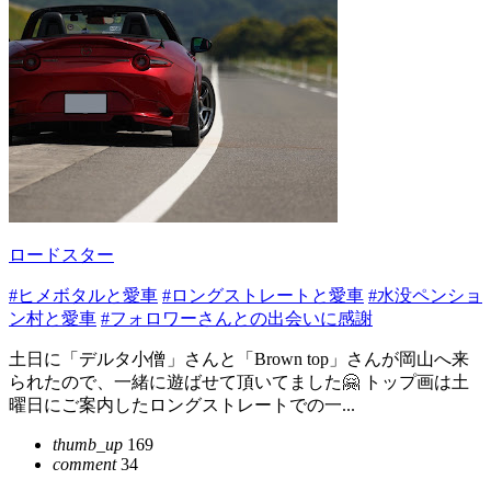
ロードスター
#ヒメボタルと愛車
#ロングストレートと愛車
#水没ペンショ
ン村と愛車
#フォロワーさんとの出会いに感謝
土日に「デルタ小僧」さんと「Brown top」さんが岡山へ来
られたので、一緒に遊ばせて頂いてました🤗 トップ画は土
曜日にご案内したロングストレートでの一...
thumb_up
169
comment
34