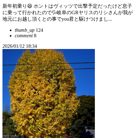
新年初乗り😆 ホントはヴィッツで出撃予定だったけど息子
に乗って行かれたので💦岐阜のGRヤリスのリシさんが我が
地元にお越し頂くとの事でyou君と駆けつけまし...
thumb_up
124
comment
8
2026/01/12 18:34