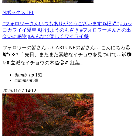
Nボックス JF1
#フォロワーさんいつもありがとうございます🙏🏻💕⤴︎
#カッ
コカワイイ愛車
#おはようのもざき
#フォロワーさんとの出
会いに感謝
#みんなで楽しくワイワイ😄
フォロワーの皆さん… CARTUNEの皆さん… こんにちわ🤗
🐈🐾🍀*゜ 先日、またまた素敵なイチョウを見つけて…🤭📷
✨❣️ 立派なイチョウの木👏😊💕 紅葉...
thumb_up
152
comment
38
2025/11/27 14:12