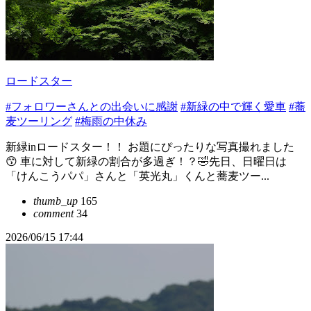
ロードスター
#フォロワーさんとの出会いに感謝
#新緑の中で輝く愛車
#蕎
麦ツーリング
#梅雨の中休み
新緑inロードスター！！ お題にぴったりな写真撮れました
😙 車に対して新緑の割合が多過ぎ！？🤣先日、日曜日は
「けんこうパパ」さんと「英光丸」くんと蕎麦ツー...
thumb_up
165
comment
34
2026/06/15 17:44