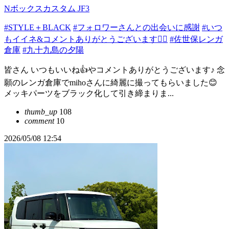
Nボックスカスタム JF3
#STYLE＋BLACK
#フォロワーさんとの出会いに感謝
#いつ
もイイネ&コメントありがとうございます🙇‍♂️
#佐世保レンガ
倉庫
#九十九島の夕陽
皆さん いつもいいね👍やコメントありがとうございます♪ 念
願のレンガ倉庫でmihoさんに綺麗に撮ってもらいました😊
メッキパーツをブラック化して引き締まりま...
thumb_up
108
comment
10
2026/05/08 12:54