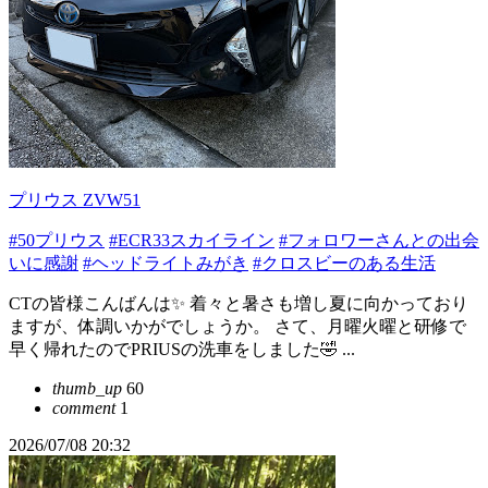
プリウス ZVW51
#50プリウス
#ECR33スカイライン
#フォロワーさんとの出会
いに感謝
#ヘッドライトみがき
#クロスビーのある生活
CTの皆様こんばんは✨ 着々と暑さも増し夏に向かっており
ますが、体調いかがでしょうか。 さて、月曜火曜と研修で
早く帰れたのでPRIUSの洗車をしました🤣 ...
thumb_up
60
comment
1
2026/07/08 20:32