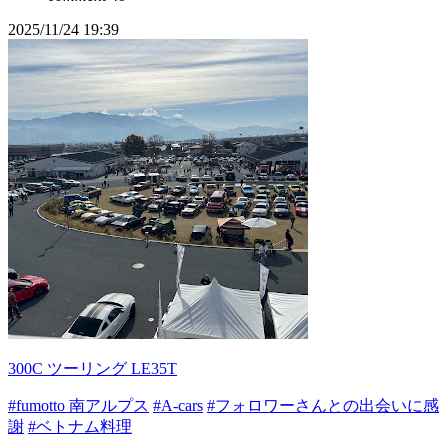
2025/11/24 19:39
300C ツーリング LE35T
#fumotto 南アルプス
#A-cars
#フォロワーさんとの出会いに感
謝
#ベトナム料理