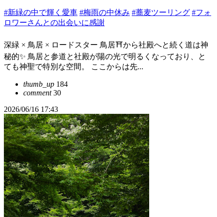
#新緑の中で輝く愛車
#梅雨の中休み
#蕎麦ツーリング
#フォ
ロワーさんとの出会いに感謝
深緑 × 鳥居 × ロードスター 鳥居⛩️から社殿へと続く道は神
秘的✨ 鳥居と参道と社殿が陽の光で明るくなっており、と
ても神聖で特別な空間。 ここからは先...
thumb_up
184
comment
30
2026/06/16 17:43