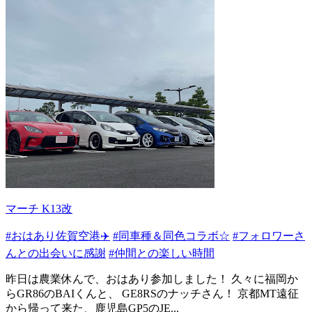
マーチ K13改
#おはあり佐賀空港✈️
#同車種＆同色コラボ☆
#フォロワーさ
んとの出会いに感謝
#仲間との楽しい時間
昨日は農業休んで、おはあり参加しました！ 久々に福岡か
らGR86のBAIくんと、 GE8RSのナッチさん！ 京都MT遠征
から帰って来た、鹿児島GP5のJE...