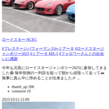
ロードスター NCEC
#プレステージパフォーマンスbyミアータ
#ロードスタージ
ャンボリー2025
#ミアータ MX-5
#フォロワーさんとの出会
いに感謝
今年も元気にロードスタージャンボリー2025に参加してきま
した😁 毎年恒例の一列目を狙って朝から頑張って走って🚗
無事に真ん中に停めることが出来ました🎉 ...
thumb_up
298
comment
10
2025/10/12 21:09