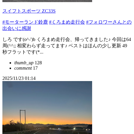
スイフトスポーツ ZC33S
#モーターランド鈴鹿
#くろまめ走行会
#フォロワーさんとの
出会いに感謝
しろ です(o^-')b くろまめ走行会、帰ってきました♪ 今回は64
周(^^;; 相変わらず走ってます♪ ベストはほんの少し更新 49
秒フラットです(*...
thumb_up
128
comment
17
2025/11/23 01:14