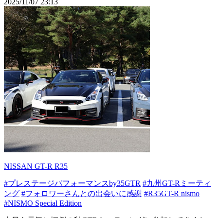
2025/11/07 23:13
NISSAN GT-R R35
#プレステージパフォーマンスby35GTR
#九州GT-Rミーティ
ング
#フォロワーさんとの出会いに感謝
#R35GT-R nismo
#NISMO Special Edition