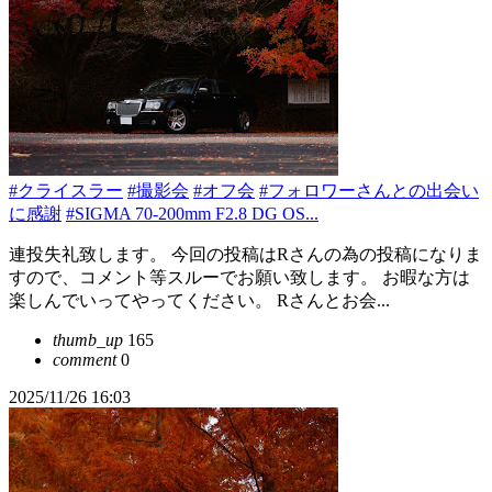
#クライスラー
#撮影会
#オフ会
#フォロワーさんとの出会い
に感謝
#SIGMA 70-200mm F2.8 DG OS...
連投失礼致します。 今回の投稿はRさんの為の投稿になりま
すので、コメント等スルーでお願い致します。 お暇な方は
楽しんでいってやってください。 Rさんとお会...
thumb_up
165
comment
0
2025/11/26 16:03