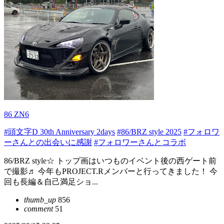
86 ZN6
#頭文字D 30th Anniversary 2days
#86/BRZ style 2025
#フォロワ
ーさんとの出会いに感謝
#フォロワーさんとコラボ
86/BRZ style☆ トップ画はいつものイベント後の西ゲート前
で撮影♬ 今年もPROJECT.Rメンバーと行ってきました！ 今
回も長編＆自己満足ショ...
thumb_up
856
comment
51