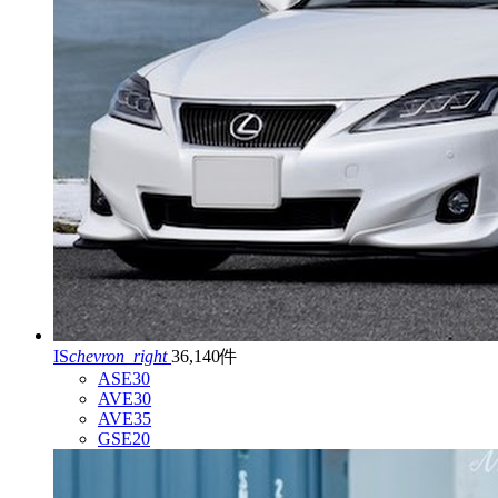
IS
chevron_right
36,140件
ASE30
AVE30
AVE35
GSE20