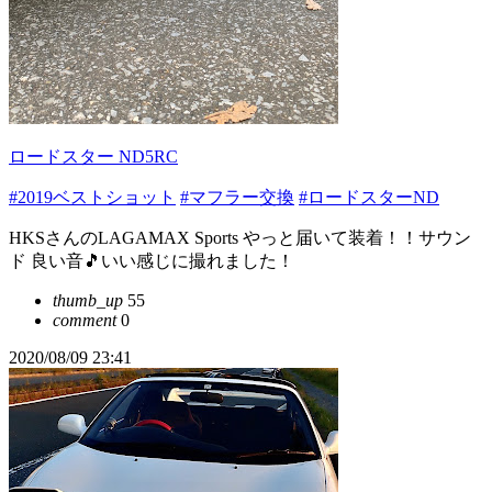
ロードスター ND5RC
#2019ベストショット
#マフラー交換
#ロードスターND
HKSさんのLAGAMAX Sports やっと届いて装着！！サウン
ド 良い音🎵いい感じに撮れました！
thumb_up
55
comment
0
2020/08/09 23:41