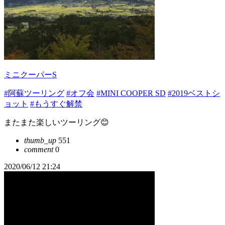
ミニクーパーS
#阿蘇ツーリング
#オフ会
#MINI COOPER SD
#2019ベストシ
ョット
#もうすぐ解禁
またまた楽しいツーリング😊
thumb_up
551
comment
0
2020/06/12 21:24