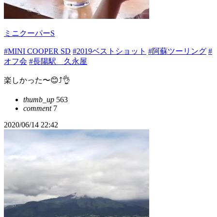
ミニクーパーS
#MINI COOPER SD
#2019ベストショット
#阿蘇ツーリング
#
オフ会
#長陽駅 久永屋
楽しかった〜😊⤴️👌
thumb_up
563
comment
7
2020/06/14 22:42