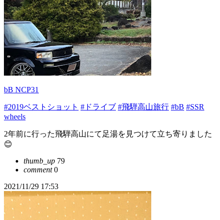
bB NCP31
#2019ベストショット
#ドライブ
#飛騨高山旅行
#bB
#SSR
wheels
2年前に行った飛騨高山にて足湯を見つけて立ち寄りました
😊
thumb_up
79
comment
0
2021/11/29 17:53