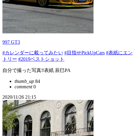
997 GT3
#カレンダーに載ってみたい
#目指せPickUpCars
#表紙にエン
トリー
#2019ベストショット
自分で撮った写真‼️表紙 辰巳PA
thumb_up
84
comment
0
2020/11/26 21:15