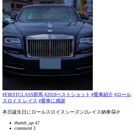
#FIRSTCLASS群馬
#2019ベストショット
#愛車紹介
#ロール
スロイス レイス
#愛車に感謝
本日誕生日にロールスロイスシーズン2レイス納車🤤🎉
thumb_up
47
comment
3