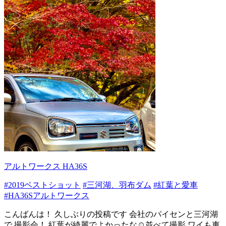
アルトワークス HA36S
#2019ベストショット
#三河湖、羽布ダム
#紅葉と愛車
#HA36Sアルトワークス
こんばんは！ 久しぶりの投稿です 会社のパイセンと三河湖
で 撮影会！ 紅葉が綺麗でよかったな☺️並べて撮影 ワイも車