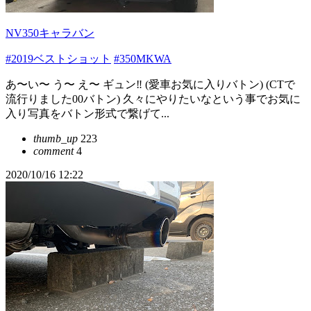
NV350キャラバン
#2019ベストショット
#350MKWA
あ〜い〜 う〜 え〜 ギュン‼️ (愛車お気に入りバトン) (CTで
流行りました00バトン) 久々にやりたいなという事でお気に
入り写真をバトン形式で繋げて...
thumb_up
223
comment
4
2020/10/16 12:22