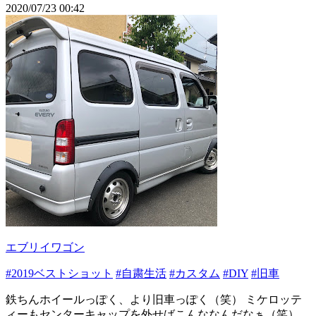
2020/07/23 00:42
エブリイワゴン
#2019ベストショット
#自粛生活
#カスタム
#DIY
#旧車
鉄ちんホイールっぽく、より旧車っぽく（笑） ミケロッテ
ィーもセンターキャップを外せばこんななんだなぁ（笑）