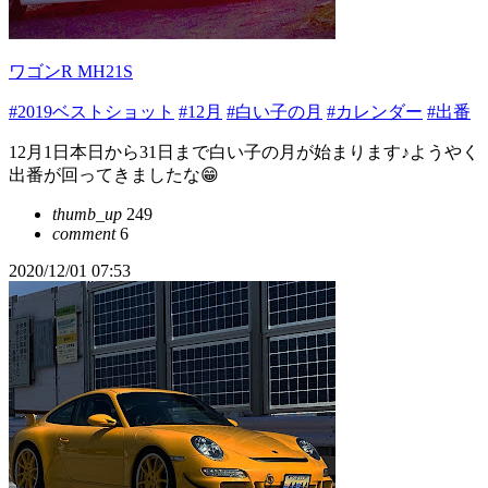
ワゴンR MH21S
#2019ベストショット
#12月
#白い子の月
#カレンダー
#出番
12月1日本日から31日まで白い子の月が始まります♪ようやく
出番が回ってきましたな😁
thumb_up
249
comment
6
2020/12/01 07:53