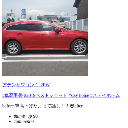
アテンザワゴン GJ2FW
#車高調整
#2019ベストショット
#stay home
#ステイホーム
before 車高下げたよって話し！！😳after
thumb_up
90
comment
0