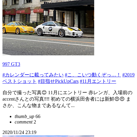
997 GT3
#カレンダーに載ってみたい
#こ、こいつ動くぞっ…！
#2019
ベストショット
#目指せPickUpCars
#11月エントリー
自分で撮った写真😊 11月にエントリー 赤レンガ、入場前の
accentさんとの写真‼️‼️ 初めての横浜田舎者には新鮮😍😍 ま
さか、こんな物まであるなんて...
thumb_up
66
comment
2
2020/11/24 23:19