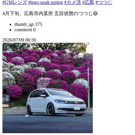
#GMレンズ
#ingo noak tuning
#カメ活
#広島
#つつじ
4月下旬、広島市内某所 五目状態のつつじ😄
thumb_up
375
comment
0
2026/07/09 06:30