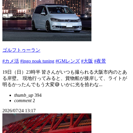
ゴルフトゥーラン
#カメ活
#ingo noak tuning
#GMレンズ
#大阪
#夜景
19日（日）23時半 皆さんがいつも撮られる大阪市内のとあ
る岸壁。 現地行ってみると、貨物船が接岸して、ライトが
明るかったんでもう大変😅 いかに光を拾わな...
thumb_up
394
comment
2
2026/07/24 13:17