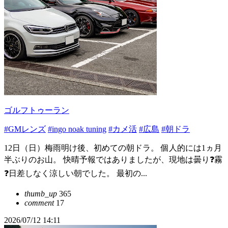
ゴルフトゥーラン
#GMレンズ
#ingo noak tuning
#カメ活
#広島
#朝ドラ
12日（日）梅雨明け後、初めての朝ドラ。 個人的には1ヵ月
半ぶりのお山。 快晴予報ではありましたが、現地は曇り❓️霧
❓️日差しなく涼しい朝でした。 最初の...
thumb_up
365
comment
17
2026/07/12 14:11