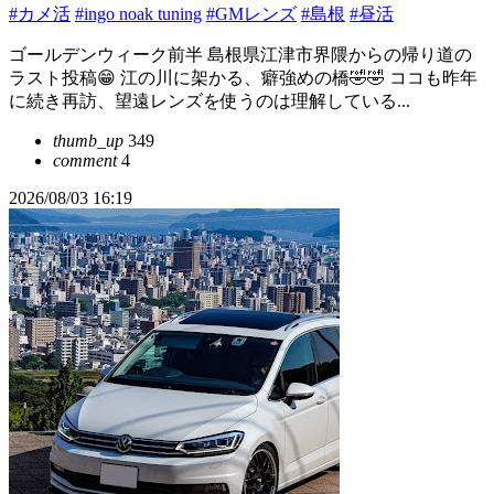
#カメ活
#ingo noak tuning
#GMレンズ
#島根
#昼活
ゴールデンウィーク前半 島根県江津市界隈からの帰り道の
ラスト投稿😁 江の川に架かる、癖強めの橋🤣🤣 ココも昨年
に続き再訪、望遠レンズを使うのは理解している...
thumb_up
349
comment
4
2026/08/03 16:19