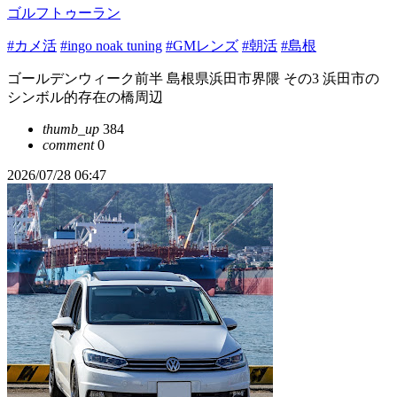
ゴルフトゥーラン
#カメ活
#ingo noak tuning
#GMレンズ
#朝活
#島根
ゴールデンウィーク前半 島根県浜田市界隈 その3 浜田市の
シンボル的存在の橋周辺
thumb_up
384
comment
0
2026/07/28 06:47