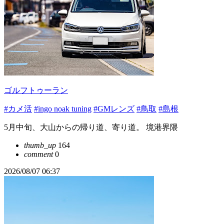
ゴルフトゥーラン
#カメ活
#ingo noak tuning
#GMレンズ
#鳥取
#島根
5月中旬、大山からの帰り道、寄り道。 境港界隈
thumb_up
164
comment
0
2026/08/07 06:37