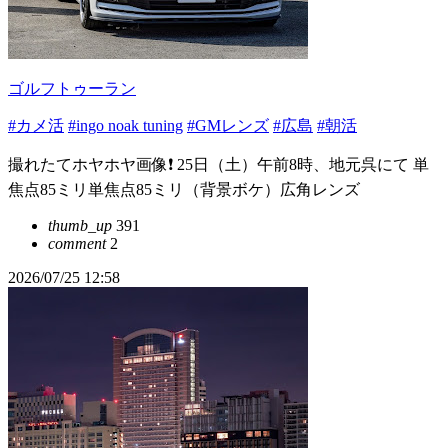
ゴルフトゥーラン
#カメ活
#ingo noak tuning
#GMレンズ
#広島
#朝活
撮れたてホヤホヤ画像❗️ 25日（土）午前8時、地元呉にて 単
焦点85ミリ単焦点85ミリ（背景ボケ）広角レンズ
thumb_up
391
comment
2
2026/07/25 12:58