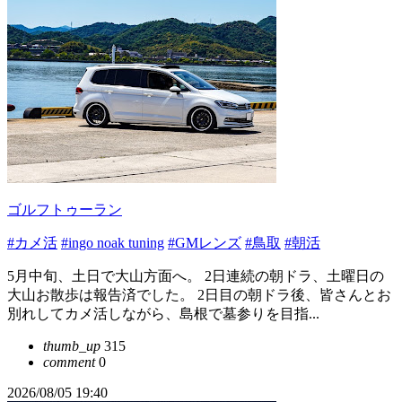
ゴルフトゥーラン
#カメ活
#ingo noak tuning
#GMレンズ
#鳥取
#朝活
5月中旬、土日で大山方面へ。 2日連続の朝ドラ、土曜日の
大山お散歩は報告済でした。 2日目の朝ドラ後、皆さんとお
別れしてカメ活しながら、島根で墓参りを目指...
thumb_up
315
comment
0
2026/08/05 19:40