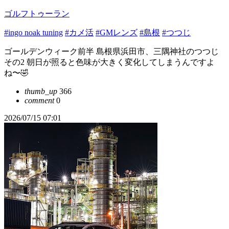
ゴルフトゥーラン
#ingo noak tuning
#カメ活
#GMレンズ
#島根
#つつじ
ゴールデンウィーク前半 島根県浜田市、三隅神社のつつじ
その2 朝日が照ると色味が大きく変化してしまうんですよ
ね〜🤣
thumb_up
366
comment
0
2026/07/15 07:01