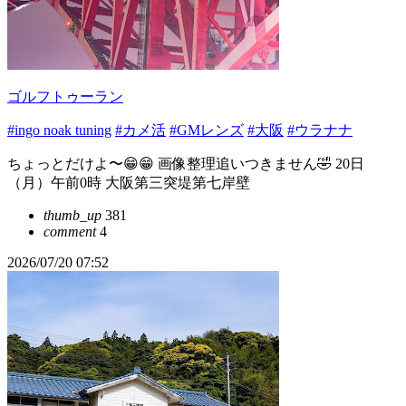
ゴルフトゥーラン
#ingo noak tuning
#カメ活
#GMレンズ
#大阪
#ウラナナ
ちょっとだけよ〜😁😁 画像整理追いつきません🤣 20日
（月）午前0時 大阪第三突堤第七岸壁
thumb_up
381
comment
4
2026/07/20 07:52