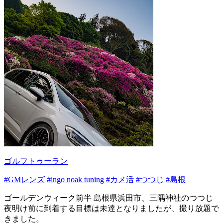
ゴルフトゥーラン
#GMレンズ
#ingo noak tuning
#カメ活
#つつじ
#島根
ゴールデンウィーク前半 島根県浜田市、三隅神社のつつじ
夜明け前に到着する目標は未達となりましたが、撮り放題で
きました。