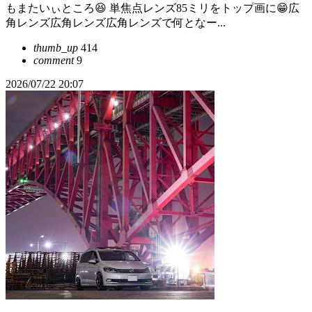
もまたいぃところ😆 単焦点レンズ85ミリをトップ画に😁広
角レンズ広角レンズ広角レンズで何となー...
thumb_up
414
comment
9
2026/07/22 20:07