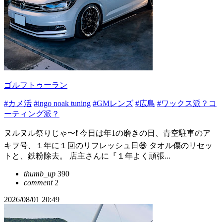
ゴルフトゥーラン
#カメ活
#ingo noak tuning
#GMレンズ
#広島
#ワックス派？コ
ーティング派？
ヌルヌル祭りじゃ〜❗️ 今日は年1の磨きの日、青空駐車のア
キヲ号、１年に１回のリフレッシュ日😄 タオル傷のリセッ
トと、鉄粉除去。 店主さんに『１年よく頑張...
thumb_up
390
comment
2
2026/08/01 20:49