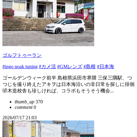
ゴルフトゥーラン
#ingo noak tuning
#カメ活
#GMレンズ
#島根
#日本海
ゴールデンウィーク前半 島根県浜田市界隈 三保三隅駅、つ
つじを撮り終えたアキヲは日本海沿いの非日常を探しに徘徊
🤣木造校舎も珍しければ、コラボもそうそう機会...
thumb_up
370
comment
0
2026/07/17 21:03