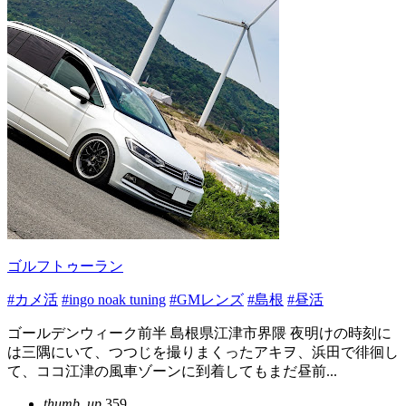
ゴルフトゥーラン
#カメ活
#ingo noak tuning
#GMレンズ
#島根
#昼活
ゴールデンウィーク前半 島根県江津市界隈 夜明けの時刻に
は三隅にいて、つつじを撮りまくったアキヲ、浜田で徘徊し
て、ココ江津の風車ゾーンに到着してもまだ昼前...
thumb_up
359