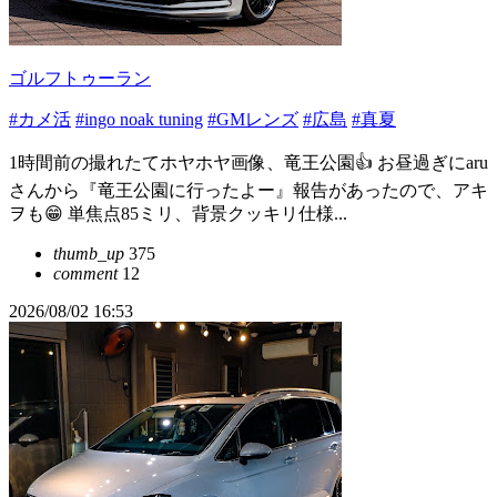
ゴルフトゥーラン
#カメ活
#ingo noak tuning
#GMレンズ
#広島
#真夏
1時間前の撮れたてホヤホヤ画像、竜王公園👍 お昼過ぎにaru
さんから『竜王公園に行ったよー』報告があったので、アキ
ヲも😁 単焦点85ミリ、背景クッキリ仕様...
thumb_up
375
comment
12
2026/08/02 16:53