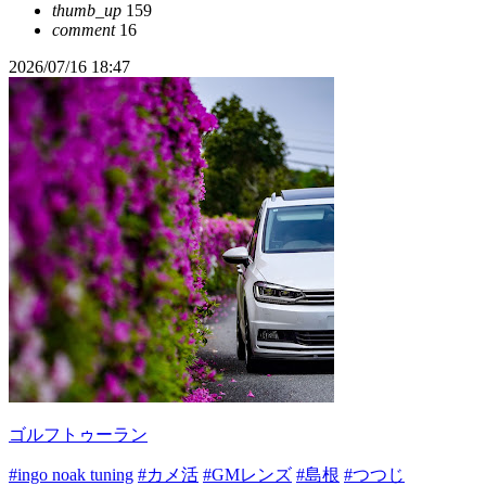
thumb_up
159
comment
16
2026/07/16 18:47
ゴルフトゥーラン
#ingo noak tuning
#カメ活
#GMレンズ
#島根
#つつじ