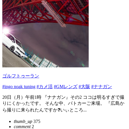
ゴルフトゥーラン
#ingo noak tuning
#カメ活
#GMレンズ
#大阪
#ナナガン
20日（月）午前1時 『ナナガン』その2 ココは明るすぎで撮
りにくかったです。 そんな中、パトカーご来場。 『広島か
ら撮りに来られたんですか❓️いぃところ...
thumb_up
375
comment
2