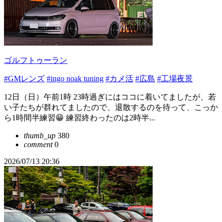
ゴルフトゥーラン
#GMレンズ
#ingo noak tuning
#カメ活
#広島
#工場夜景
12日（日）午前1時 23時過ぎにはココに着いてましたが、若
い子たちが群れてましたので、退散するのを待って、こっか
ら1時間半練習😁 練習終わったのは2時半...
thumb_up
380
comment
0
2026/07/13 20:36