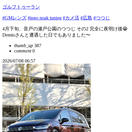
ゴルフトゥーラン
#GMレンズ
#ingo noak tuning
#カメ活
#広島
#つつじ
4月下旬、音戸の瀬戸公園のつつじ その2 完全に夜明け後😁
Demioさんと遭遇した日でもありました〜
thumb_up
387
comment
0
2026/07/08 06:57