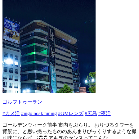
ゴルフトゥーラン
#カメ活
#ingo noak tuning
#GMレンズ
#広島
#夜活
ゴールデンウィーク前半 市内をぶらり。 おりづるタワーを
背景に、と思い撮ったもののあんまりびっくりするような撮
り味にならず…🤣🤣 アキヲのセンスってこんな...