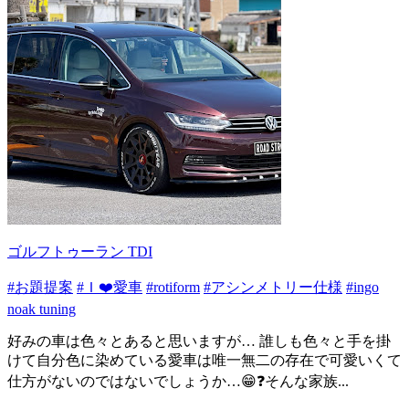
ゴルフトゥーラン TDI
#お題提案
#Ｉ❤️愛車
#rotiform
#アシンメトリー仕様
#ingo
noak tuning
好みの車は色々とあると思いますが… 誰しも色々と手を掛
けて自分色に染めている愛車は唯一無二の存在で可愛いくて
仕方がないのではないでしょうか…😁❓そんな家族...