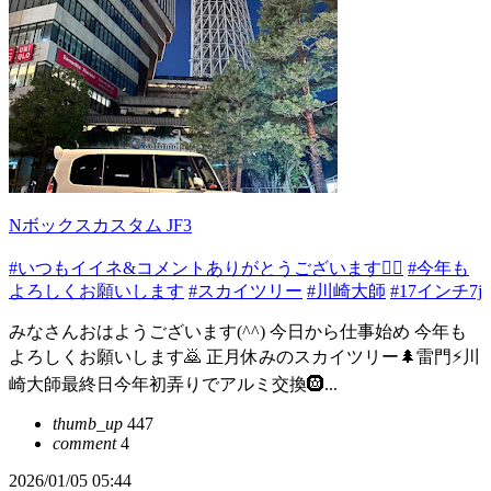
Nボックスカスタム JF3
#いつもイイネ&コメントありがとうございます🙇‍♂️
#今年も
よろしくお願いします
#スカイツリー
#川崎大師
#17インチ7j
みなさんおはようございます(^^) 今日から仕事始め 今年も
よろしくお願いします🙇 正月休みのスカイツリー🌲雷門⚡️川
崎大師最終日今年初弄りでアルミ交換🛞...
thumb_up
447
comment
4
2026/01/05 05:44