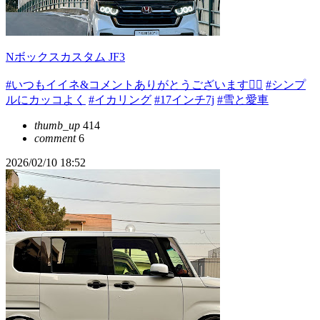
Nボックスカスタム JF3
#いつもイイネ&コメントありがとうございます🙇‍♂️
#シンプ
ルにカッコよく
#イカリング
#17インチ7j
#雪と愛車
thumb_up
414
comment
6
2026/02/10 18:52