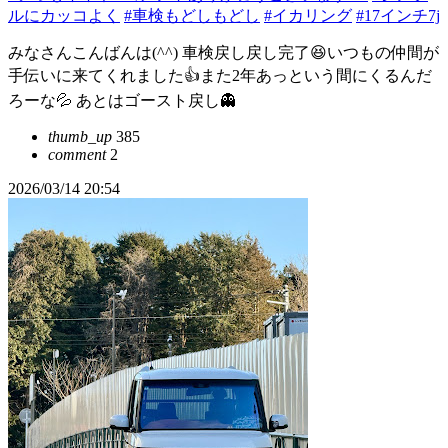
ルにカッコよく
#車検もどしもどし
#イカリング
#17インチ7j
みなさんこんばんは(^^) 車検戻し戻し完了😆いつもの仲間が
手伝いに来てくれました👍また2年あっという間にくるんだ
ろーな💦 あとはゴースト戻し👻
thumb_up
385
comment
2
2026/03/14 20:54