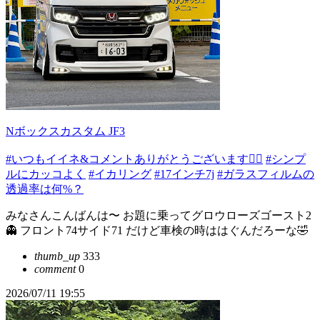
Nボックスカスタム JF3
#いつもイイネ&コメントありがとうございます🙇‍♂️
#シンプ
ルにカッコよく
#イカリング
#17インチ7j
#ガラスフィルムの
透過率は何%？
みなさんこんばんは〜 お題に乗ってグロウローズゴースト2
👻 フロント74サイド71 だけど車検の時ははぐんだろーな🤣
thumb_up
333
comment
0
2026/07/11 19:55