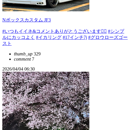
Nボックスカスタム JF3
#いつもイイネ&コメントありがとうございます🙇‍♂️
#シンプ
ルにカッコよく
#イカリング
#17インチ7j
#グロウローズゴー
スト
thumb_up
329
comment
7
2026/04/04 06:30