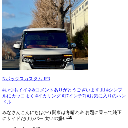
Nボックスカスタム JF3
#いつもイイネ&コメントありがとうございます🙇‍♂️
#シンプ
ルにカッコよく
#イカリング
#17インチ7j
#お気に入りのハン
ドル
みなさんこんにちは(^^) 関東は冬晴れ🌞 お題に乗って純正
にサイドだけカバー 太いの嫌い🤣