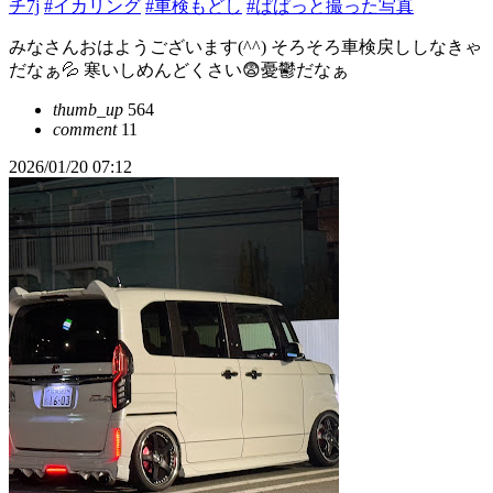
チ7j
#イカリング
#車検もどし
#ぱぱっと撮った写真
みなさんおはようございます(^^) そろそろ車検戻ししなきゃ
だなぁ💦 寒いしめんどくさい😨憂鬱だなぁ
thumb_up
564
comment
11
2026/01/20 07:12