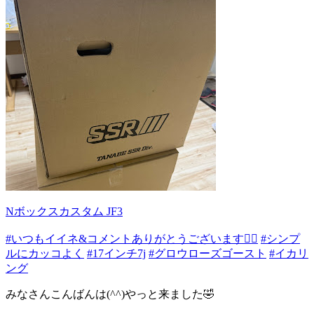
Nボックスカスタム JF3
#いつもイイネ&コメントありがとうございます🙇‍♂️
#シンプ
ルにカッコよく
#17インチ7j
#グロウローズゴースト
#イカリ
ング
みなさんこんばんは(^^)やっと来ました🤣