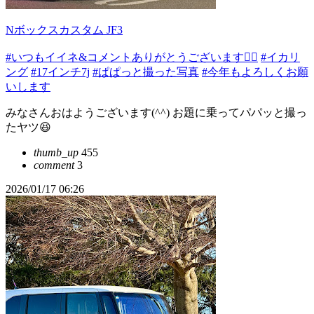
Nボックスカスタム JF3
#いつもイイネ&コメントありがとうございます🙇‍♂️
#イカリ
ング
#17インチ7j
#ぱぱっと撮った写真
#今年もよろしくお願
いします
みなさんおはようございます(^^) お題に乗ってパパッと撮っ
たヤツ😆
thumb_up
455
comment
3
2026/01/17 06:26