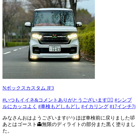
Nボックスカスタム JF3
#いつもイイネ&コメントありがとうございます🙇‍♂️
#シンプ
ルにカッコよく
#車検もどしもどし
#イカリング
#17インチ7j
みなさんおはようございます(^^) ほぼ車検前に戻りました🤣
あとはゴースト👻無限のディライトの部分また黒く塗りまし
た。