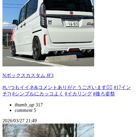
Nボックスカスタム JF3
#いつもイイネ&コメントありがとうございます🙇‍♂️
#17イン
チ7j
#シンプルにカッコよく
#イカリング
#後ろ姿祭
thumb_up
317
comment
5
2026/03/27 21:49