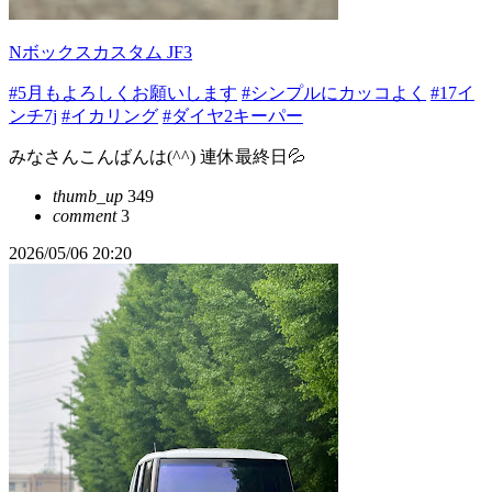
Nボックスカスタム JF3
#5月もよろしくお願いします
#シンプルにカッコよく
#17イ
ンチ7j
#イカリング
#ダイヤ2キーパー
みなさんこんばんは(^^) 連休最終日💦
thumb_up
349
comment
3
2026/05/06 20:20