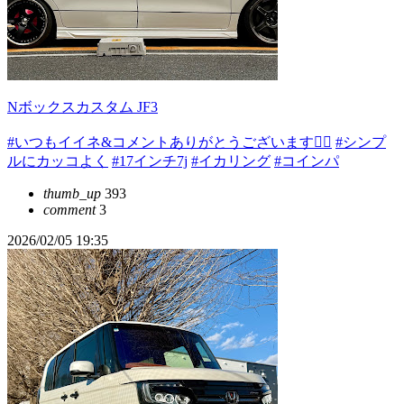
Nボックスカスタム JF3
#いつもイイネ&コメントありがとうございます🙇‍♂️
#シンプ
ルにカッコよく
#17インチ7j
#イカリング
#コインパ
thumb_up
393
comment
3
2026/02/05 19:35