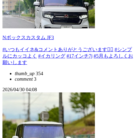
Nボックスカスタム JF3
#いつもイイネ&コメントありがとうございます🙇‍♂️
#シンプ
ルにカッコよく
#イカリング
#17インチ7j
#5月もよろしくお
願いします
thumb_up
354
comment
3
2026/04/30 04:08