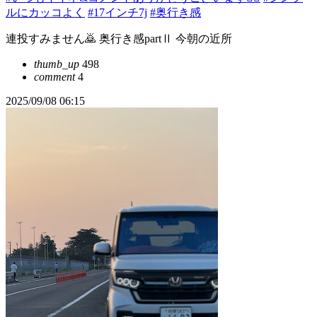
ルにカッコよく
#17インチ7j
#奥行き感
連投すみません🙇 奥行き感partⅡ 今朝の近所
thumb_up
498
comment
4
2025/09/08 06:15