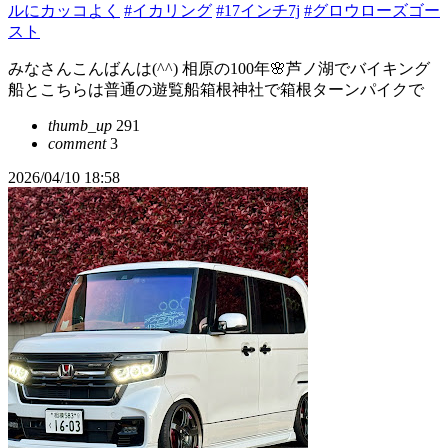
ルにカッコよく
#イカリング
#17インチ7j
#グロウローズゴー
スト
みなさんこんばんは(^^) 相原の100年🌸芦ノ湖でバイキング
船とこちらは普通の遊覧船箱根神社で箱根ターンパイクで
thumb_up
291
comment
3
2026/04/10 18:58