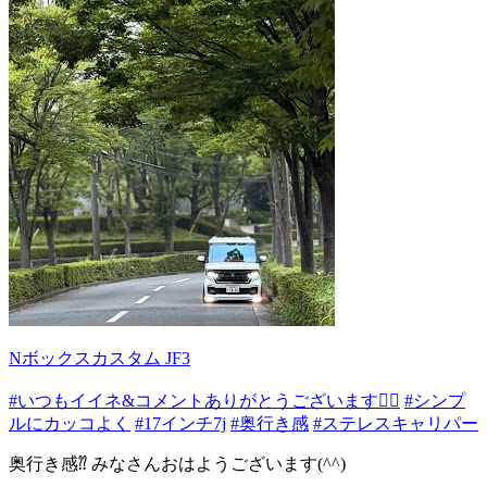
Nボックスカスタム JF3
#いつもイイネ&コメントありがとうございます🙇‍♂️
#シンプ
ルにカッコよく
#17インチ7j
#奥行き感
#ステレスキャリパー
奥行き感⁇ みなさんおはようございます(^^)