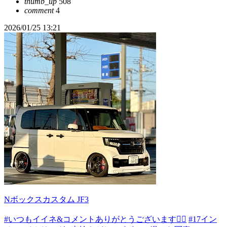
thumb_up
508
comment
4
2026/01/25 13:21
Nボックスカスタム JF3
#いつもイイネ&コメントありがとうございます🙇‍♂️
#17イン