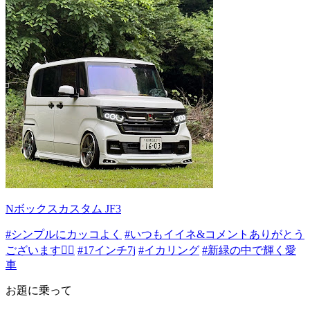
Nボックスカスタム JF3
#シンプルにカッコよく
#いつもイイネ&コメントありがとう
ございます🙇‍♂️
#17インチ7j
#イカリング
#新緑の中で輝く愛
車
お題に乗って