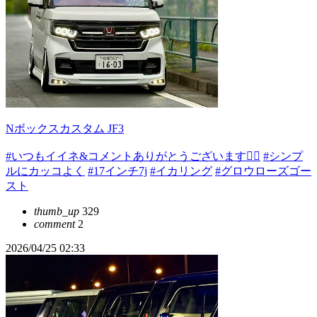
Nボックスカスタム JF3
#いつもイイネ&コメントありがとうございます🙇‍♂️
#シンプ
ルにカッコよく
#17インチ7j
#イカリング
#グロウローズゴー
スト
thumb_up
329
comment
2
2026/04/25 02:33