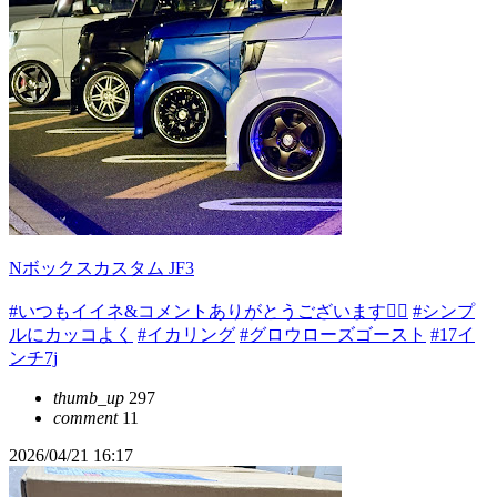
Nボックスカスタム JF3
#いつもイイネ&コメントありがとうございます🙇‍♂️
#シンプ
ルにカッコよく
#イカリング
#グロウローズゴースト
#17イ
ンチ7j
thumb_up
297
comment
11
2026/04/21 16:17