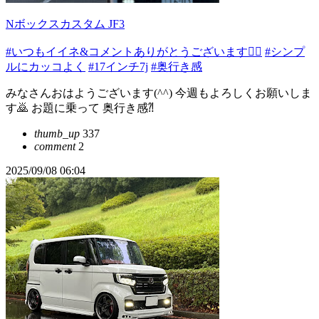
Nボックスカスタム JF3
#いつもイイネ&コメントありがとうございます🙇‍♂️
#シンプ
ルにカッコよく
#17インチ7j
#奥行き感
みなさんおはようございます(^^) 今週もよろしくお願いしま
す🙇 お題に乗って 奥行き感⁈
thumb_up
337
comment
2
2025/09/08 06:04