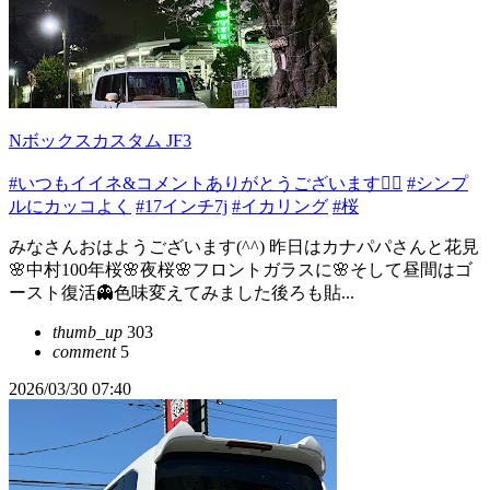
Nボックスカスタム JF3
#いつもイイネ&コメントありがとうございます🙇‍♂️
#シンプ
ルにカッコよく
#17インチ7j
#イカリング
#桜
みなさんおはようございます(^^) 昨日はカナパパさんと花見
🌸中村100年桜🌸夜桜🌸フロントガラスに🌸そして昼間はゴ
ースト復活👻色味変えてみました後ろも貼...
thumb_up
303
comment
5
2026/03/30 07:40