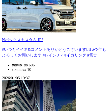
Nボックスカスタム JF3
#いつもイイネ&コメントありがとうございます🙇‍♂️
#今年も
よろしくお願いします
#17インチ7j
#イカリング
#雪☃️
thumb_up
606
comment
10
2026/01/05 19:37