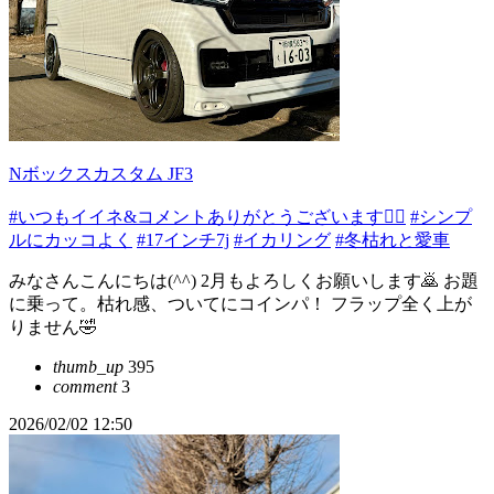
Nボックスカスタム JF3
#いつもイイネ&コメントありがとうございます🙇‍♂️
#シンプ
ルにカッコよく
#17インチ7j
#イカリング
#冬枯れと愛車
みなさんこんにちは(^^) 2月もよろしくお願いします🙇 お題
に乗って。枯れ感、ついてにコインパ！ フラップ全く上が
りません🤣
thumb_up
395
comment
3
2026/02/02 12:50