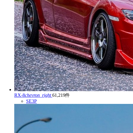
RX-8
chevron_right
61,219件
SE3P