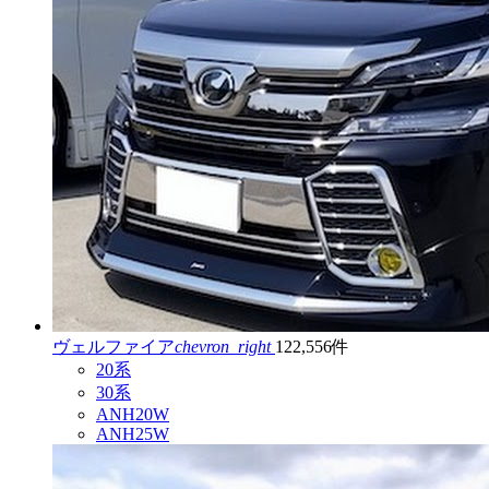
ヴェルファイア
chevron_right
122,556件
20系
30系
ANH20W
ANH25W