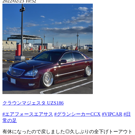
2022/02/23 10:52
クラウンマジェスタ UZS186
#エアフォースエアサス
#グランシーカーCCX
#VIPCAR
#日
常の足
有休になったので戻しました◎久しぶりの全下げトーアウト