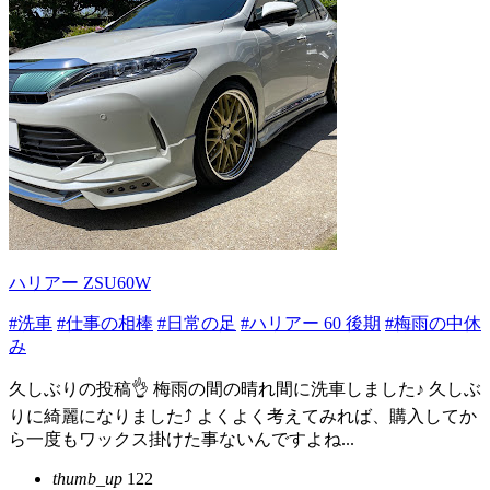
ハリアー ZSU60W
#洗車
#仕事の相棒
#日常の足
#ハリアー 60 後期
#梅雨の中休
み
久しぶりの投稿👌 梅雨の間の晴れ間に洗車しました♪ 久しぶ
りに綺麗になりました⤴️ よくよく考えてみれば、購入してか
ら一度もワックス掛けた事ないんですよね...
thumb_up
122