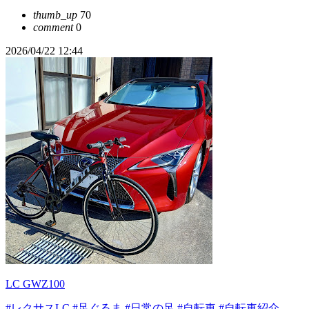
thumb_up
70
comment
0
2026/04/22 12:44
LC GWZ100
#レクサスLC
#足ぐるま
#日常の足
#自転車
#自転車紹介