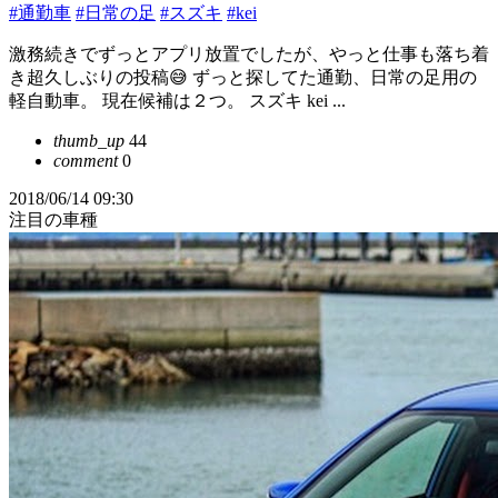
#通勤車
#日常の足
#スズキ
#kei
激務続きでずっとアプリ放置でしたが、やっと仕事も落ち着
き超久しぶりの投稿😅 ずっと探してた通勤、日常の足用の
軽自動車。 現在候補は２つ。 スズキ kei ...
thumb_up
44
comment
0
2018/06/14 09:30
注目の車種