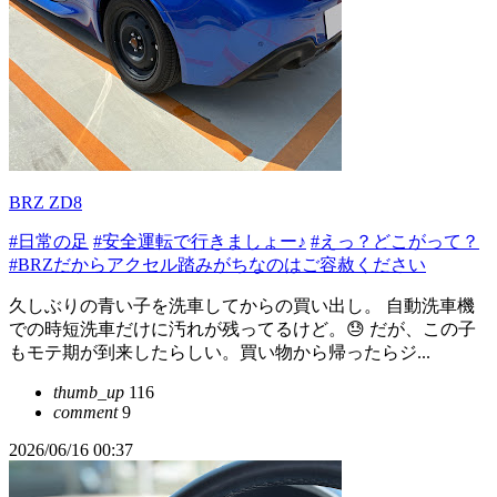
BRZ ZD8
#日常の足
#安全運転で行きましょー♪
#えっ？どこがって？
#BRZだからアクセル踏みがちなのはご容赦ください
久しぶりの青い子を洗車してからの買い出し。 自動洗車機
での時短洗車だけに汚れが残ってるけど。😓 だが、この子
もモテ期が到来したらしい。買い物から帰ったらジ...
thumb_up
116
comment
9
2026/06/16 00:37