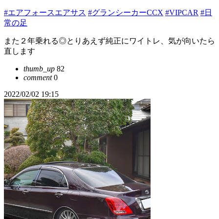
#エアフォースエアサス
#グランシーカーCCX
#VIPCAR
#日
常の足
また２年乗れる◎とりあえず純正にワイトレ、気が向いたら
直します
thumb_up
82
comment
0
2022/02/02 19:15