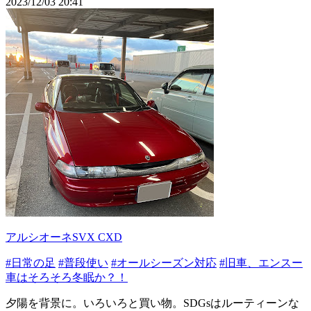
2023/12/03 20:41
アルシオーネSVX CXD
#日常の足
#普段使い
#オールシーズン対応
#旧車、エンスー
車はそろそろ冬眠か？！
夕陽を背景に。いろいろと買い物。SDGsはルーティーンな