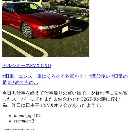
アルシオーネSVX CXD
#旧車、エンスー車はそろそろ冬眠か？！
#普段使い
#日常の
足
#せめてもの…
今日も仕事を終えて仕事帰りの買い物で、夕暮れ時に立ち寄
ったスーパーにてたまたま鉢合わせた32GT-Rの隣に佇む
🐳。昨日は日本平でSVXオフ会があったようで...
thumb_up
107
comment
2