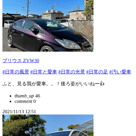
プリウス ZVW30
#日常の風景
#日常と愛車
#日常の光景
#日常の足
#汚い愛車
ふと、見る我が愛車。。！後ろ姿がいいねー👍
thumb_up
46
comment
0
2021/11/13 12:51