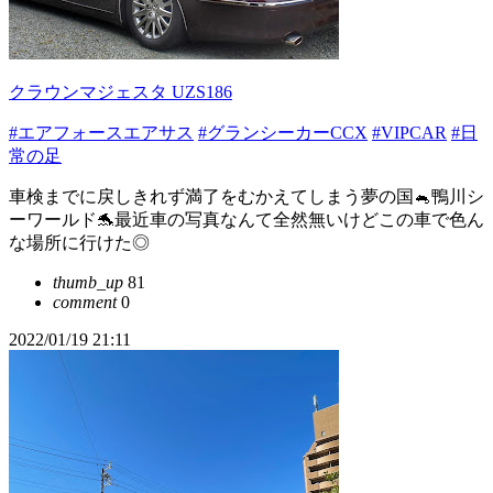
クラウンマジェスタ UZS186
#エアフォースエアサス
#グランシーカーCCX
#VIPCAR
#日
常の足
車検までに戻しきれず満了をむかえてしまう夢の国🐁鴨川シ
ーワールド🐬最近車の写真なんて全然無いけどこの車で色ん
な場所に行けた◎
thumb_up
81
comment
0
2022/01/19 21:11