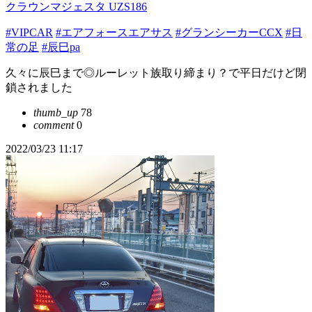
クラウンマジェスタ UZS186
#VIPCAR
#エアフォースエアサス
#グランシーカーCCX
#日
常の足
#辰巳pa
久々に辰巳まで◎ルーレット族取り締まり？で平日だけど閉
鎖されました
thumb_up
78
comment
0
2022/03/23 11:17