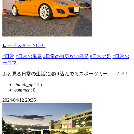
ロードスター NCEC
#日常
#日常の風景
#日常の何気ない風景
#日常の足
#日常の
一コマ
ふと見る日常の生活に溶け込んでるスポーツカー。。^_^！
thumb_up
125
comment
0
2024/04/12 20:35