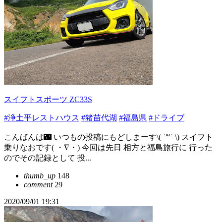
スイフトスポーツ ZC33S
#浄土平レストハウス
#猪苗代湖
#福島県
#ドライブ
こんばんは🌃 いつもの投稿にもどしまーす\( ˙꒳​˙ \) スイフト
乗りなおです( ・∇・) 今回は先日 相方と福島旅行に 行った
のでその記録として 投...
thumb_up
148
comment
29
2020/09/01 19:31