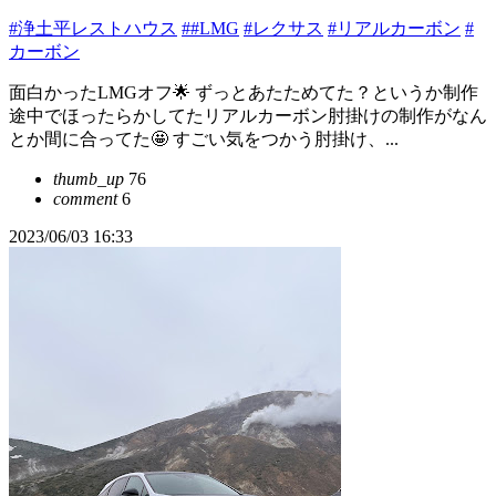
#浄土平レストハウス
##LMG
#レクサス
#リアルカーボン
#
カーボン
面白かったLMGオフ🌟 ずっとあたためてた？というか制作
途中でほったらかしてたリアルカーボン肘掛けの制作がなん
とか間に合ってた🤩 すごい気をつかう肘掛け、...
thumb_up
76
comment
6
2023/06/03 16:33