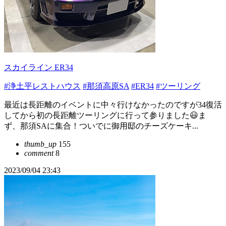
スカイライン ER34
#浄土平レストハウス
#那須高原SA
#ER34
#ツーリング
最近は長距離のイベントに中々行けなかったのですが34復活
してから初の長距離ツーリングに行って参りました😃ま
ず、那須SAに集合！ついでに御用邸のチーズケーキ...
thumb_up
155
comment
8
2023/09/04 23:43