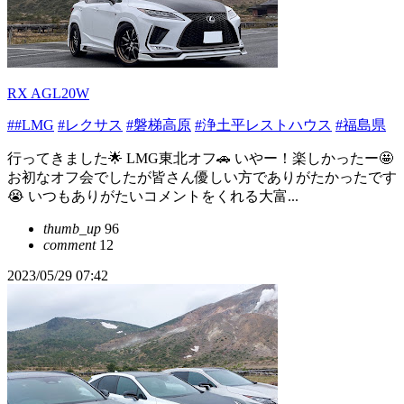
RX AGL20W
##LMG
#レクサス
#磐梯高原
#浄土平レストハウス
#福島県
行ってきました🌟 LMG東北オフ🚗 いやー！楽しかったー🤩
お初なオフ会でしたが皆さん優しい方でありがたかったです
😭 いつもありがたいコメントをくれる大富...
thumb_up
96
comment
12
2023/05/29 07:42