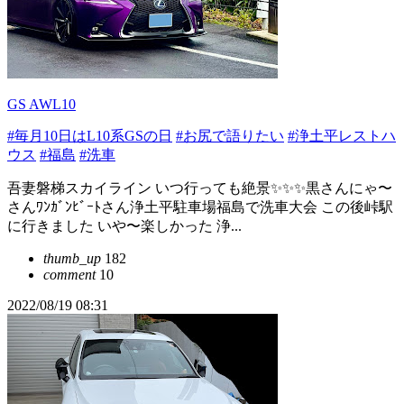
GS AWL10
#毎月10日はL10系GSの日
#お尻で語りたい
#浄土平レストハ
ウス
#福島
#洗車
吾妻磐梯スカイライン いつ行っても絶景✨✨✨黒さんにゃ〜
さんﾜﾝｶﾞﾝﾋﾞｰﾄさん浄土平駐車場福島で洗車大会 この後峠駅
に行きました いや〜楽しかった 浄...
thumb_up
182
comment
10
2022/08/19 08:31