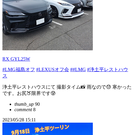
RX GYL25W
#LMG福島オフ
#LEXUSオフ会
##LMG
#浄土平レストハウ
ス
浄土平レストハウスにて 撮影タイム📸 雨なので😓 寒かった
です。お尻🍑限界です😰
thumb_up
90
comment
8
2023/05/28 15:11