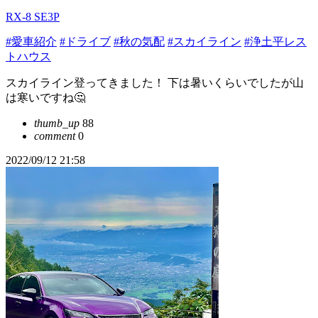
RX-8 SE3P
#愛車紹介
#ドライブ
#秋の気配
#スカイライン
#浄土平レス
トハウス
スカイライン登ってきました！ 下は暑いくらいでしたが山
は寒いですね🤔
thumb_up
88
comment
0
2022/09/12 21:58