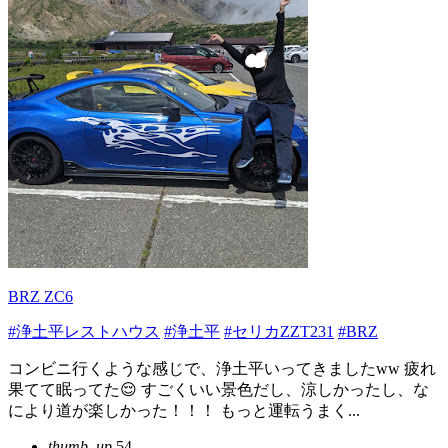
BRZ ZC6
#浄土平レストハウス
#浄土平
#セリカZZT231
#BRZ
コンビニ行くような感じで、浄土平いってきましたww 疲れ
果てて眠ってた😌 すごくいい景色だし、涼しかったし、な
により道が楽しかった！！！ もっと運転うまく...
thumb_up
54