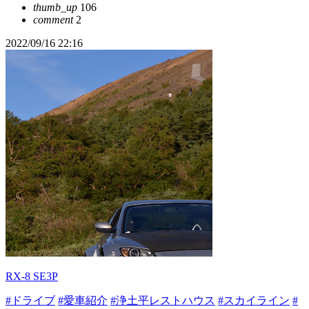
thumb_up
106
comment
2
2022/09/16 22:16
RX-8 SE3P
#ドライブ
#愛車紹介
#浄土平レストハウス
#スカイライン
#