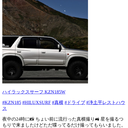
ハイラックスサーフ KZN185W
#KZN185
#HILUXSURF
#真横
#ドライブ
#浄土平レストハウ
ス
夜中の24時に📸 ちょい前に流行った真横撮り🚜 星を撮るつ
もりで来ましたけどただ喋ってるだけ撮ってもらいました。