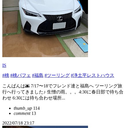
IS
#桃
#桃パフェ
#福島
#ツーリング
#浄土平レストハウス
こんばんは🌆 7/17〜18でフレンド達と福島へ ツーリング旅
行へ行ってきました♪ 生憎の雨。。。4:30に春日部で待ち合
わせ 6:30には待ち合わせ場所...
thumb_up
114
comment
13
2022/07/18 23:17