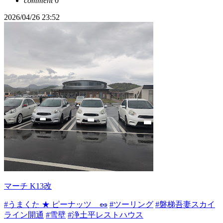
comment
0
2026/04/26 23:52
マーチ K13改
#うまくた ★ ピーナッツ 🥜
#ツーリング
#磐梯吾妻スカイ
ライン開通
#雪壁
#浄土平レストハウス