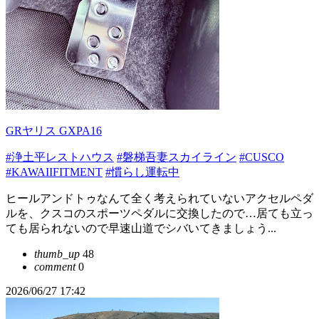
GRヤリス GXPA16
#浄土平レストハウス
#磐梯吾妻スカイライン
#CUSCO
#KAWAIIFITMENT
#慣らし運転中
ヒールアンドトゥなんて全く考えられていないアクセルペダ
ルを、クスコのスポーツペダルに交換したので…居ても立っ
ても居られないので早速山道でシバいてきましょう...
thumb_up
48
comment
0
2026/06/27 17:42