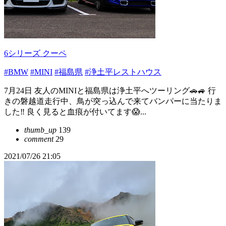
6シリーズ クーペ
#BMW
#MINI
#福島県
#浄土平レストハウス
7月24日 友人のMINIと福島県は浄土平へツーリング🚗🚙 行
きの磐越道走行中、鳥が突っ込んで来てバンパーに当たりま
した‼️ 良く見ると血痕が付いてます😱...
thumb_up
139
comment
29
2021/07/26 21:05