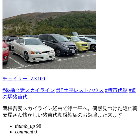
チェイサー JZX100
#磐梯吾妻スカイライン
#浄土平レストハウス
#猪苗代湖
#道
の駅猪苗代
磐梯吾妻スカイライン経由で浄土平へ。偶然見つけた隠れ蕎
麦屋さん懐かしい猪苗代湖感染症のお勉強また来ます
thumb_up
98
comment
0