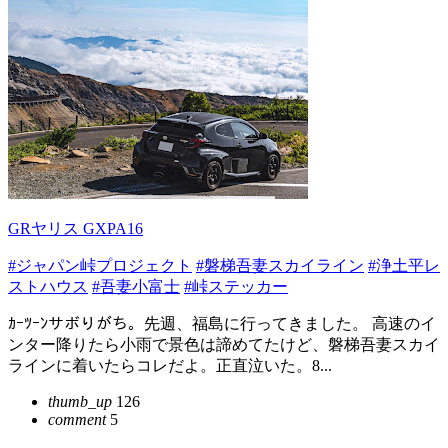
GRヤリス GXPA16
#ジャパン峠プロジェクト
#磐梯吾妻スカイライン
#浄土平レ
ストハウス
#吾妻小富士
#峠ステッカー
ｶｰﾂｰﾝサボりがち。先週、福島に行ってきました。 高速のイ
ンター降りたら小雨で景色は諦めてたけど、磐梯吾妻スカイ
ラインに着いたらコレだよ。正直泣いた。8...
thumb_up
126
comment
5