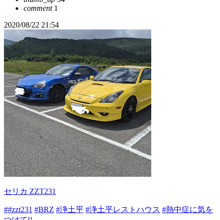
comment
1
2020/08/22 21:54
セリカ ZZT231
##zzt231
#BRZ
#浄土平
#浄土平レストハウス
#熱中症に気を
つけて!!