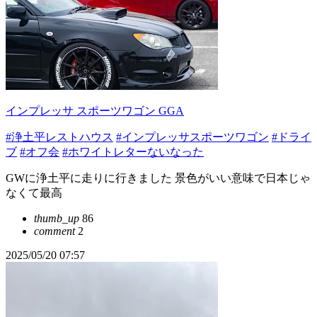
インプレッサ スポーツワゴン GGA
#浄土平レストハウス
#インプレッサスポーツワゴン
#ドライ
ブ
#オフ会
#ホワイトレターないなった
GWに浄土平に走りに行きました 景色がいい意味で日本じゃ
なくて最高
thumb_up
86
comment
2
2025/05/20 07:57