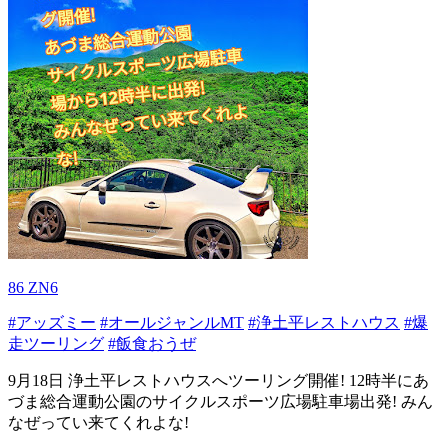
86 ZN6
#アッズミー
#オールジャンルMT
#浄土平レストハウス
#爆
走ツーリング
#飯食おうぜ
9月18日 浄土平レストハウスへツーリング開催! 12時半にあ
づま総合運動公園のサイクルスポーツ広場駐車場出発! みん
なぜってい来てくれよな!