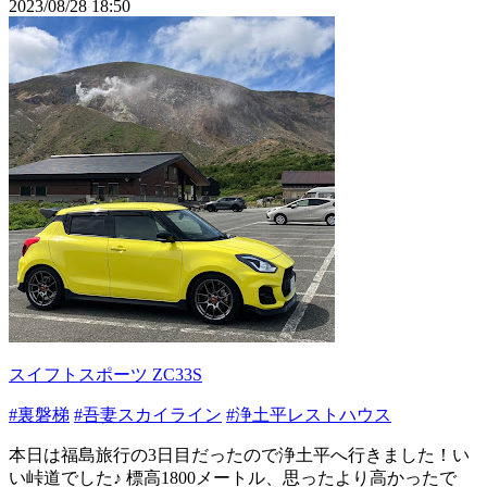
2023/08/28 18:50
スイフトスポーツ ZC33S
#裏磐梯
#吾妻スカイライン
#浄土平レストハウス
本日は福島旅行の3日目だったので浄土平へ行きました！い
い峠道でした♪ 標高1800メートル、思ったより高かったで