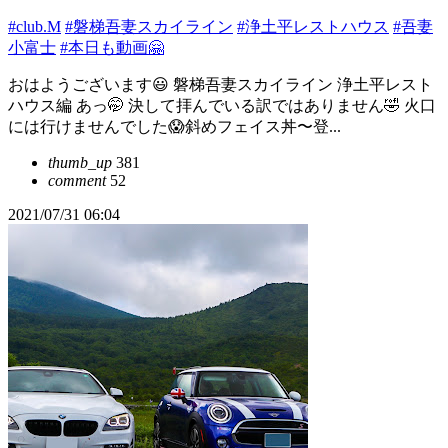
#club.M
#磐梯吾妻スカイライン
#浄土平レストハウス
#吾妻
小富士
#本日も動画🤗
おはようございます😃 磐梯吾妻スカイライン 浄土平レスト
ハウス編 あっ🤭 決して拝んでいる訳ではありません🤣 火口
には行けませんでした😱斜めフェイス丼〜登...
thumb_up
381
comment
52
2021/07/31 06:04