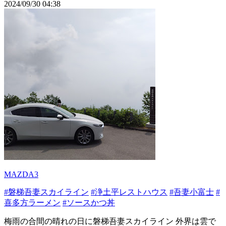
2024/09/30 04:38
MAZDA3
#磐梯吾妻スカイライン
#浄土平レストハウス
#吾妻小富士
#
喜多方ラーメン
#ソースかつ丼
梅雨の合間の晴れの日に磐梯吾妻スカイライン 外界は雲で