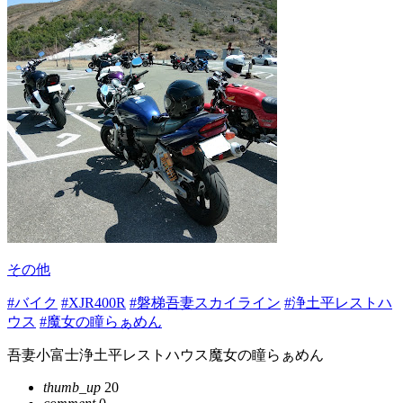
その他
#バイク
#XJR400R
#磐梯吾妻スカイライン
#浄土平レストハ
ウス
#魔女の瞳らぁめん
吾妻小富士浄土平レストハウス魔女の瞳らぁめん
thumb_up
20