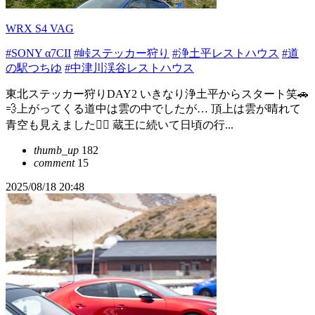
WRX S4 VAG
#SONY α7CII
#峠ステッカー狩り
#浄土平レストハウス
#道
の駅つちゆ
#中津川渓谷レストハウス
東北ステッカー狩りDAY2 いきなり浄土平からスタート笑🚗
💨上がってくる道中は雲の中でしたが… 頂上は雲が晴れて
青空も見えました👍🏻 蔵王に続いて日頃の行...
thumb_up
182
comment
15
2025/08/18 20:48