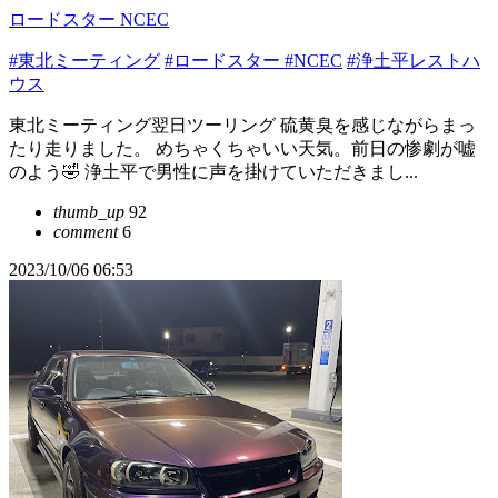
ロードスター NCEC
#東北ミーティング
#ロードスター
#NCEC
#浄土平レストハ
ウス
東北ミーティング翌日ツーリング 硫黄臭を感じながらまっ
たり走りました。 めちゃくちゃいい天気。前日の惨劇が嘘
のよう🤣 浄土平で男性に声を掛けていただきまし...
thumb_up
92
comment
6
2023/10/06 06:53