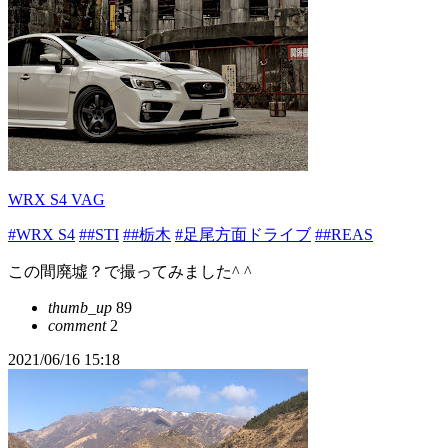
WRX S4 VAG
#WRX S4
##STI
##栃木
#足尾方面ドライブ
##REAS
この間廃墟？で撮ってみました^ ^
thumb_up
89
comment
2
2021/06/16 15:18