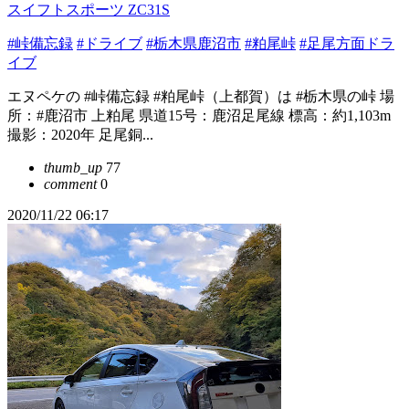
スイフトスポーツ ZC31S
#峠備忘録
#ドライブ
#栃木県鹿沼市
#粕尾峠
#足尾方面ドラ
イブ
エヌペケの #峠備忘録 #粕尾峠（上都賀）は #栃木県の峠 場
所：#鹿沼市 上粕尾 県道15号：鹿沼足尾線 標高：約1,103m
撮影：2020年 足尾銅...
thumb_up
77
comment
0
2020/11/22 06:17