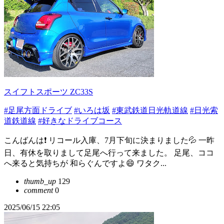
スイフトスポーツ ZC33S
#足尾方面ドライブ
#いろは坂
#東武鉄道日光軌道線
#日光索
道鉄道線
#好きなドライブコース
こんばんは❗ リコール入庫、7月下旬に決まりました💦 一昨
日、有休を取りまして足尾へ行って来ました。 足尾、ココ
へ来ると気持ちが 和らぐんですよ😄 ワタク...
thumb_up
129
comment
0
2025/06/15 22:05