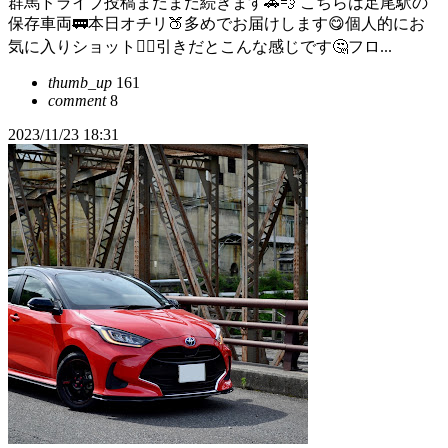
群馬ドライブ投稿まだまだ続きます🚗💨 こちらは足尾駅の
保存車両🚃本日オチリ🍑多めでお届けします😋個人的にお
気に入りショット👍🏻引きだとこんな感じです🤔フロ...
thumb_up
161
comment
8
2023/11/23 18:31