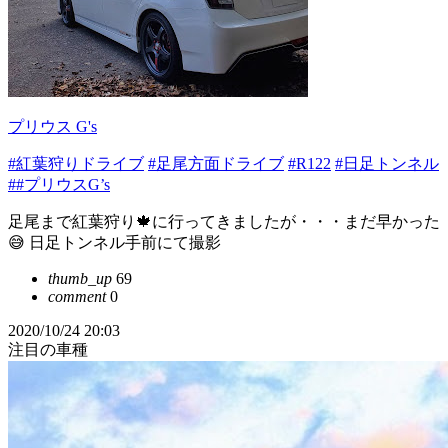
プリウス G's
#紅葉狩りドライブ
#足尾方面ドライブ
#R122
#日足トンネル
##プリウスG’s
足尾まで紅葉狩り🍁に行ってきましたが・・・まだ早かった
😅 日足トンネル手前にて撮影
thumb_up
69
comment
0
2020/10/24 20:03
注目の車種