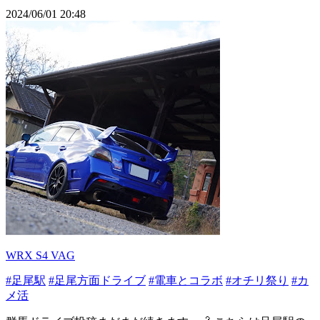
2024/06/01 20:48
WRX S4 VAG
#足尾駅
#足尾方面ドライブ
#電車とコラボ
#オチリ祭り
#カ
メ活