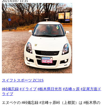
2021/03/07 11:35
スイフトスポーツ ZC31S
#峠備忘録
#ドライブ
#栃木県日光市
#古峰ヶ原
#足尾方面ド
ライブ
エヌペケの #峠備忘録 #古峰ヶ原峠（上都賀）は #栃木県の