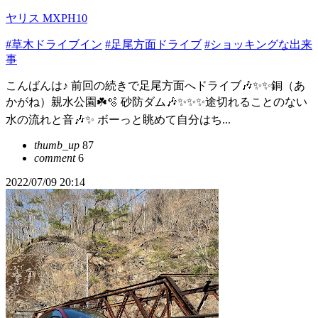
ヤリス MXPH10
#草木ドライブイン
#足尾方面ドライブ
#ショッキングな出来
事
こんばんは♪ 前回の続きで足尾方面へドライブ🎶✨✨銅（あ
かがね）親水公園☘️🫧 砂防ダム🎶✨✨✨途切れることのない
水の流れと音🎶✨ ボーっと眺めて自分はち...
thumb_up
87
comment
6
2022/07/09 20:14