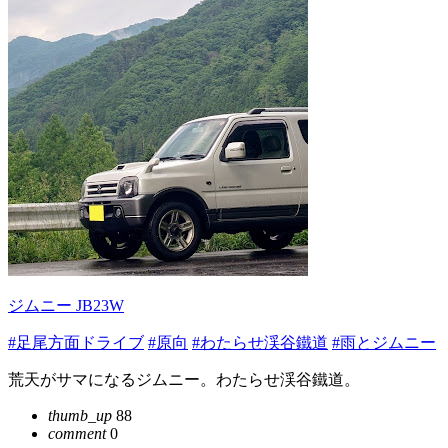
ジムニー JB23W
#足尾方面ドライブ
#原向
#わたらせ渓谷鐵道
#雨とジムニー
荒天がサマになるジムニー。わたらせ渓谷鐵道。
thumb_up
88
comment
0