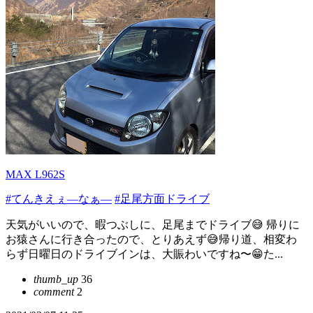
MAX L962S
#てんきえぇ—なぁ—
#足尾方面ドライブ
天気がいいので、暇つぶしに、足尾までドライブ😅 帰りに
お猿さんに行き合ったので、とりあえず😅帰り道、相変わ
らず日曜日のドライブインは、大賑わいですね〜😁た...
thumb_up
36
comment
2