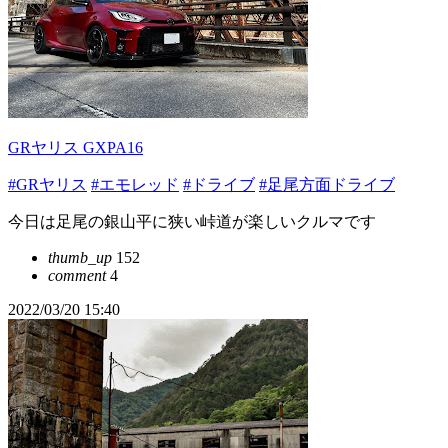
GRヤリス GXPA16
#GRヤリス
#エモレッド
#ドライブ
#足尾方面ドライブ
今日は足尾の銀山平に狭い峠道が楽しいクルマです
thumb_up
152
comment
4
2022/03/20 15:40