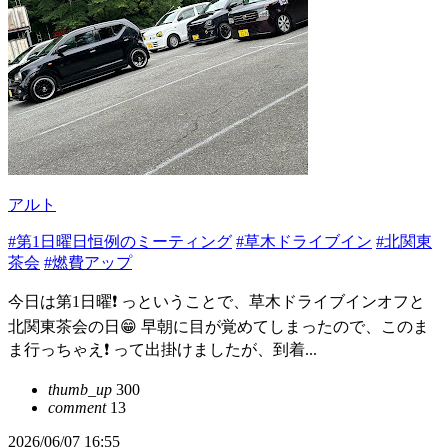
アルト
#第1日曜日恒例のミーティング
#草木ドライブイン
#北関東
茶会
#燃費アップ
今日は第1日曜❗️ っということで、草木ドライブインオフと
北関東茶会の日😁 早朝に目が覚めてしまったので、このま
ま行っちゃえ❗️ って出掛けましたが、到着...
thumb_up
300
comment
13
2026/06/07 16:55