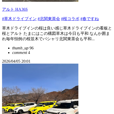
アルト HA36S
#草木ドライブイン
#北関東茶会
#桜コラボ
#春ですね
草木ドライブインの桜は良い感じ草木ドライブインの看板と
桜とアルト たまにはこの構図草木は今日も平和 なんか囲ま
れ毎年恒例の桜並木でパシャリ北関東茶会も平和...
thumb_up
96
comment
4
2026/04/05 20:01