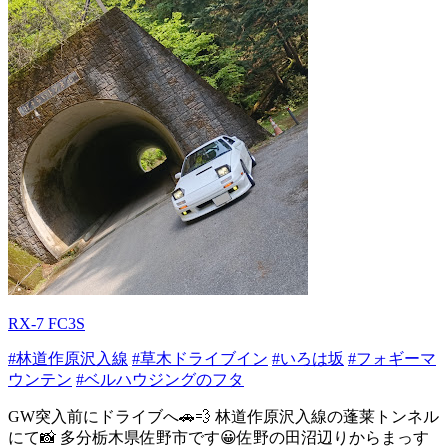
RX-7 FC3S
#林道作原沢入線
#草木ドライブイン
#いろは坂
#フォギーマ
ウンテン
#ベルハウジングのフタ
GW突入前にドライブへ🚗💨 林道作原沢入線の蓬莱トンネル
にて📸 多分栃木県佐野市です😀佐野の田沼辺りからまっす