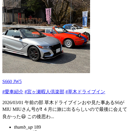
S660 JW5
#愛車紹介
#宮ヶ瀬暇人倶楽部
#草木ドライブイン
2026/03/01 午前の部 草木ドライブインおや見た事あるS6が
MIU MIUさん号が❗️ ４月に旅に出るらしいので最後に会えて
良かった😃 この後思わ...
thumb_up
189