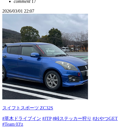
comment
17
2026/03/01 22:07
スイフトスポーツ ZC32S
#草木ドライブイン
#JTP
#峠ステッカー狩り
#おやつGET
#Team 03'z