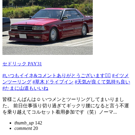
セドリック PAY31
#いつもイイネ&コメントありがとうございます🙇‍♂️
#イツメ
ンツーリング
#草木ドライブイン
#天気が良くて気持ち良い
#たまに山道もいいね
皆様こんばんは☺️ いつメンとツーリングしてまいりまし
た。 前日仕事張り切り過ぎてギックリ腰になると言う不運
を乗り越えてコルセット着用参加です（笑）ノーマ...
thumb_up
142
comment
20