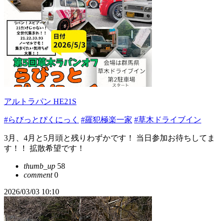
アルトラパン HE21S
#らびっとぴくにっく
#羅犯極楽一家
#草木ドライブイン
3月、4月と5月頭と残りわずかです！ 当日参加お待ちしてま
す！！ 拡散希望です！
thumb_up
58
comment
0
2026/03/03 10:10