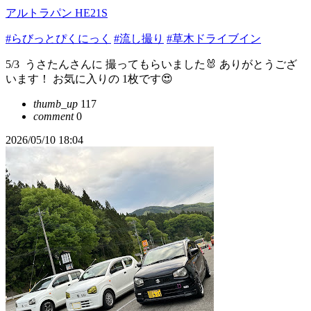
アルトラパン HE21S
#らびっとぴくにっく
#流し撮り
#草木ドライブイン
5/3 ⁡ ⁡うさたんさんに 撮ってもらいました🐰⁡ ⁡ありがとうござ
います！⁡ ⁡お気に入りの 1枚です😍⁡
thumb_up
117
comment
0
2026/05/10 18:04