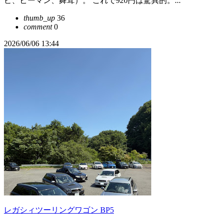
ビ、ピーマン、舞茸）。 これで920円は驚異的。...
thumb_up
36
comment
0
2026/06/06 13:44
レガシィツーリングワゴン BP5