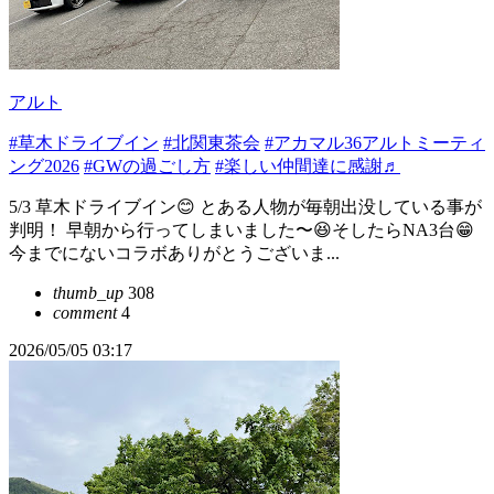
アルト
#草木ドライブイン
#北関東茶会
#アカマル36アルトミーティ
ング2026
#GWの過ごし方
#楽しい仲間達に感謝♬
5/3 草木ドライブイン😊 とある人物が毎朝出没している事が
判明！ 早朝から行ってしまいました〜😆そしたらNA3台😁
今までにないコラボありがとうございま...
thumb_up
308
comment
4
2026/05/05 03:17