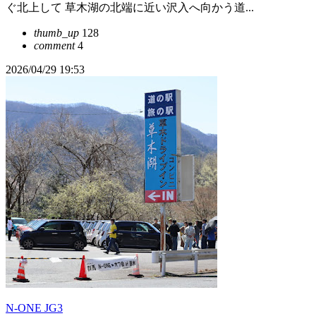
ぐ北上して 草木湖の北端に近い沢入へ向かう道...
thumb_up
128
comment
4
2026/04/29 19:53
N-ONE JG3