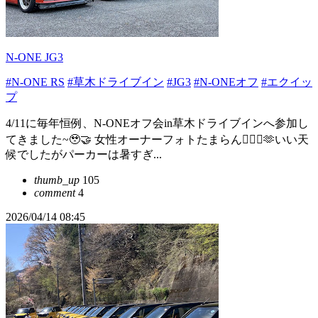
N-ONE JG3
#N-ONE RS
#草木ドライブイン
#JG3
#N-ONEオフ
#エクイッ
プ
4/11に毎年恒例、N-ONEオフ会in草木ドライブインへ参加し
てきました~🥹🤝 女性オーナーフォトたまらん👩‍❤️‍👩🫶いい天
候でしたがパーカーは暑すぎ...
thumb_up
105
comment
4
2026/04/14 08:45