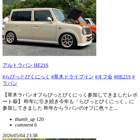
アルトラパン HE21S
#らびっとぴくにっく
#草木ドライブイン
#オフ会
#HE21S
#
ラパン
【草木ラパンオフらびっとぴくにっく参加してきましたレポ
ート😆】 昨年に引き続き今年も「らびっとぴくにっく」に
参加してきました 昨年からラパンのオフに色々と...
thumb_up
120
comment
6
2026/05/04 23:38