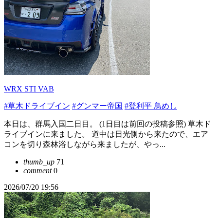
WRX STI VAB
#草木ドライブイン
#グンマー帝国
#登利平 鳥めし
本日は、群馬入国二日目。 (1日目は前回の投稿参照) 草木ド
ライブインに来ました。 道中は日光側から来たので、エア
コンを切り森林浴しながら来ましたが、やっ...
thumb_up
71
comment
0
2026/07/20 19:56