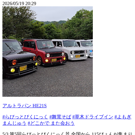
2026/05/19 20:29
アルトラパン HE21S
#らびっとぴくにっく
#舞茸そば
#草木ドライブイン
#よもぎ
まんじゅう
#どこかで また会おう
5/3 第5回⁡らびっとぴくにっく🐰 ⁡全国から 115ぴょんが集まり