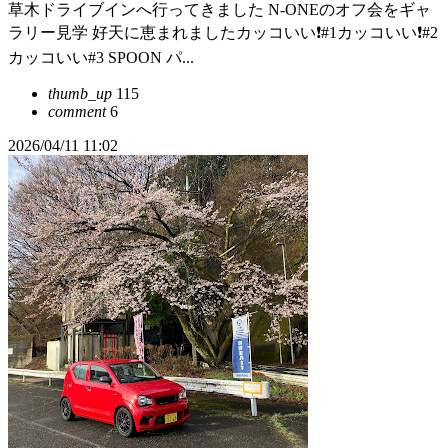
草木ドライブインへ行ってきました N-ONEのオフ会をギャ
ラリー見学 好天に恵まれましたカッコいい❗️#1カッコいい❗️#2
カッコいい#3 SPOON パ...
thumb_up
115
comment
6
2026/04/11 11:02