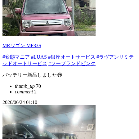
MRワゴン MF33S
#変態マニア
#LUAS
#銀座オートサービス
#ラヴアンリミテ
ッドオートサービス
#ソープランドピンク
バッテリー新品しました😎
thumb_up
70
comment
2
2026/06/24 01:10