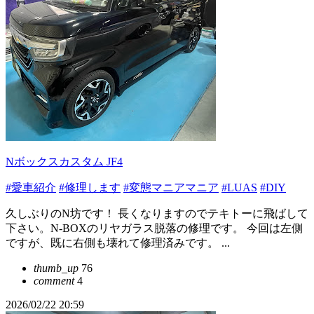
Nボックスカスタム JF4
#愛車紹介
#修理します
#変態マニアマニア
#LUAS
#DIY
久しぶりのN坊です！ 長くなりますのでテキトーに飛ばして
下さい。N-BOXのリヤガラス脱落の修理です。 今回は左側
ですが、既に右側も壊れて修理済みです。 ...
thumb_up
76
comment
4
2026/02/22 20:59