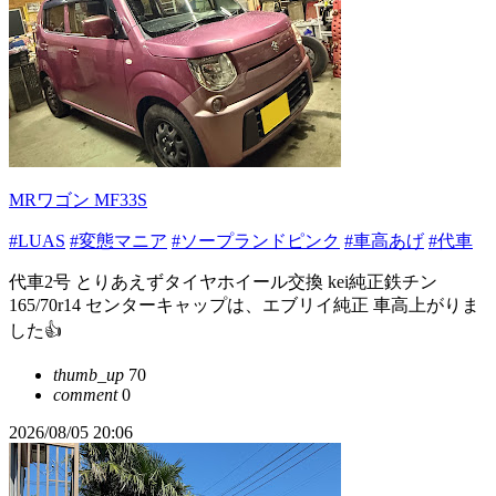
MRワゴン MF33S
#LUAS
#変態マニア
#ソープランドピンク
#車高あげ
#代車
代車2号 とりあえずタイヤホイール交換 kei純正鉄チン
165/70r14 センターキャップは、エブリイ純正 車高上がりま
した👍
thumb_up
70
comment
0
2026/08/05 20:06