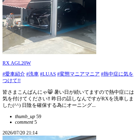
RX AGL20W
#愛車紹介
#洗車
#LUAS
#変態マニアマニア
#熱中症に気を
つけて!!
皆さまこんばんにゃ😸 暑い日が続いてますので熱中症には
気を付けてください‼︎ 昨日の話しなんですがRXを洗車しま
した(^^) 日陰を確保する為にオーニング...
thumb_up
59
comment
5
2026/07/20 21:14