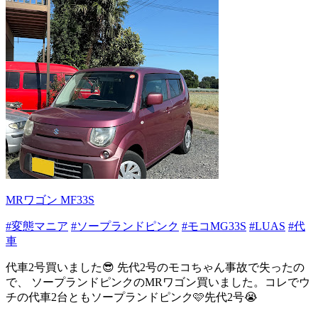
MRワゴン MF33S
#変態マニア
#ソープランドピンク
#モコMG33S
#LUAS
#代
車
代車2号買いました😎 先代2号のモコちゃん事故で失ったの
で、 ソープランドピンクのMRワゴン買いました。コレでウ
チの代車2台ともソープランドピンク🩷先代2号😭