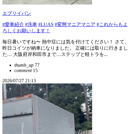
エブリイバン
#愛車紹介
#洗車
#LUAS
#変態マニアマニア
#これからもよ
ろしくお願いします！
毎日暑いですね〜 熱中症には気を付けてください！ さて、
昨日コイツが納車になりました。 正確には取りに行きまし
た… 大阪府岸和田市まで…ステップと軽トラを...
thumb_up
77
comment
15
2026/07/27 21:13