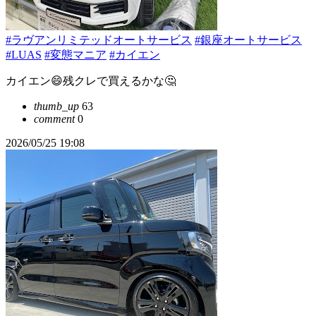
#ラヴアンリミテッドオートサービス
#銀座オートサービス
#LUAS
#変態マニア
#カイエン
カイエン😄残クレで買えるかな🤔
thumb_up
63
comment
0
2026/05/25 19:08