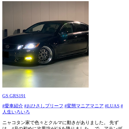
GS GRS191
#愛車紹介
#おひさしブリーフ
#変態マニアマニア
#LUAS
#
人生いろいろ
ニャコタン家で色々とクルマに動きがありました。 先ず
は、4月の初めに次男坊がGSを降りました。 で、アテンザ