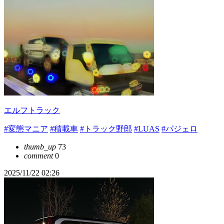
エルフトラック
#変態マニア
#積載車
#トラック野郎
#LUAS
#パジェロ
thumb_up
73
comment
0
2025/11/22 02:26