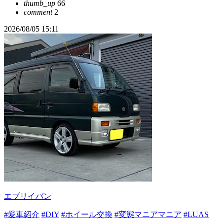
thumb_up
66
comment
2
2026/08/05 15:11
エブリイバン
#愛車紹介
#DIY
#ホイール交換
#変態マニアマニア
#LUAS