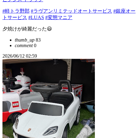
#軽トラ野郎
#ラヴアンリミテッドオートサービス
#銀座オー
トサービス
#LUAS
#変態マニア
夕焼けが綺麗だった😃
thumb_up
83
comment
0
2026/06/12 02:59