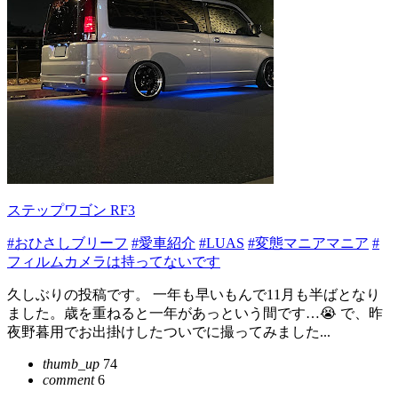
ステップワゴン RF3
#おひさしブリーフ
#愛車紹介
#LUAS
#変態マニアマニア
#
フィルムカメラは持ってないです
久しぶりの投稿です。 一年も早いもんで11月も半ばとなり
ました。歳を重ねると一年があっという間です…😭 で、昨
夜野暮用でお出掛けしたついでに撮ってみました...
thumb_up
74
comment
6