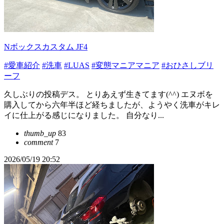
Nボックスカスタム JF4
#愛車紹介
#洗車
#LUAS
#変態マニアマニア
#おひさしブリ
ーフ
久しぶりの投稿デス。 とりあえず生きてます(^^) エヌボを
購入してから六年半ほど経ちましたが、ようやく洗車がキレ
イに仕上がる感じになりました。 自分なり...
thumb_up
83
comment
7
2026/05/19 20:52