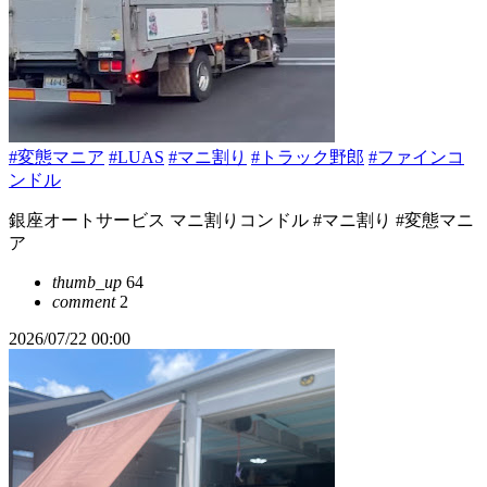
#変態マニア
#LUAS
#マニ割り
#トラック野郎
#ファインコ
ンドル
銀座オートサービス マニ割りコンドル #マニ割り #変態マニ
ア
thumb_up
64
comment
2
2026/07/22 00:00