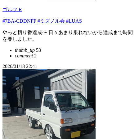
ゴルフ R
#7BA-CDDNFF
#ミズノル会
#LUAS
やっと切り番達成〜 日々あまり乗れないから達成まで時間
を要しました。
thumb_up
53
comment
2
2026/01/18 22:41