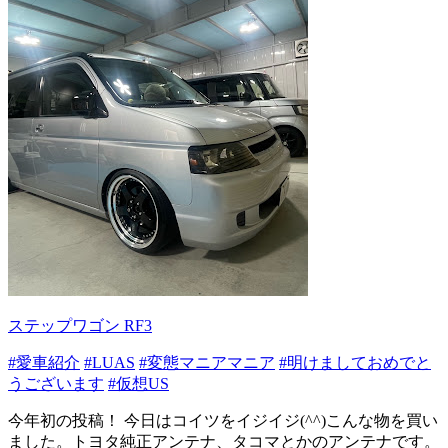
ステップワゴン RF3
#愛車紹介
#LUAS
#変態マニアマニア
#明けましておめでと
うございます
#仮想US
今年初の投稿！ 今日はコイツをイジイジ(^^)こんな物を買い
ました。トヨタ純正アンテナ、タコマとかのアンテナです。