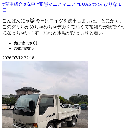
#愛車紹介
#洗車
#変態マニアマニア
#LUAS
#のんびりな１
日
こんばんにゃ😸 今日はコイツを洗車しました。 とにかく、
このグリルがめちゃめちゃデカくて汚くて複雑な形状でイヤ
になっちゃいます…汚れと水垢がびっしりと着い...
thumb_up
61
comment
5
2026/07/12 22:18