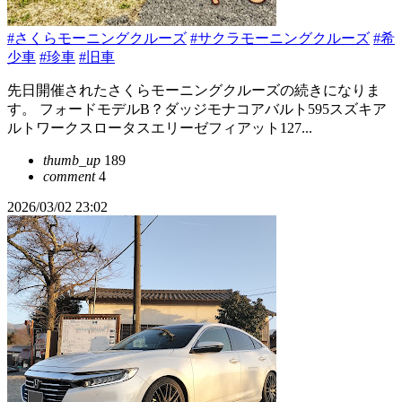
#さくらモーニングクルーズ
#サクラモーニングクルーズ
#希
少車
#珍車
#旧車
先日開催されたさくらモーニングクルーズの続きになりま
す。 フォードモデルB？ダッジモナコアバルト595スズキア
ルトワークスロータスエリーゼフィアット127...
thumb_up
189
comment
4
2026/03/02 23:02