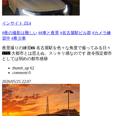
インサイト ZE4
#夜の撮影は難しい
##車と夜景
#名古屋駅ビル群
#カメラ練
習中
#希少車
夜景撮りの練習📸 名古屋駅を色々な角度で撮ってみる日々
🌃🌃 大都市とは思えぬ、スッキリ感なのです 政令指定都市
としては弱めの都市感😅
thumb_up
62
comment
0
2026/05/25 22:07