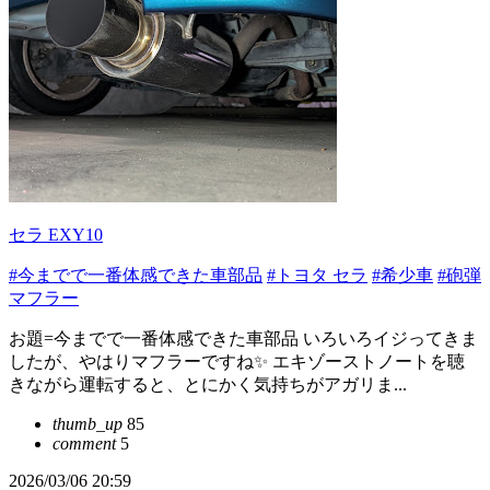
セラ EXY10
#今までで一番体感できた車部品
#トヨタ セラ
#希少車
#砲弾
マフラー
お題=今までで一番体感できた車部品 いろいろイジってきま
したが、やはりマフラーですね✨ エキゾーストノートを聴
きながら運転すると、とにかく気持ちがアガリま...
thumb_up
85
comment
5
2026/03/06 20:59