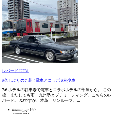
レパード UF31
#久しぶりの九州
#電車とコラボ
#希少車
7/6 ホテルの駐車場で電車とコラボホテルの部屋から。 この
後、またしても雨。九州勢とプチミーティング。こちらのレ
パード。 XJですが、本革、サンルーフ、...
thumb_up
160