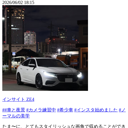
2026/06/02 18:15
インサイト ZE4
##車と夜景
#カメラ練習中
#希少車
#インスタ始めました
#ノ
ーマルの美学
たま〜に、とてもスタイリッシュな画角で収めることができ