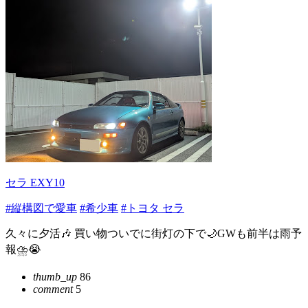
セラ EXY10
#縦構図で愛車
#希少車
#トヨタ セラ
久々に夕活🎶 買い物ついでに街灯の下で🌙GWも前半は雨予
報⛈️😭
thumb_up
86
comment
5