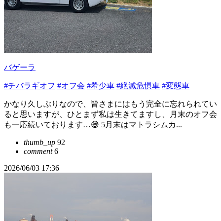
バゲーラ
#チバラギオフ
#オフ会
#希少車
#絶滅危惧車
#変態車
かなり久しぶりなので、皆さまにはもう完全に忘れられてい
ると思いますが、ひとまず私は生きてますし、月末のオフ会
も一応続いております…😅 5月末はマトラシムカ...
thumb_up
92
comment
6
2026/06/03 17:36