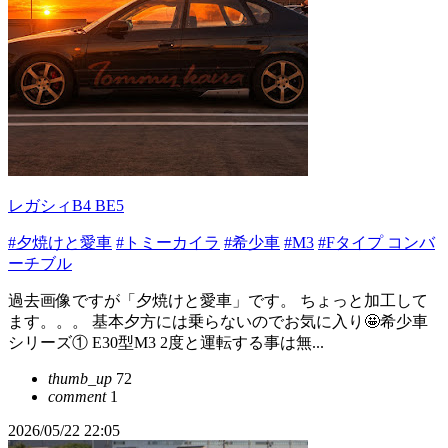
レガシィB4 BE5
#夕焼けと愛車
#トミーカイラ
#希少車
#M3
#Fタイプ コンバ
ーチブル
過去画像ですが「夕焼けと愛車」です。 ちょっと加工して
ます。。。 基本夕方には乗らないのでお気に入り🤩希少車
シリーズ① E30型M3 2度と運転する事は無...
thumb_up
72
comment
1
2026/05/22 22:05