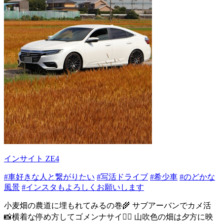
インサイト ZE4
#車好きな人と繋がりたい
#写活ドライブ
#希少車
#のどかな
風景
#インスタもよろしくお願いします
小麦畑の農道に埋もれてみるの巻🌾 サブアーバンでカメ活
📸横着な停め方してゴメンナサイ🙇‍♀️ 山吹色の畑は夕方に映