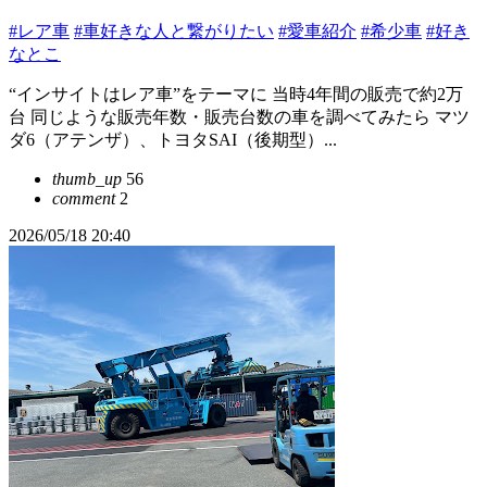
#レア車
#車好きな人と繋がりたい
#愛車紹介
#希少車
#好き
なとこ
“インサイトはレア車”をテーマに 当時4年間の販売で約2万
台 同じような販売年数・販売台数の車を調べてみたら マツ
ダ6（アテンザ）、トヨタSAI（後期型）...
thumb_up
56
comment
2
2026/05/18 20:40