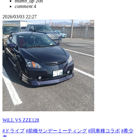
thumb_up
208
comment
4
2026/03/03 22:27
WiLL VS ZZE128
#ドライブ
#前橋サンデーミーティング
#同車種コラボ
#希少