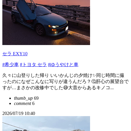
セラ EXY10
#希少車
#トヨタ セラ
#ゆうやけと車
久々に山登りした帰り いいかんじの夕焼け✨同じ時間に撮
ったのになぜこんなに写りが違うんだろ？🤔肝心の展望台で
すが…まさかの改修中でした😅大昔からあるキノコ...
thumb_up
69
comment
6
2026/07/19 10:40