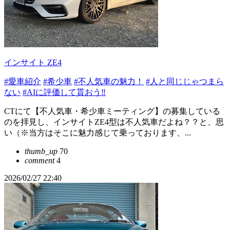
インサイト ZE4
#愛車紹介
#希少車
#不人気車の魅力！
#人と同じじゃつまら
ない
#AIに評価して貰おう‼️
CTにて【不人気車・希少車ミーティング】の募集している
のを拝見し、インサイトZE4型は不人気車だよね？？と、思
い（※当方はそこに魅力感じて乗っております、...
thumb_up
70
comment
4
2026/02/27 22:40