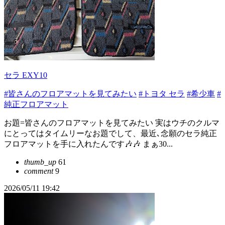
セラ EXY10
#皆さんのフロアマットを見てみたい
#トヨタ セラ
#希少車
#
純正フロアマット
お題=皆さんのフロアマットを見てみたい 実はウチのクルマ
にとってはタイムリーなお題でして、最近､念願のセラ純正
フロアマットを手に入れたんです🎶🎶 まぁ30...
thumb_up
61
comment
9
2026/05/11 19:42