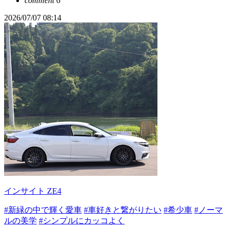
comment
6
2026/07/07 08:14
インサイト ZE4
#新緑の中で輝く愛車
#車好きと繋がりたい
#希少車
#ノーマ
ルの美学
#シンプルにカッコよく