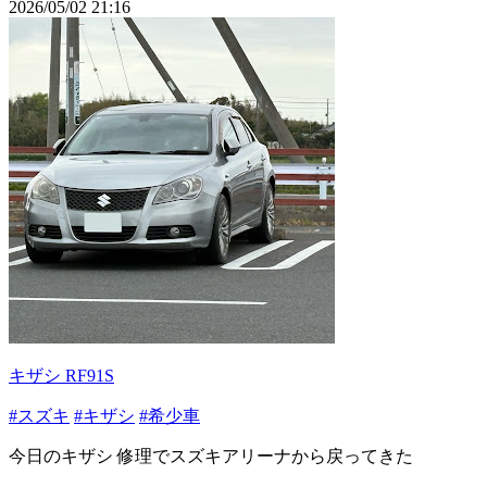
2026/05/02 21:16
キザシ RF91S
#スズキ
#キザシ
#希少車
今日のキザシ 修理でスズキアリーナから戻ってきた