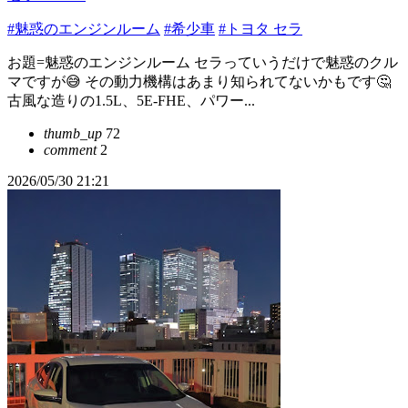
#魅惑のエンジンルーム
#希少車
#トヨタ セラ
お題=魅惑のエンジンルーム セラっていうだけで魅惑のクル
マですが😅 その動力機構はあまり知られてないかもです🤔
古風な造りの1.5L、5E-FHE、パワー...
thumb_up
72
comment
2
2026/05/30 21:21