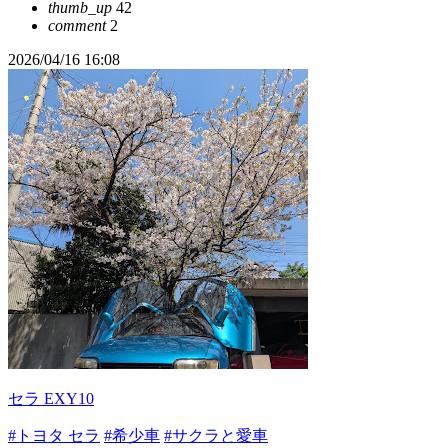
thumb_up
42
comment
2
2026/04/16 16:08
セラ EXY10
#トヨタ セラ
#希少車
#サクラと愛車