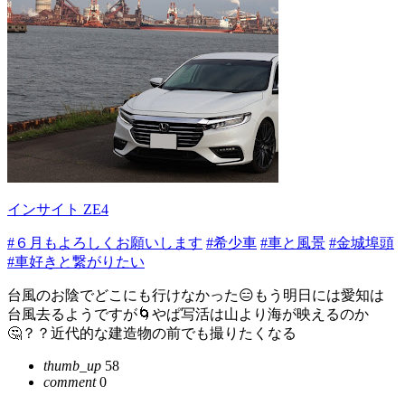
インサイト ZE4
#６月もよろしくお願いします
#希少車
#車と風景
#金城埠頭
#車好きと繋がりたい
台風のお陰でどこにも行けなかった😑もう明日には愛知は
台風去るようですが🌀やぱ写活は山より海が映えるのか
🤔？？近代的な建造物の前でも撮りたくなる
thumb_up
58
comment
0