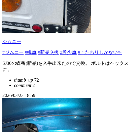
ジムニー
#ジムニー
#幌車
#新品交換
#希少車
#こだわりしかない✨
SJ30の蝶番(新品)を入手出来たので交換。 ボルトはヘックス
に。
thumb_up
72
comment
2
2026/03/23 18:59