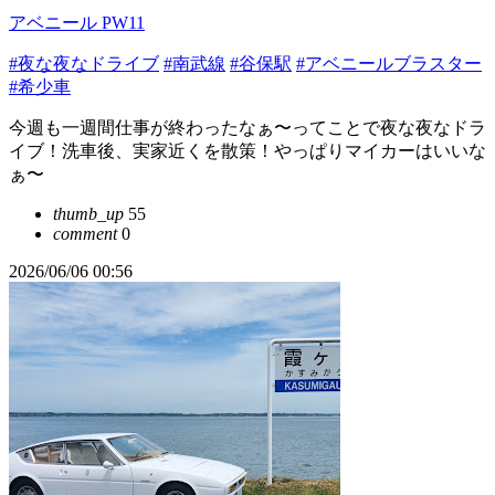
アベニール PW11
#夜な夜なドライブ
#南武線
#谷保駅
#アベニールブラスター
#希少車
今週も一週間仕事が終わったなぁ〜ってことで夜な夜なドラ
イブ！洗車後、実家近くを散策！やっぱりマイカーはいいな
ぁ〜
thumb_up
55
comment
0
2026/06/06 00:56