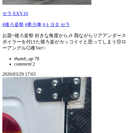
セラ EXY10
#後ろ姿祭
#希少車
#トヨタ セラ
お題=後ろ姿祭 好きな角度から🎶 我ながらリアアンダース
ポイラーを付けた後ろ姿がカッコイイと思ってしまう😚ロ
ーアングル🙄夜Ver✨
thumb_up
78
comment
2
2026/03/29 17:03