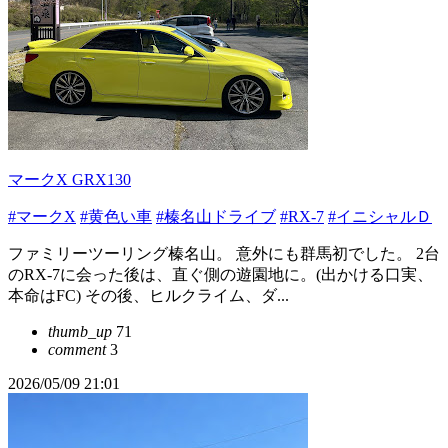
マークX GRX130
#マークX
#黄色い車
#榛名山ドライブ
#RX-7
#イニシャルＤ
ファミリーツーリング榛名山。 意外にも群馬初でした。 2台
のRX-7に会った後は、直ぐ側の遊園地に。(出かける口実、
本命はFC) その後、ヒルクライム、ダ...
thumb_up
71
comment
3
2026/05/09 21:01