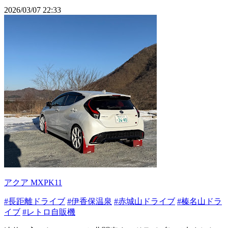
2026/03/07 22:33
アクア MXPK11
#長距離ドライブ
#伊香保温泉
#赤城山ドライブ
#榛名山ドラ
イブ
#レトロ自販機