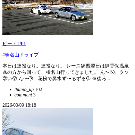
ビート PP1
#榛名山ドライブ
本日は連投なり。連投なり。 レース練習翌日は伊香保温泉
♨の方から回って、榛名山行ってきました。 ん〜🤧、クソ
寒い😰 ん〜🤧、花粉で鼻水ず〜るずる💦 ※後ろ...
thumb_up
102
comment
3
2026/03/09 18:18