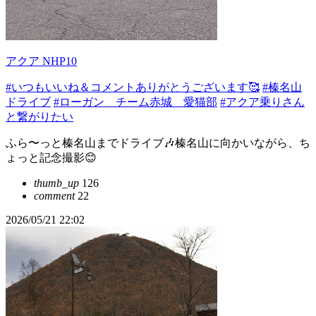
アクア NHP10
#いつもいいね＆コメントありがとうございます🥰
#榛名山
ドライブ
#ローガン チーム赤城 愛猫部
#アクア乗りさん
と繋がりたい
ふら〜っと榛名山までドライブ🎶榛名山に向かいながら、ち
ょっと記念撮影😊
thumb_up
126
comment
22
2026/05/21 22:02