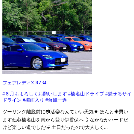
フェアレディZ RZ34
#６月もよろしくお願いします
#榛名山ドライブ
#魅せるサイ
ドライン
#梅雨入り
#台風一過
ツーリング離脱前に📷️活😁なんていい天気☀ ほんと☀男い
ますね👍榛名山を南から登り伊香保へ💨 なかなかハードだ
けど楽しい道でした🤭 土日だったので大人しく...