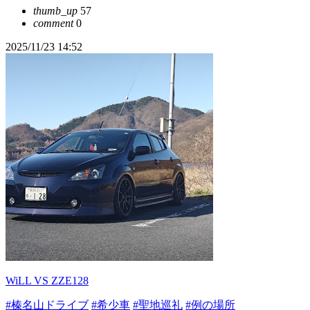
thumb_up
57
comment
0
2025/11/23 14:52
WiLL VS ZZE128
#榛名山ドライブ
#希少車
#聖地巡礼
#例の場所