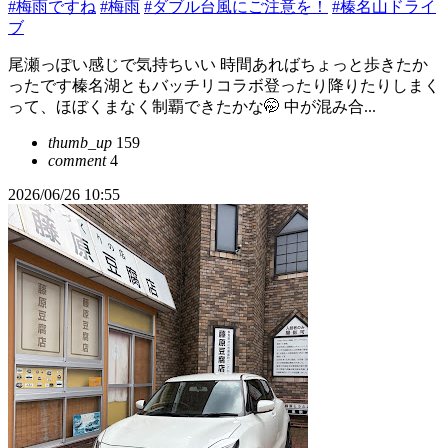
#梅雨ですね
#梅雨
#ダブル台風にご注意を！
#榛名山ドライ
ブ
尾瀬っぽい感じで気持ちいい 時間あればちょっと歩きたか
ったです榛名湖ともバッチリコラボ登ったり降りたりしまく
って、ほぼくまなく制覇できたかな🤭 中が混み合...
thumb_up
159
comment
4
2026/06/26 10:55