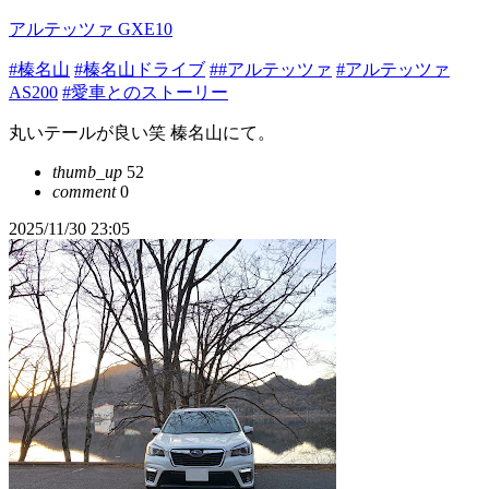
アルテッツァ GXE10
#榛名山
#榛名山ドライブ
##アルテッツァ
#アルテッツァ
AS200
#愛車とのストーリー
丸いテールが良い笑 榛名山にて。
thumb_up
52
comment
0
2025/11/30 23:05