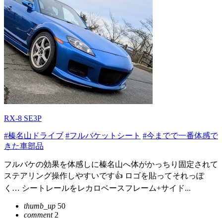
RX-8 SE3P
#榛名山ドライブ
#フルバケットシート
#今までで一番体感で
きた車部品
フルバケの効果を体感しに榛名山へ体がかっちり固定されて
ステアリング操作しやすいです👍 ロゴを貼ってそれっぽ
く… シートレールをレカロベースフレーム+サイド...
thumb_up
50
comment
2