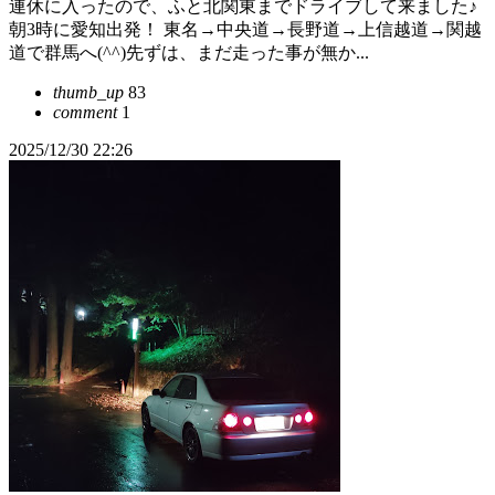
連休に入ったので、ふと北関東までドライブして来ました♪
朝3時に愛知出発！ 東名→中央道→長野道→上信越道→関越
道で群馬へ(^^)先ずは、まだ走った事が無か...
thumb_up
83
comment
1
2025/12/30 22:26