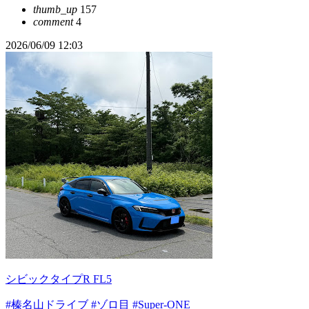
thumb_up
157
comment
4
2026/06/09 12:03
シビックタイプR FL5
#榛名山ドライブ
#ゾロ目
#Super-ONE