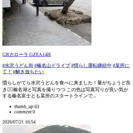
GRカローラ GZEA14H
#水沢うどん街
#榛名山ドライブ
#慣らし運転継続中
#某所に
て！
#解き放ちたい
慣らしがてら水沢うどんを食べに来ました！量がちょうど良
き‪‪👍🏻‪榛名湖と写真を撮りつつ この色は写真写りが良い気が
する榛名富士とも某所のスタートラインで...
thumb_up
63
comment
0
2026/07/21 16:54