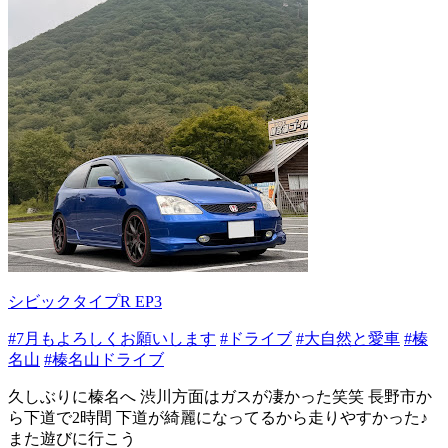
シビックタイプR EP3
#7月もよろしくお願いします
#ドライブ
#大自然と愛車
#榛
名山
#榛名山ドライブ
久しぶりに榛名へ 渋川方面はガスが凄かった笑笑 長野市か
ら下道で2時間 下道が綺麗になってるから走りやすかった♪
また遊びに行こう