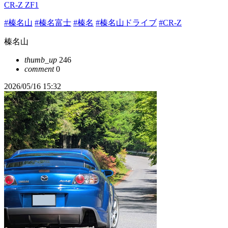
CR-Z ZF1
#榛名山
#榛名富士
#榛名
#榛名山ドライブ
#CR-Z
榛名山
thumb_up
246
comment
0
2026/05/16 15:32