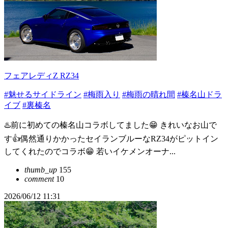
フェアレディZ RZ34
#魅せるサイドライン
#梅雨入り
#梅雨の晴れ間
#榛名山ドラ
イブ
#裏榛名
♨️前に初めての榛名山コラボしてました😁 きれいなお山で
す👍偶然通りかかったセイランブルーなRZ34がピットイン
してくれたのでコラボ😁 若いイケメンオーナ...
thumb_up
155
comment
10
2026/06/12 11:31