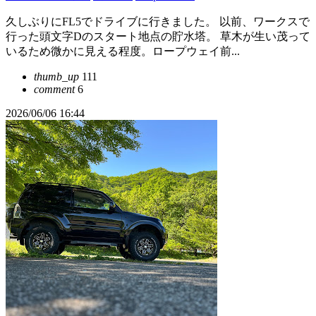
久しぶりにFL5でドライブに行きました。 以前、ワークスで
行った頭文字Dのスタート地点の貯水塔。 草木が生い茂って
いるため微かに見える程度。ロープウェイ前...
thumb_up
111
comment
6
2026/06/06 16:44