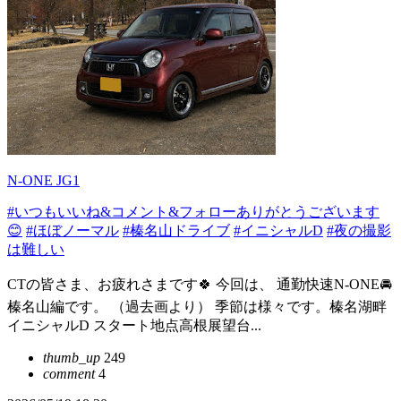
N-ONE JG1
#いつもいいね&コメント&フォローありがとうございます
😊
#ほぼノーマル
#榛名山ドライブ
#イニシャルD
#夜の撮影
は難しい
CTの皆さま、お疲れさまです🍀 今回は、 通勤快速N-ONE🚘
榛名山編です。 （過去画より） 季節は様々です。榛名湖畔
イニシャルD スタート地点高根展望台...
thumb_up
249
comment
4