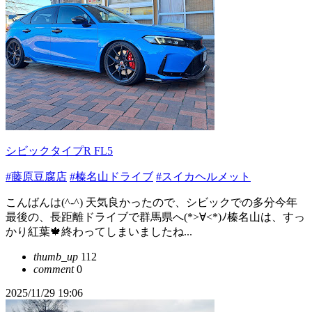
シビックタイプR FL5
#藤原豆腐店
#榛名山ドライブ
#スイカヘルメット
こんばんは(^-^) 天気良かったので、シビックでの多分今年
最後の、長距離ドライブで群馬県へ(*>∀<*)ﾉ榛名山は、すっ
かり紅葉🍁終わってしまいましたね...
thumb_up
112
comment
0
2025/11/29 19:06