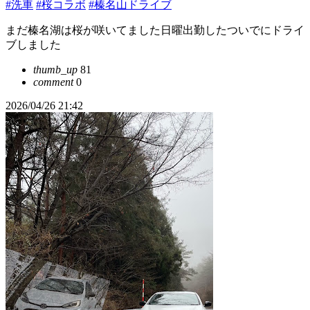
#洗車
#桜コラボ
#榛名山ドライブ
まだ榛名湖は桜が咲いてました日曜出勤したついでにドライ
ブしました
thumb_up
81
comment
0
2026/04/26 21:42