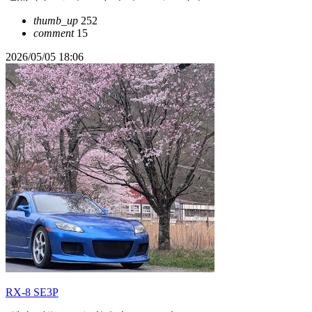
thumb_up
252
comment
15
2026/05/05 18:06
RX-8 SE3P