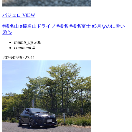
パジェロ V83W
#榛名山
#榛名山ドライブ
#榛名
#榛名富士
#5月なのに暑い
😲💦
thumb_up
206
comment
4
2026/05/30 23:11