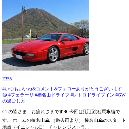
F355
#いつもいいね&コメント&フォローありがとうございます
😊
#フェラーリ
#榛名山ドライブ
#レトロドライブイン
#GW
の過ごし方
CTの皆さま、お疲れさまです🍀 今回は🇮🇹跳ね馬🎠編で
す。 ホームの榛名山⛰️ （過去画より） 榛名山⛰️のスタート
地点（イニシャルD） チャレンジストラ...