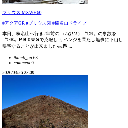
プリウス MXWH60
#アクアGR
#プリウス60
#榛名山ドライブ
本日、榛名山へ行き2年前の （𝐴𝑄𝑈𝐴）〝𝔾ℝ〟の事故を
〝𝔾ℝ〟𝗣 𝗥 𝗜 𝗨 𝗦で克服し リベンジを果たし無事に下山し
帰宅することが出来ました🏎️🏁 ...
thumb_up
63
comment
0
2026/03/26 23:09