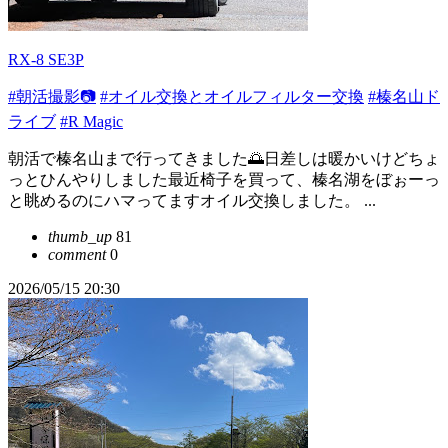
RX-8 SE3P
#朝活撮影📷
#オイル交換とオイルフィルター交換
#榛名山ド
ライブ
#R Magic
朝活で榛名山まで行ってきました🌅日差しは暖かいけどちょ
っとひんやりしました最近椅子を買って、榛名湖をぼぉーっ
と眺めるのにハマってますオイル交換しました。 ...
thumb_up
81
comment
0
2026/05/15 20:30