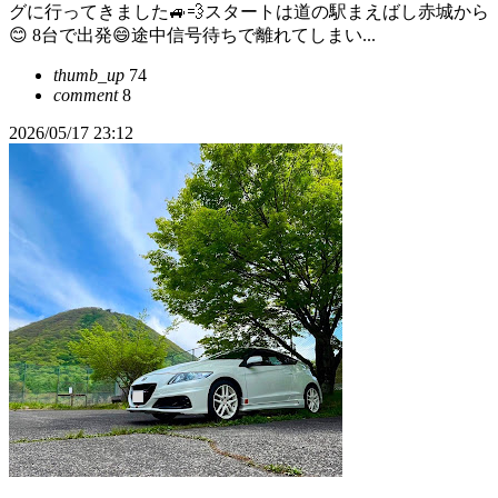
グに行ってきました🚙💨スタートは道の駅まえばし赤城から
😊 8台で出発😄途中信号待ちで離れてしまい...
thumb_up
74
comment
8
2026/05/17 23:12