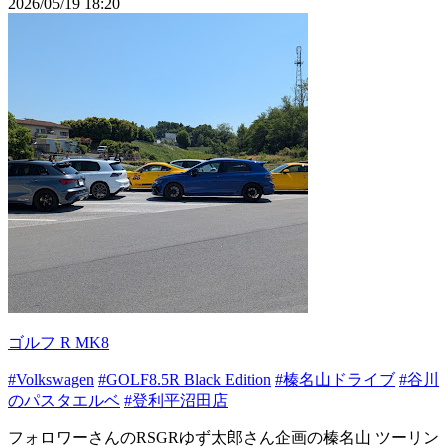
2026/05/19 18:20
ゴルフ R MK8
#Volkswagen
#GOLF8.5R Black Edition
#榛名山ドライブ
#谷川
のパスタエルベ
#登利平沼田店
フォロワーさんのRSGRゆず太郎さん企画の榛名山 ツーリン