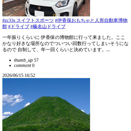
#zc33s スイフトスポーツ
#伊香保おもちゃと人形自動車博物
館
#ドライブ
#榛名山ドライブ
一年振りくらいに 伊香保の博物館に行って来ました。ここ
かなり好きな場所なのでついつい回数行ってしまいそうにな
るので 自制して、年一回くらいと決めています。...
thumb_up
57
comment
0
2026/06/15 16:52