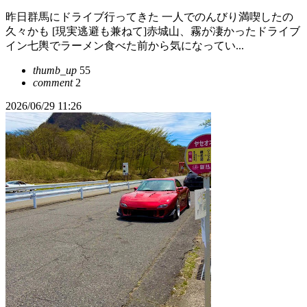
昨日群馬にドライブ行ってきた 一人でのんびり満喫したの
久々かも [現実逃避も兼ねて]赤城山、霧が凄かったドライブ
イン七輿でラーメン食べた前から気になってい...
thumb_up
55
comment
2
2026/06/29 11:26