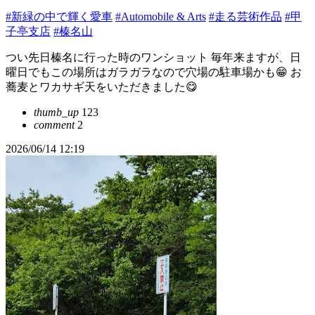
#新緑の中で輝く愛車
#Automobile & Arts
#走る芸術作品
#甲
子亭支店
#榛名山
つい先日榛名に行った時のワンショット 毎年来ますが、日
曜日でもこの場所はガラガラなので穴場の駐車場かも😁 お
蕎麦とワカサギ天をいただきました😋
thumb_up
123
comment
2
2026/06/14 12:19