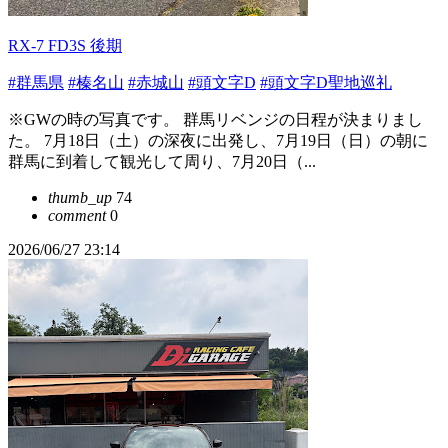
RX-7 FD3S 後期
#群馬県
#榛名山
#赤城山
#頭文字D
#頭文字D聖地巡礼
※GWの時の写真です。 群馬リベンジの日程が決まりまし
た。 7月18日（土）の深夜に出発し、7月19日（日）の朝に
群馬に到着して観光して周り、7月20日（...
thumb_up
74
comment
0
2026/06/27 23:14