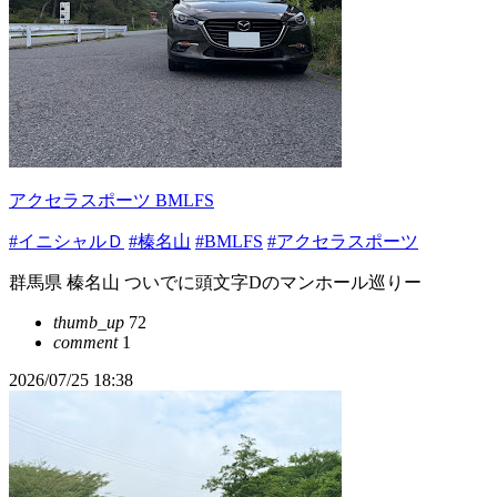
アクセラスポーツ BMLFS
#イニシャルＤ
#榛名山
#BMLFS
#アクセラスポーツ
群馬県 榛名山 ついでに頭文字Dのマンホール巡りー
thumb_up
72
comment
1
2026/07/25 18:38