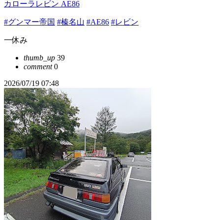
カローラレビン AE86
#グンマー帝国
#榛名山
#AE86
#レビン
一休み
thumb_up
39
comment
0
2026/07/19 07:48