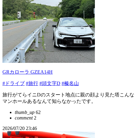
GRカローラ GZEA14H
#ドライブ
#旅行
#頭文字D
#榛名山
旅行がてらイニDのスタート地点に親の顔より見た塔こんな
マンホールあるなんて知らなかったです。
thumb_up
62
comment
2
2026/07/20 23:46