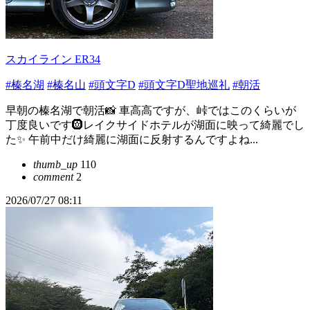
スカイライン ER34
#榛名湖
#榛名山
#頭文字D
#頭文字D聖地巡礼
#朝活
早朝の榛名湖で朝活📸 車高高ですが、峠ではこのくらいが
丁度良いです🛞レイクサイドホテルが湖面に映って綺麗でし
た✨ 午前中だけ綺麗に湖面に反射するんですよね...
thumb_up
110
comment
2
2026/07/27 08:11