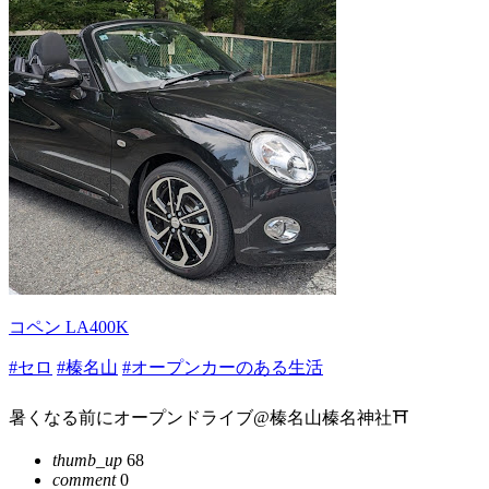
コペン LA400K
#セロ
#榛名山
#オープンカーのある生活
暑くなる前にオープンドライブ@榛名山榛名神社⛩️
thumb_up
68
comment
0