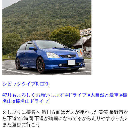
シビックタイプR EP3
#7月もよろしくお願いします
#ドライブ
#大自然と愛車
#榛
名山
#榛名山ドライブ
久しぶりに榛名へ 渋川方面はガスが凄かった笑笑 長野市か
ら下道で2時間 下道が綺麗になってるから走りやすかった♪
また遊びに行こう