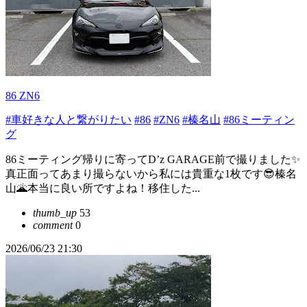
86 ZN6
#車好きな人と繋がりたい
#86
#ZN6
#榛名山
#86ミーティン
グ
86ミーティング帰りに寄ってD’z GARAGE前で撮りました✨
真正面ってあまり撮らないから私には貴重な1枚です😎榛名
山🌋本当に良い所ですよね！移住した...
thumb_up
53
comment
0
2026/06/23 21:30