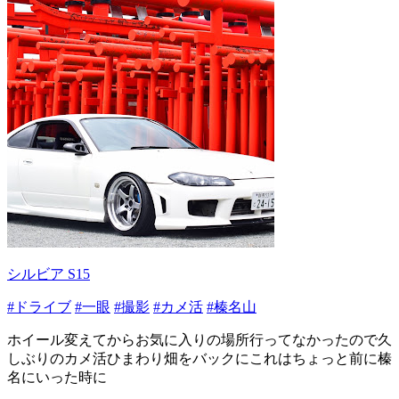
シルビア S15
#ドライブ
#一眼
#撮影
#カメ活
#榛名山
ホイール変えてからお気に入りの場所行ってなかったので久
しぶりのカメ活ひまわり畑をバックにこれはちょっと前に榛
名にいった時に