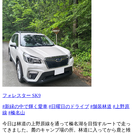
フォレスター SK9
#新緑の中で輝く愛車
#日曜日のドライブ
#舗装林道
#上野原
線
#榛名山
今日は林道の上野原線を通って榛名湖を目指すルートで走っ
てきました。麓のキャンプ場の所。林道に入ってから鹿と雉