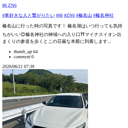
86 ZN6
#車好きな人と繋がりたい
#86
#ZN6
#榛名山
#榛名神社
榛名山に行った時の写真です！ 榛名湖はいつ行っても気持
ちがいい😊榛名神社の神域への入り口⛩️マイナスイオン出
まくりの参道を歩くとこの荘厳な本殿に到着します...
thumb_up
64
comment
0
2026/06/21 07:39