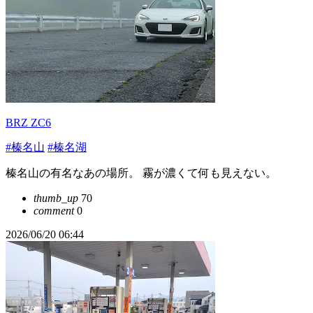
BRZ ZC6
#榛名山
#榛名湖
榛名山の有名なあの場所。 霧が濃くて何も見えない。
thumb_up
70
comment
0
2026/06/20 06:44