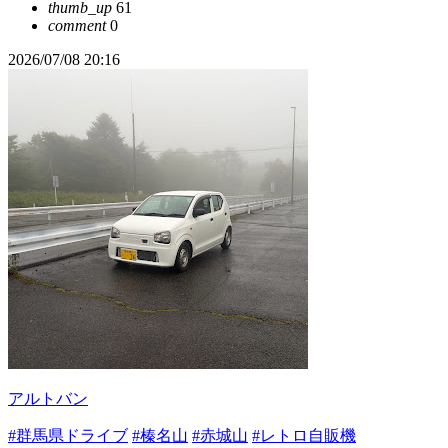
thumb_up
61
comment
0
2026/07/08 20:16
アルトバン
#群馬県ドライブ
#榛名山
#赤城山
#レトロ自販機