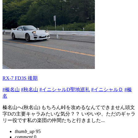
RX-7 FD3S 後期
#榛名山
#秋名山
#イニシャルD聖地巡礼
#イニシャルＤ
#榛
名
榛名山へ(秋名山) もちろん峠を攻めるなんてできません頭文
字Dの主要キャラみたいな気分？？ いやいや、ただのギャラ
リー役です私の楽団の仲間たちと行きました...
thumb_up
95
comment
0