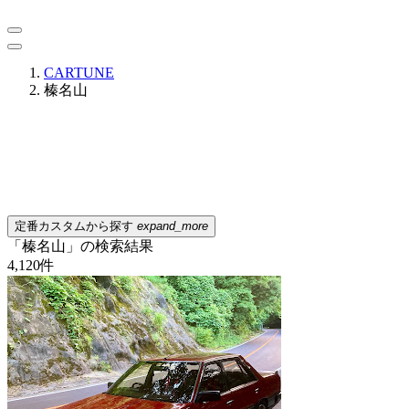
CARTUNE
榛名山
定番カスタムから探す
expand_more
「榛名山」の検索結果
4,120
件