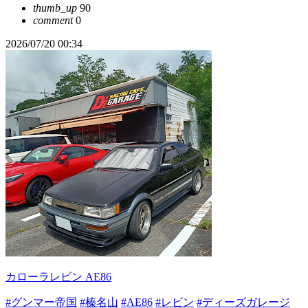
thumb_up
90
comment
0
2026/07/20 00:34
カローラレビン AE86
#グンマー帝国
#榛名山
#AE86
#レビン
#ディーズガレージ