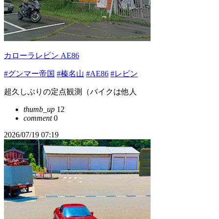
カローラレビン AE86
#グンマー帝国
#榛名山
#AE86
#レビン
超久しぶりの定点観測（バイクは他人
thumb_up
12
comment
0
2026/07/19 07:19