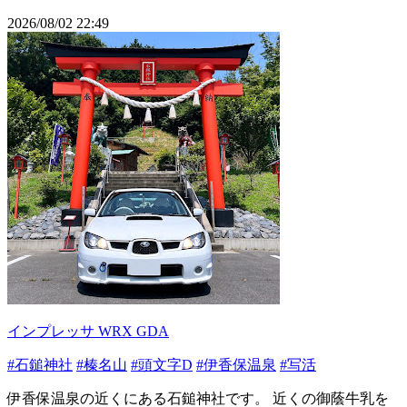
2026/08/02 22:49
インプレッサ WRX GDA
#石鎚神社
#榛名山
#頭文字D
#伊香保温泉
#写活
伊香保温泉の近くにある石鎚神社です。 近くの御蔭牛乳を