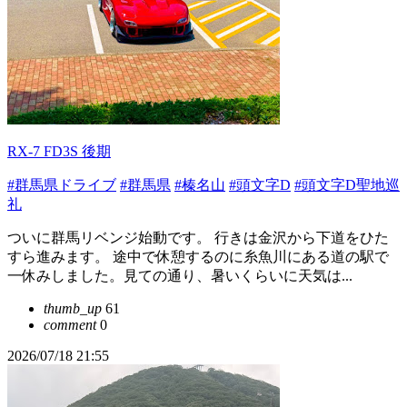
RX-7 FD3S 後期
#群馬県ドライブ
#群馬県
#榛名山
#頭文字D
#頭文字D聖地巡
礼
ついに群馬リベンジ始動です。 行きは金沢から下道をひた
すら進みます。 途中で休憩するのに糸魚川にある道の駅で
一休みしました。見ての通り、暑いくらいに天気は...
thumb_up
61
comment
0
2026/07/18 21:55