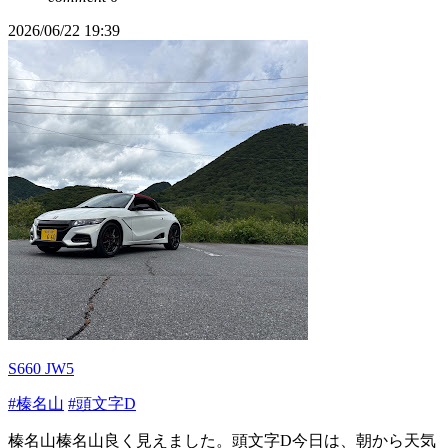
2026/06/22 19:39
S660 JW5
#榛名山
#頭文字D
榛名山榛名山良く見えました。頭文字D今日は、朝から天気