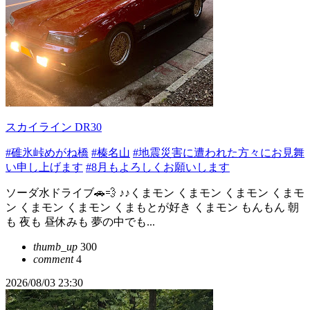
スカイライン DR30
#碓氷峠めがね橋
#榛名山
#地震災害に遭われた方々にお見舞
い申し上げます
#8月もよろしくお願いします
ソーダ水ドライブ🚗💨 ♪♪くまモン くまモン くまモン くまモ
ン くまモン くまモン くまもとが好き くまモン もんもん 朝
も 夜も 昼休みも 夢の中でも...
thumb_up
300
comment
4
2026/08/03 23:30