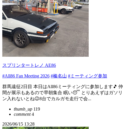
スプリンタートレノ AE86
#All86 Fan Meeting 2026
#榛名山
#ミーティング参加
群馬遠征2日目 本日はAll86ミーティングに参加します🎵 仲
間が展示もあるので早朝集合 眠い😴 とりあえずはガソリ
ン入れないとね😉8台でカルガモ走行で会...
thumb_up
119
comment
4
2026/06/15 13:28