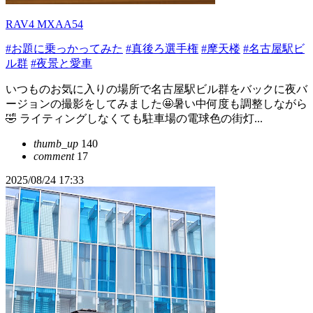
RAV4 MXAA54
#お題に乗っかってみた
#真後ろ選手権
#摩天楼
#名古屋駅ビ
ル群
#夜景と愛車
いつものお気に入りの場所で名古屋駅ビル群をバックに夜バ
ージョンの撮影をしてみました🤩暑い中何度も調整しながら
🤣 ライティングしなくても駐車場の電球色の街灯...
thumb_up
140
comment
17
2025/08/24 17:33