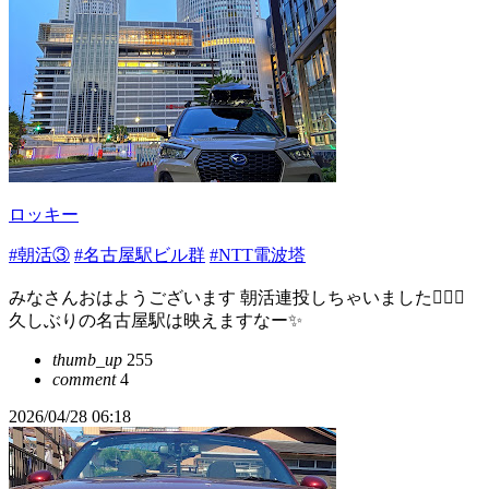
ロッキー
#朝活③
#名古屋駅ビル群
#NTT電波塔
みなさんおはようございます 朝活連投しちゃいました🙇🏻‍♂️
久しぶりの名古屋駅は映えますなー✨
thumb_up
255
comment
4
2026/04/28 06:18