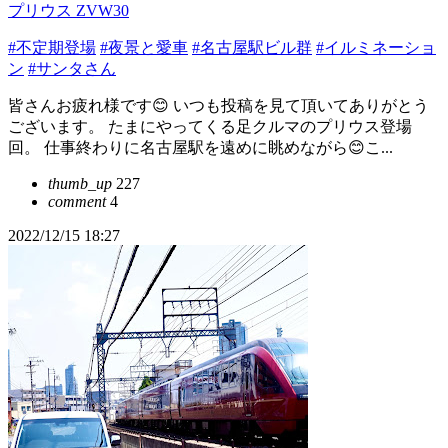
プリウス ZVW30
#不定期登場
#夜景と愛車
#名古屋駅ビル群
#イルミネーショ
ン
#サンタさん
皆さんお疲れ様です😊 いつも投稿を見て頂いてありがとう
ございます。 たまにやってくる足クルマのプリウス登場
回。 仕事終わりに名古屋駅を遠めに眺めながら😊こ...
thumb_up
227
comment
4
2022/12/15 18:27