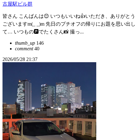
古屋駅ビル群
皆さん こんばんは😊 いつもいいね👍いただき、ありがとう
ございますm(_ _)m 先日のプチオフの帰りにお題を思い出し
て… いつもの🅿️でたくさん📸 撮っ...
thumb_up
146
comment
40
2026/05/28 21:37