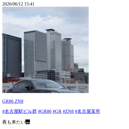
2026/06/12 15:41
GR86 ZN8
#名古屋駅ビル群
#GR86
#GR
#ZN8
#名古屋某所
夜も来たい🌉