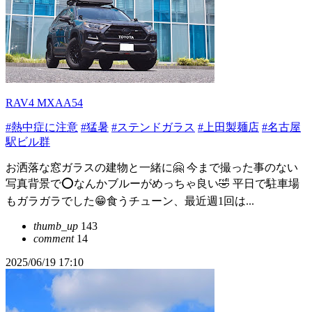
RAV4 MXAA54
#熱中症に注意
#猛暑
#ステンドガラス
#上田製麺店
#名古屋
駅ビル群
お洒落な窓ガラスの建物と一緒に🤗 今まで撮った事のない
写真背景で⭕️なんかブルーがめっちゃ良い🤣 平日で駐車場
もガラガラでした😁食うチューン、最近週1回は...
thumb_up
143
comment
14
2025/06/19 17:10