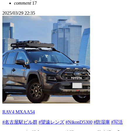
comment
17
2025/03/29 22:35
RAV4 MXAA54
#名古屋駅ビル群
#望遠レンズ
#NikonD5300
#防湿庫
#写活