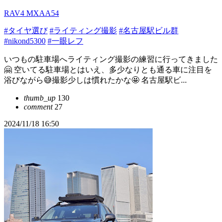
RAV4 MXAA54
#タイヤ選び
#ライティング撮影
#名古屋駅ビル群
#nikond5300
#一眼レフ
いつもの駐車場へライティング撮影の練習に行ってきました
🤗 空いてる駐車場とはいえ、多少なりとも通る車に注目を
浴びながら😅撮影少しは慣れたかな🤩 名古屋駅ビ...
thumb_up
130
comment
27
2024/11/18 16:50