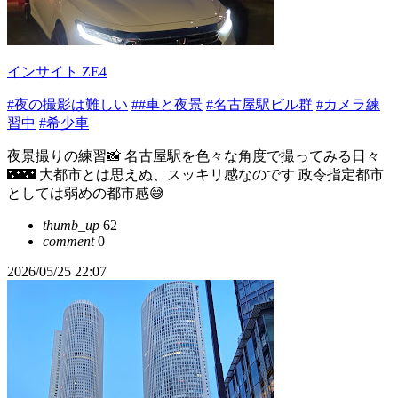
インサイト ZE4
#夜の撮影は難しい
##車と夜景
#名古屋駅ビル群
#カメラ練
習中
#希少車
夜景撮りの練習📸 名古屋駅を色々な角度で撮ってみる日々
🌃🌃 大都市とは思えぬ、スッキリ感なのです 政令指定都市
としては弱めの都市感😅
thumb_up
62
comment
0
2026/05/25 22:07