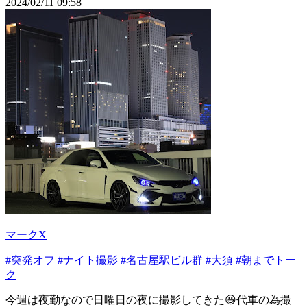
2024/02/11 09:58
マークX
#突発オフ
#ナイト撮影
#名古屋駅ビル群
#大須
#朝までトー
ク
今週は夜勤なので日曜日の夜に撮影してきた😆代車の為撮