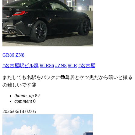
GR86 ZN8
#名古屋駅ビル群
#GR86
#ZN8
#GR
#名古屋
またしても名駅をバックに📷鳥居とケツ黒だから暗いと撮る
の難しいです😓
thumb_up
82
comment
0
2026/06/14 02:05