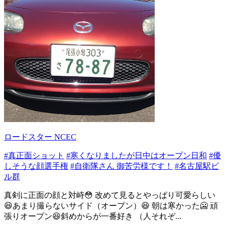
ロードスター NCEC
#真正面ショット
#寒くなりましたが日中はオープン日和
#優
しそうな顔選手権
#自衛隊さん 御苦労様です！
#名古屋駅ビ
ル群
真剣に正面の顔と対峙😳 改めて見るとやっぱり可愛らしい
😆あまり撮らないサイド（オープン）😆 朝は寒かった🥶 頑
張りオープン😆斜めからが一番好き （人それぞ...