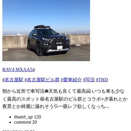
RAV4 MXAA54
#名古屋駅
#名古屋駅ビル群
#愛車紹介
#写活
#TRD
朝から近所で車写活🚘天気も良くて最高🤗 いつも車も少な
く最高のスポット😆名古屋駅のビル群とコラボ⭐️夕暮れとか
夜景とか綺麗に撮れそう💦一眼レフ欲しくなっち...
thumb_up
120
comment
20