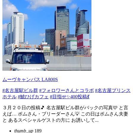
ムーヴキャンバス LA800S
#名古屋駅ビル群
#フォロワーさんとコラボ
#名古屋プリンス
ホテル
#鯱ひげカフェ
#目指せ✨400投稿💃
３月２０日の投稿🎵 名古屋駅ビル群がバックの写真🩷 と言
えば… ポムさん・ブリーダーさん💡 この日はポムさん夫妻
と あるスペシャルゲストの方に お誘いして...
thumb_up
189