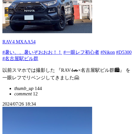
RAV4 MXAA54
#暑い、、暑いぞおおお！！
#一眼レフ初心者
#Nikon
#D5300
#名古屋駅ビル群
以前スマホでは撮影した 『RAV4🚗×名古屋駅ビル群🏙』 を
一眼レフでリベンジしてきました🤗
thumb_up
144
comment
12
2024/07/26 18:34