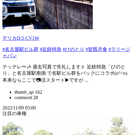
デリカD:5 CV1W
#名古屋駅ビル群
#近鉄特急
#ひのとり
#皆既月食
#ラリージ
ャパン
テッテレ〜🎶 過去写真で失礼します♬ 近鉄特急「ひのと
り」と名古屋駅南側 で名駅ビル群をバックにコラボ(o^^o)
本来ならここで📷活スタート▶️ですが ...
thumb_up
162
comment
28
2022/11/09 05:00
注目の車種