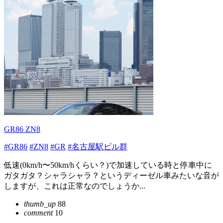
GR86 ZN8
#GR86
#ZN8
#GR
#名古屋駅ビル群
低速(0km/h〜50km/hくらい？)で加速している時と停車中に
ガタガタ？シャラシャラ？というディーゼル車みたいな音が
しますが、これは正常なのでしょうか...
thumb_up
88
comment
10