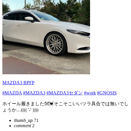
MAZDA3 BPFP
#MAZDA
#MAZDA3
#MAZDA3セダン
#work
#GNOSIS
ホイール履きました👐💓そこそこいいツラ具合では無いでし
ょうか…(((( '-' ))))
thumb_up
71
comment
2