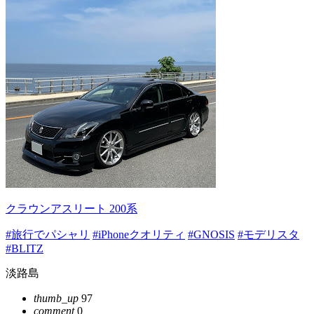
クラウンアスリート 200系
#旅行でパシャリ
#iPhoneクオリティ
#GNOSIS
#モデリスタ
#BLITZ
淡路島
thumb_up
97
comment
0