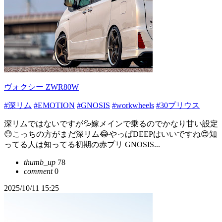
ヴォクシー ZWR80W
#深リム
#EMOTION
#GNOSIS
#workwheels
#30プリウス
深リムではないですが💦嫁メインで乗るのでかなり甘い設定
😓こっちの方がまだ深リム😂やっぱDEEPはいいですね😍知
ってる人は知ってる初期の赤プリ GNOSIS...
thumb_up
78
comment
0
2025/10/11 15:25