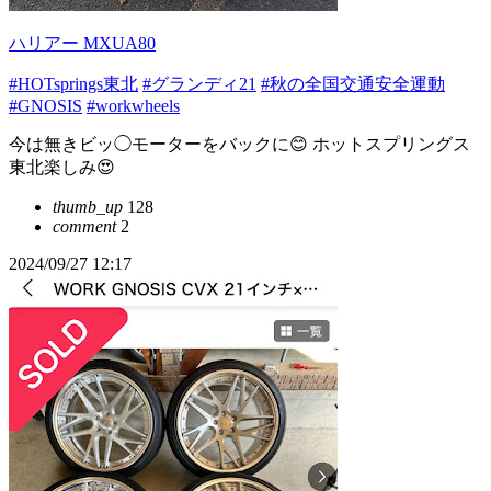
ハリアー MXUA80
#HOTsprings東北
#グランディ21
#秋の全国交通安全運動
#GNOSIS
#workwheels
今は無きビッ◯モーターをバックに😊 ホットスプリングス
東北楽しみ😍
thumb_up
128
comment
2
2024/09/27 12:17