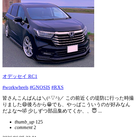
オデッセイ RC1
#workwheels
#GNOSIS
#RXS
皆さんこんばんは＼(^▽^)／ この前近くの堤防に行った時撮
りました😄後ろから😁でも、やっぱこういうのが好みなん
だよな〜🤣 少しずつ部品集めてくか、、😇 ...
thumb_up
125
comment
2