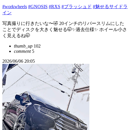
#workwheels
#GNOSIS
#RXS
#ブラッシュド
#魅せるサイドラ
イン
写真撮りに行きたいな〜🤣 20インチのリバースリムにした
ことでディスクを大きく魅せる🤭✨️過去仕様✨️ ホイール小さ
く見えるね🤭
thumb_up
102
comment
5
2026/06/06 20:05