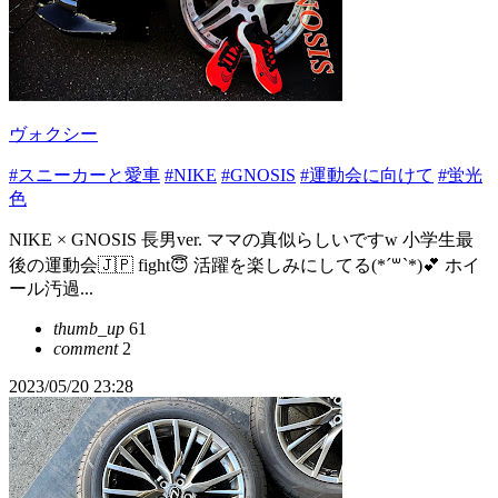
ヴォクシー
#スニーカーと愛車
#NIKE
#GNOSIS
#運動会に向けて
#蛍光
色
NIKE × GNOSIS 長男ver. ママの真似らしいですw 小学生最
後の運動会🇯🇵 fight😇 活躍を楽しみにしてる(*´꒳`*)💕 ホイ
ール汚過...
thumb_up
61
comment
2
2023/05/20 23:28