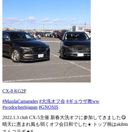
CX-8 KG2P
#MazdaCamarades
#大洗オフ会
#ギョウザ教ww
#workwheelsjapan
#GNOSIS
2022.1.3 club CX-5主催 新春大洗オフに参加してきました😋
晴天に恵まれ風も弱くオフ会日和でした☀️ トップ画はakibin
さんコラボ🔥8...