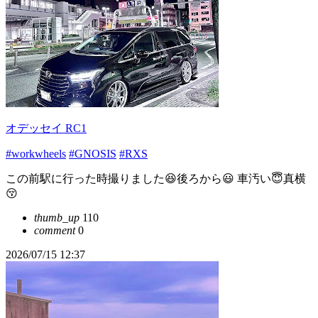
オデッセイ RC1
#workwheels
#GNOSIS
#RXS
この前駅に行った時撮りました😆後ろから😃 車汚い😇真横
😚
thumb_up
110
comment
0
2026/07/15 12:37