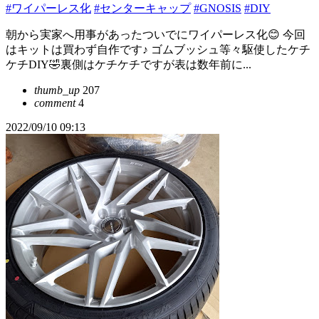
#ワイパーレス化
#センターキャップ
#GNOSIS
#DIY
朝から実家へ用事があったついでにワイパーレス化😊 今回
はキットは買わず自作です♪ ゴムブッシュ等々駆使したケチ
ケチDIY🤣裏側はケチケチですが表は数年前に...
thumb_up
207
comment
4
2022/09/10 09:13