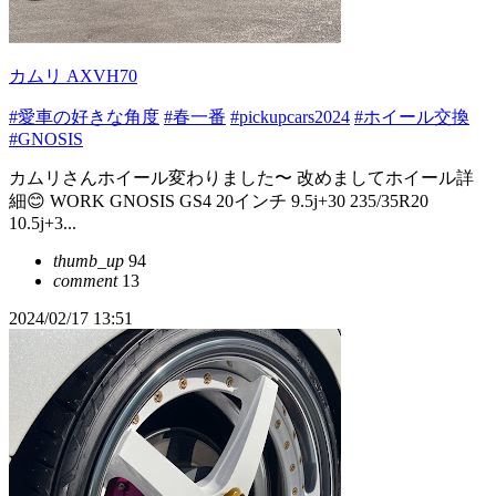
カムリ AXVH70
#愛車の好きな角度
#春一番
#pickupcars2024
#ホイール交換
#GNOSIS
カムリさんホイール変わりました〜 改めましてホイール詳
細😊 WORK GNOSIS GS4 20インチ 9.5j+30 235/35R20
10.5j+3...
thumb_up
94
comment
13
2024/02/17 13:51