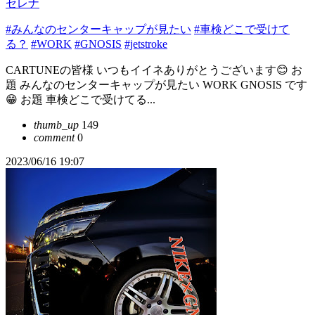
セレナ
#みんなのセンターキャップが見たい
#車検どこで受けて
る？
#WORK
#GNOSIS
#jetstroke
CARTUNEの皆様 いつもイイネありがとうございます😊 お
題 みんなのセンターキャップが見たい WORK GNOSIS です
😁 お題 車検どこで受けてる...
thumb_up
149
comment
0
2023/06/16 19:07