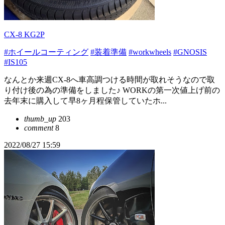
CX-8 KG2P
#ホイールコーティング
#装着準備
#workwheels
#GNOSIS
#IS105
なんとか来週CX-8へ車高調つける時間が取れそうなので取
り付け後の為の準備をしました♪ WORKの第一次値上げ前の
去年末に購入して早8ヶ月程保管していたホ...
thumb_up
203
comment
8
2022/08/27 15:59