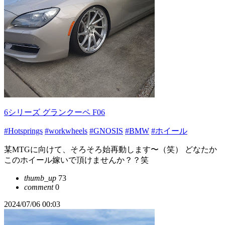
6シリーズ グランクーペ F06
#Hotsprings
#workwheels
#GNOSIS
#BMW
#ホイール
某MTGに向けて、そろそろ始再動します〜（笑） どなたか
このホイール嫁いで頂けませんか？？笑
thumb_up
73
comment
0
2024/07/06 00:03