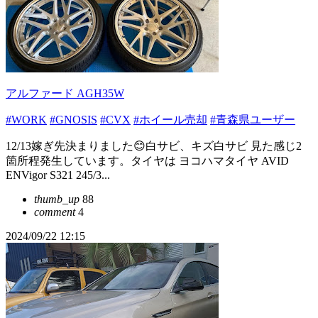
アルファード AGH35W
#WORK
#GNOSIS
#CVX
#ホイール売却
#青森県ユーザー
12/13嫁ぎ先決まりました😊白サビ、キズ白サビ 見た感じ2
箇所程発生しています。タイヤは ヨコハマタイヤ AVID
ENVigor S321 245/3...
thumb_up
88
comment
4
2024/09/22 12:15