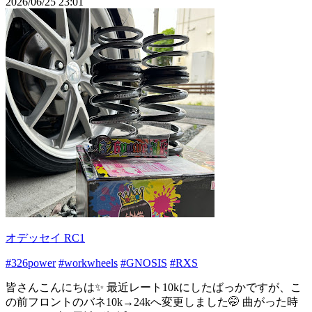
2026/06/25 23:01
オデッセイ RC1
#326power
#workwheels
#GNOSIS
#RXS
皆さんこんにちは✨️ 最近レート10kにしたばっかですが、こ
の前フロントのバネ10k→24kへ変更しました🤭 曲がった時