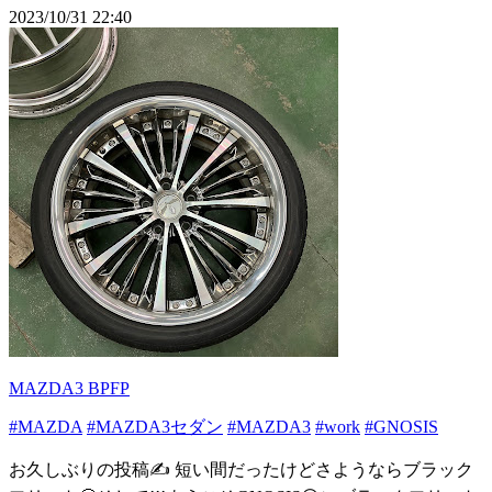
2023/10/31 22:40
MAZDA3 BPFP
#MAZDA
#MAZDA3セダン
#MAZDA3
#work
#GNOSIS
お久しぶりの投稿✍️ 短い間だったけどさようならブラック