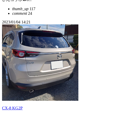
thumb_up
117
comment
24
2023/01/04 14:21
CX-8 KG2P