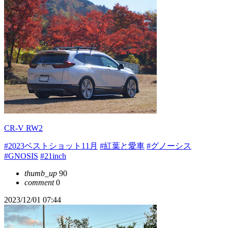
CR-V RW2
#2023ベストショット11月
#紅葉と愛車
#グノーシス
#GNOSIS
#21inch
thumb_up
90
comment
0
2023/12/01 07:44