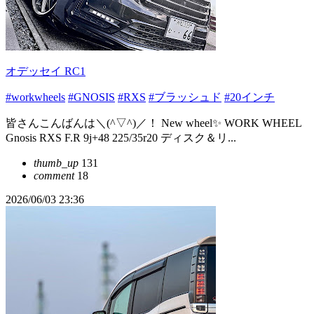
オデッセイ RC1
#workwheels
#GNOSIS
#RXS
#ブラッシュド
#20インチ
皆さんこんばんは＼(^▽^)／！ New wheel✨️ WORK WHEEL
Gnosis RXS F.R 9j+48 225/35r20 ディスク＆リ...
thumb_up
131
comment
18
2026/06/03 23:36