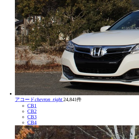
アコード
chevron_right
24,841件
CB1
CB2
CB3
CB4