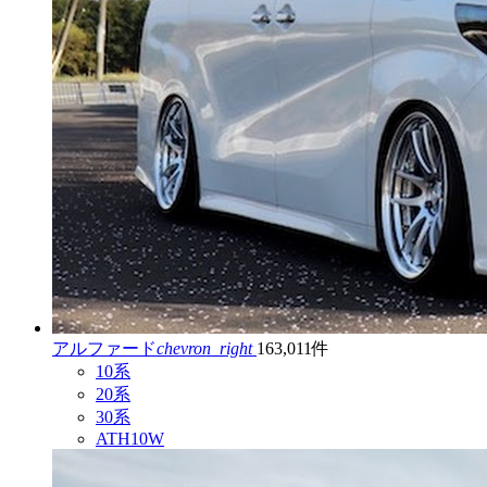
アルファード
chevron_right
163,011件
10系
20系
30系
ATH10W