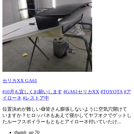
セリカXX GA61
#10月も宜しくお願いします
#GA61セリカXX
#TOYOTA
#ア
イローネ
#レストア中
位置決めが難しい😅皆さん膨張しないように空気穴開けて
いますか？ヒロッパネもあえて寝かしてヤフオクでゲットし
たルーフスポイラーもともとアイローネ付いていたけ...
thumb_up
70