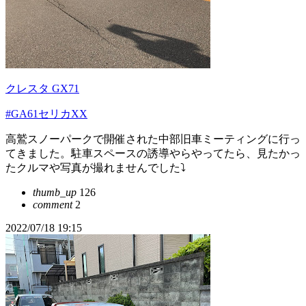
クレスタ GX71
#GA61セリカXX
高鷲スノーパークで開催された中部旧車ミーティングに行っ
てきました。駐車スペースの誘導やらやってたら、見たかっ
たクルマや写真が撮れませんでした⤵︎
thumb_up
126
comment
2
2022/07/18 19:15