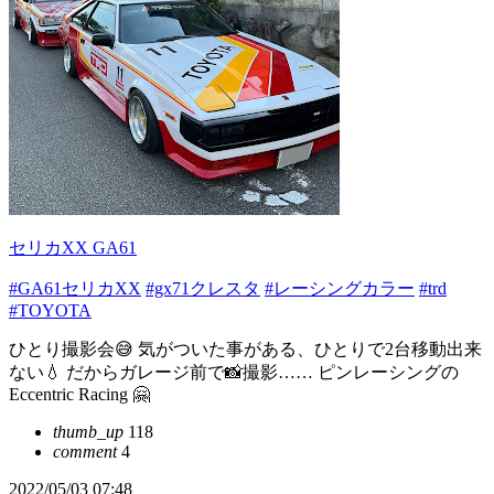
セリカXX GA61
#GA61セリカXX
#gx71クレスタ
#レーシングカラー
#trd
#TOYOTA
ひとり撮影会😅 気がついた事がある、ひとりで2台移動出来
ない💧 だからガレージ前で📸撮影…… ピンレーシングの
Eccentric Racing 🤗
thumb_up
118
comment
4
2022/05/03 07:48