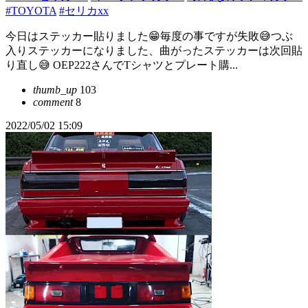
#TOYOTA
#セリカxx
今日はステッカー貼りました😁毎度の事ですが失敗😅つぶ
入りステッカーになりました、曲がったステッカーは次回貼
り直し😅 OEP222さんでTシャツとプレート購...
thumb_up
103
comment
8
2022/05/02 15:09