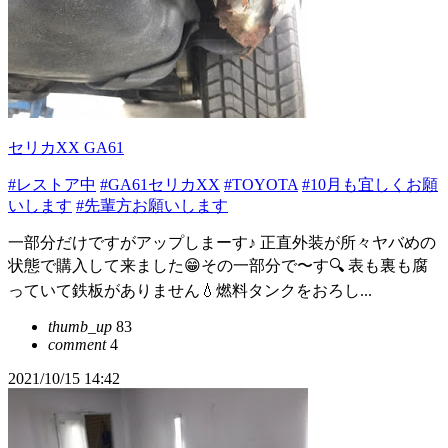
セリカXX GA61
#レストア中
#GA61セリカXX
#TOYOTA
#10月も宜しくお願
いします
#先輩方お願いします
一部分だけですがアップしまーす♪ 正直外装が所々ヤバめの
状態で購入して来ました😁その一部分で〜す🔍 表も裏も腐
っていて鉄板がありません💧燃料タンクをおろし...
thumb_up
83
comment
4
2021/10/15 14:42