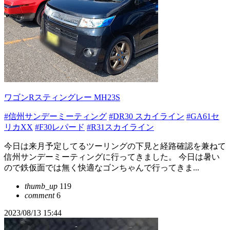
ワゴンRスティングレー MH23S
#信州サンデーミーティング
#DR30 スカイライン
#GA61セ
リカXX
#F30レパード
#R31スカイライン
今日は来月予定してるツーリングの下見と経路確認を兼ねて
信州サンデーミーティングに行ってきました。 今日は暑い
ので鉄仮面では無く快適なゴンちゃんで行ってきま...
thumb_up
119
comment
6
2023/08/13 15:44