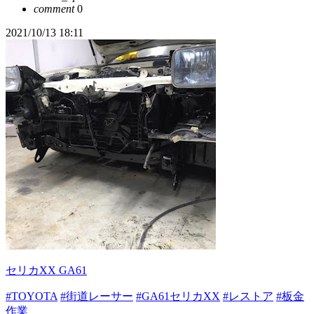
comment
0
2021/10/13 18:11
セリカXX GA61
#TOYOTA
#街道レーサー
#GA61セリカXX
#レストア
#板金
作業