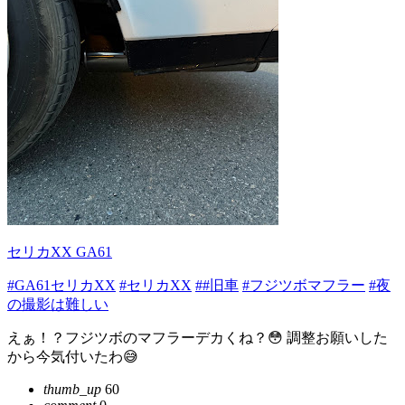
セリカXX GA61
#GA61セリカXX
#セリカXX
##旧車
#フジツボマフラー
#夜
の撮影は難しい
えぁ！？フジツボのマフラーデカくね？😳 調整お願いした
から今気付いたわ😅
thumb_up
60