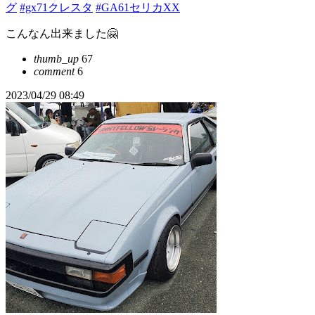
グ
#gx71クレスタ
#GA61セリカXX
こんなん出来ました🤗
thumb_up
67
comment
6
2023/04/29 08:49