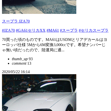
スープラ JZA70
#JZA70
#GA61セリカXX
#MA61
#スープラ
#セリカスープラ
70買った頃のものです。MA61はUSDMとリアデカールはヨ
ーロッパ仕様 5Mから6M変換3,000ccです。希望ナンバーじ
ゃ無い頃だったので、陸運局に通...
thumb_up
93
comment
13
2020/05/22 16:14