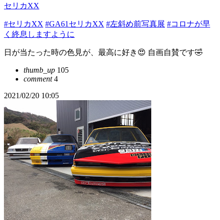
セリカXX
#セリカXX
#GA61セリカXX
#左斜め前写真展
#コロナが早
く終息しますように
日が当たった時の色見が、最高に好き😍 自画自賛です🤣
thumb_up
105
comment
4
2021/02/20 10:05