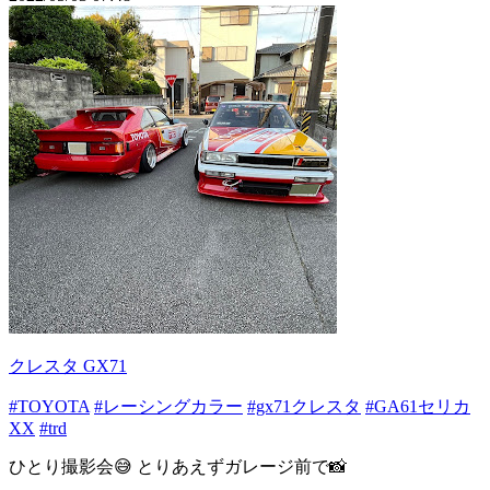
クレスタ GX71
#TOYOTA
#レーシングカラー
#gx71クレスタ
#GA61セリカ
XX
#trd
ひとり撮影会😅 とりあえずガレージ前で📸