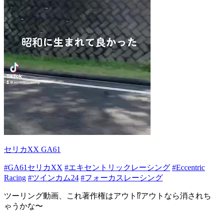
セリカXX GA61
#GA61セリカXX
#エキセントリックレーシング
#Eccentric
Racing
#ツインカム24
#フォーカスレーシング
ツーリング動画、これ著作権はアウト⁉️アウトなら消されち
ゃうかな〜