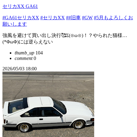
セリカXX GA61
#GA61セリカXX
#セリカXX
##旧車
#GW
#5月もよろしくお
願いします
強風を避けて買い出し決行🥰Σ(⊙ω⊙)！？やられた猫様…
(*ΦωΦ)には逆らえない
thumb_up
104
comment
0
2026/05/03 18:00