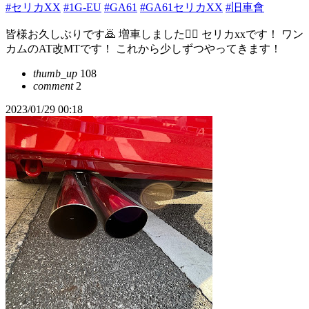
#セリカXX
#1G-EU
#GA61
#GA61セリカXX
#旧車會
皆様お久しぶりです🙇 増車しました🙆‍♂️ セリカxxです！ ワン
カムのAT改MTです！ これから少しずつやってきます！
thumb_up
108
comment
2
2023/01/29 00:18