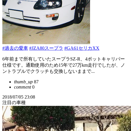
#過去の愛車
#JZA80スープラ
#GA61セリカXX
6年前まで所有していたスープラSZ-R、4ポットキャリパー
仕様です。通勤使用のため15年で27万km走行でしたが、ノ
ントラブルでクラッチも交換しないままで...
thumb_up
87
comment
0
2018/07/05 23:08
注目の車種