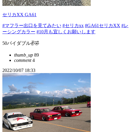
セリカXX GA61
#マフラー出口を見てみたい
#セリカxx
#GA61セリカXX
#レ
ーシングカラー
#10月も宜しくお願いします
50パイダブル✌️🤣
thumb_up
89
comment
4
2022/10/07 18:33