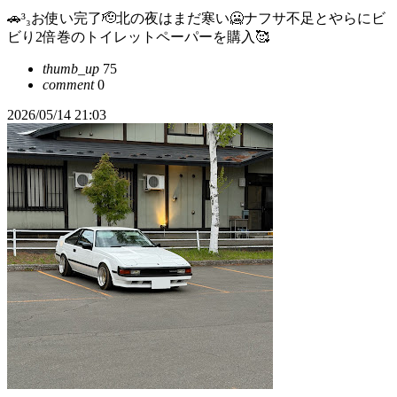
🚗³₃お使い完了🫡北の夜はまだ寒い🥶ナフサ不足とやらにビ
ビり2倍巻のトイレットペーパーを購入🥰
thumb_up
75
comment
0
2026/05/14 21:03