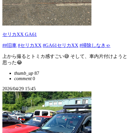
セリカXX GA61
##旧車
#セリカXX
#GA61セリカXX
#掃除しなきゃ
上から撮るとトミカ感すごい😅 そして、車内片付けようと
思った😂
thumb_up
87
comment
0
2026/04/29 15:45