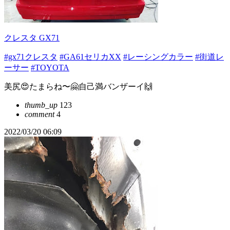
クレスタ GX71
#gx71クレスタ
#GA61セリカXX
#レーシングカラー
#街道レ
ーサー
#TOYOTA
美尻😍たまらね〜🤗自己満バンザーイ🙌
thumb_up
123
comment
4
2022/03/20 06:09