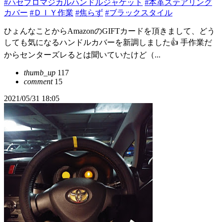
#ハセプロマジカルハンドルジャケット
#本革ステアリング
カバー
#ＤＩＹ作業
#焦らず
#ブラックスタイル
ひょんなことからAmazonのGIFTカードを頂きまして、どう
しても気になるハンドルカバーを新調しました👍 手作業だ
からセンターズレるとは聞いていたけど（...
thumb_up
117
comment
15
2021/05/31 18:05