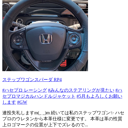
ステップワゴンスパーダ RP4
#ハセプロ レーシング
#みんなのステアリングが見たい
#ハ
セプロマジカルハンドルジャケット
#5月もよろしくお願い
します
#GW
連投失礼しますm(_ _)m 続いては私のステップワゴン✨ ハセ
プロのウレタンから本革仕様に変更です。 本革は革の性質
上ロゴマークの位置が上下でズレるので...