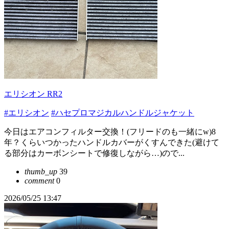
エリシオン RR2
#エリシオン
#ハセプロマジカルハンドルジャケット
今日はエアコンフィルター交換！(フリードのも一緒にw)8
年？くらいつかったハンドルカバーがくすんできた(避けて
る部分はカーボンシートで修復しながら…)ので...
thumb_up
39
comment
0
2026/05/25 13:47