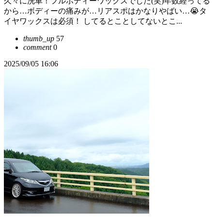
久々に洗車！フルボディーワックスでした(笑)年数経ってる
から…ボディーの痛みが…リアスポはかなりやばい…😭タ
イヤワックスは必須！ してるとことしてないとこ...
thumb_up
57
comment
0
2025/09/05 16:06