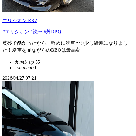
エリシオン RR2
#エリシオン
#洗車
#外BBQ
黄砂で酷かったから、軽めに洗車〜✨少し綺麗になりまし
た！愛車を見ながらのBBQは最高👍
thumb_up
55
comment
0
2026/04/27 07:21