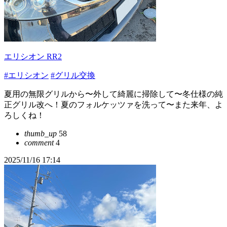
エリシオン RR2
#エリシオン
#グリル交換
夏用の無限グリルから〜外して綺麗に掃除して〜冬仕様の純
正グリル改へ！夏のフォルケッツァを洗って〜また来年、よ
ろしくね！
thumb_up
58
comment
4
2025/11/16 17:14