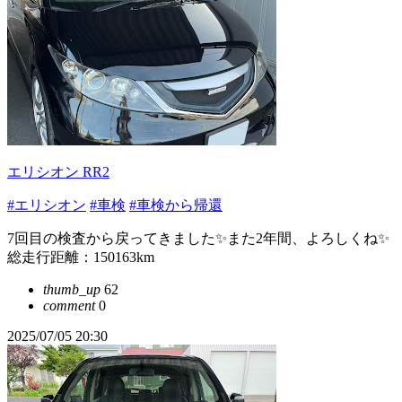
エリシオン RR2
#エリシオン
#車検
#車検から帰還
7回目の検査から戻ってきました✨また2年間、よろしくね✨
総走行距離：150163km
thumb_up
62
comment
0
2025/07/05 20:30