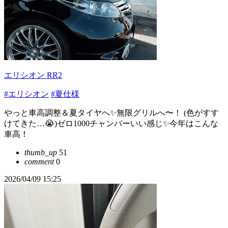
エリシオン RR2
#エリシオン
#夏仕様
やっと車高調整＆夏タイヤへ✨無限グリルへ〜！ (色がすす
けてきた…😭)ゼロ1000チャンバーいい感じ✨今年はこんな
車高！
thumb_up
51
comment
0
2026/04/09 15:25