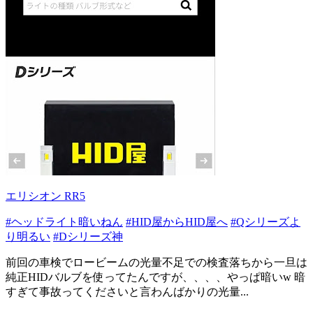
エリシオン RR5
#ヘッドライト暗いねん
#HID屋からHID屋へ
#Qシリーズよ
り明るい
#Dシリーズ神
前回の車検でロービームの光量不足での検査落ちから一旦は
純正HIDバルブを使ってたんですが、、、、やっぱ暗いw 暗
すぎて事故ってくださいと言わんばかりの光量...