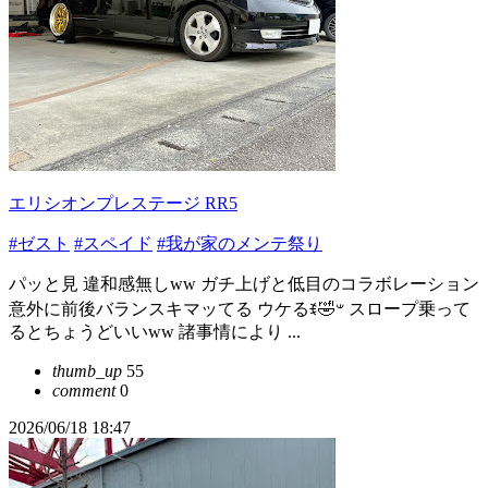
エリシオンプレステージ RR5
#ゼスト
#スペイド
#我が家のメンテ祭り
パッと見 違和感無しww ガチ上げと低目のコラボレーション
意外に前後バランスキマッてる ウケるꉂ🤣𐤔 スロープ乗って
るとちょうどいいww 諸事情により ...
thumb_up
55
comment
0
2026/06/18 18:47