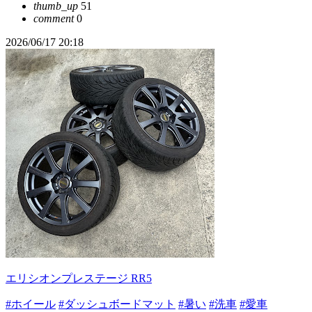
thumb_up
51
comment
0
2026/06/17 20:18
エリシオンプレステージ RR5
#ホイール
#ダッシュボードマット
#暑い
#洗車
#愛車