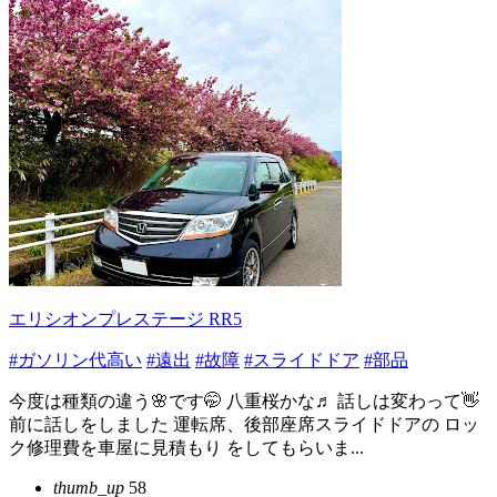
エリシオンプレステージ RR5
#ガソリン代高い
#遠出
#故障
#スライドドア
#部品
今度は種類の違う🌸です🤭 八重桜かな♬ 話しは変わって👋
前に話しをしました 運転席、後部座席スライドドアの ロッ
ク修理費を車屋に見積もり をしてもらいま...
thumb_up
58