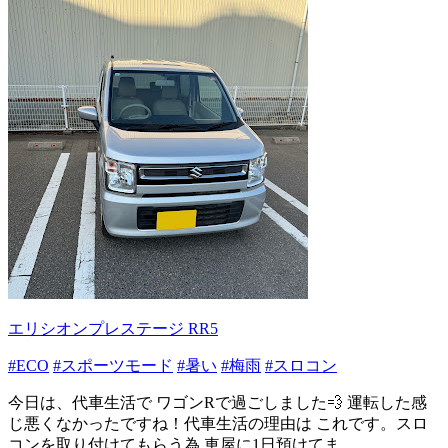
エリシオンプレステージ RR5
#ECO
#スポーツモード
#暑い
#梅雨
#スロコン
今日は、代車生活で ワゴンRで過ごしました💨 運転した感
じ悪くなかったですね！代車生活の理由は これです。スロ
コンを取り付けてもらう為 車屋に1日預けてま...