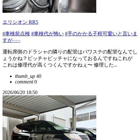
エリシオン RR5
#車検前点検
#車検代が怖い
#手のかかる子程可愛いと言いま
すが·····
運転席側のドラシャの隣りの配管はパワステの配管なんでし
ょうかね？ビッチャビッチャになっておるんですねこれが
これは修理代が高くつくんですかねぇ〜 修理した...
thumb_up
40
comment
0
2026/06/20 18:50