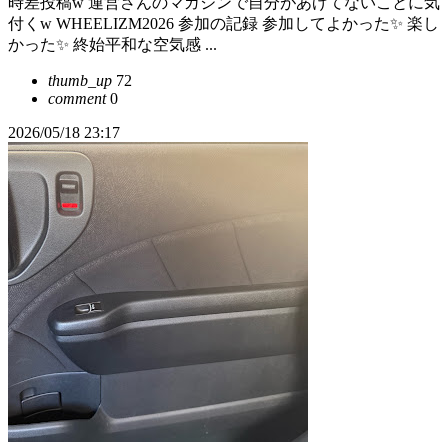
時差投稿w 運営さんのマガジンで自分があげてないことに気
付くw WHEELIZM2026 参加の記録 参加してよかった✨ 楽し
かった✨ 終始平和な空気感 ...
thumb_up
72
comment
0
2026/05/18 23:17