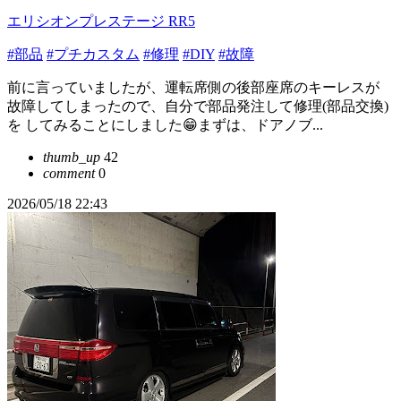
エリシオンプレステージ RR5
#部品
#プチカスタム
#修理
#DIY
#故障
前に言っていましたが、運転席側の後部座席のキーレスが
故障してしまったので、自分で部品発注して修理(部品交換)
を してみることにしました😁まずは、ドアノブ...
thumb_up
42
comment
0
2026/05/18 22:43