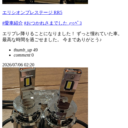
エリシオンプレステージ RR5
#愛車紹介
#おつかれさまでした┏○ﾍﾟｺ
エリプレ降りることになりました！ ずっと憧れていた車。
最高な時間を過ごせました。 今までありがとう♪
thumb_up
49
comment
0
2026/07/06 02:20