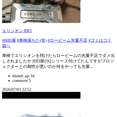
エリシオン RR5
#HID屋
#車検落ちた(笑)
#ロービーム光量不足
#ゴミはゴミ
箱へ
車検でエリシオンを預けたらロービームの光量不足でダメ出
しされました🖕 HID屋のQシリーズ付けてたんですがプロジ
ェクターとの相性が悪いのか何をやっても光量...
thumb_up
34
comment
5
2026/07/03 22:52