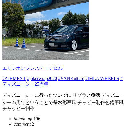
エリシオンプレステージ RR5
#AIRMEXT
#jokerwrap2020
#VANKulture
#IMLA WHEELS
#
ディズニーシー25周年
ディズニーシーに行ったついでに リゾラと📷活 ディズニー
シー25周年ということで😁水彩画風 チャピー制作色鉛筆風
チャッピー制作
thumb_up
196
comment
2