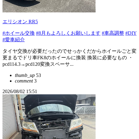
エリシオン RR5
#ホイール交換
#8月もよろしくお願いします
#車高調整
#DIY
#愛車紹介
タイヤ交換が必要だったのでせっかくだからホイールごと変
更まるでドリ車FK8のホイールに換装 換装に必要なもの ・
pcd114.3→pcd120変換スペーサ...
thumb_up
53
comment
3
2026/08/02 15:51