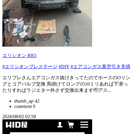
エリシオン RR5
#エリシオンプレステージ
#DIY
#エアコンガス真空引き充填
エリプレさんエアコンガス抜けきってたのでホースのOリン
グとコアバルブ交換 馬掛けてロングの10ミリあれば下潜っ
たりすればラジエター外さず交換出来ます🫡アス...
thumb_up
42
comment
0
2026/08/02 02:59