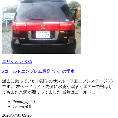
エリシオン RR5
#ゴールドエンブレム最高
#かこの愛車
過去に乗っていた中期型のサンルーフ無しプレステージ3.5
です。 左ヘッドライト内側に水滴が溜まりエアーで飛ばし
てもまた水滴が溜まってました 当時はゴールド...
thumb_up
59
comment
0
2026/07/01 09:20