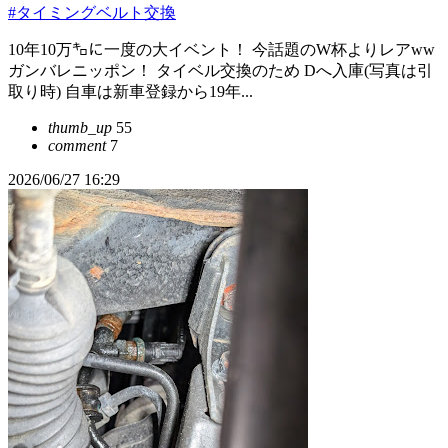
#タイミングベルト交換
10年10万㌔に一度の大イベント！ 今話題のW杯よりレアww
ガンバレニッポン！ タイベル交換のため Dへ入庫(写真は引
取り時) 自車は新車登録から19年...
thumb_up
55
comment
7
2026/06/27 16:29