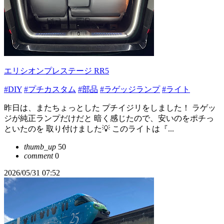
エリシオンプレステージ RR5
#DIY
#プチカスタム
#部品
#ラゲッジランプ
#ライト
昨日は、またちょっとした プチイジリをしました！ ラゲッ
ジが純正ランプだけだと 暗く感じたので、安いのをポチっ
といたのを 取り付けました💡 このライトは『...
thumb_up
50
comment
0
2026/05/31 07:52