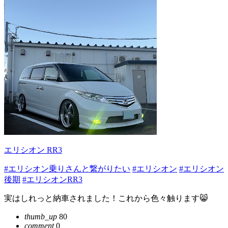
エリシオン RR3
#エリシオン乗りさんと繋がりたい
#エリシオン
#エリシオン
後期
#エリシオンRR3
実はしれっと納車されました！これから色々触ります😸
thumb_up
80
comment
0