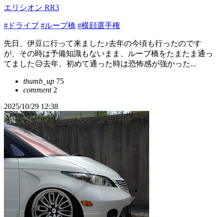
エリシオン RR3
#ドライブ
#ループ橋
#横顔選手権
先日、伊豆に行って来ました♪去年の今頃も行ったのです
が、その時は予備知識もないまま、ループ橋をたまたま通っ
てました😥去年、初めて通った時は恐怖感が強かった...
thumb_up
75
comment
2
2025/10/29 12:38