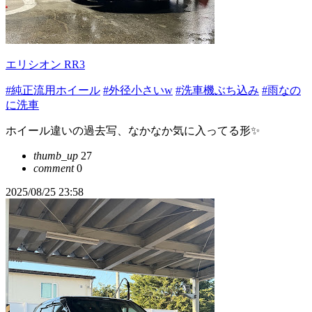
エリシオン RR3
#純正流用ホイール
#外径小さいw
#洗車機ぶち込み
#雨なの
に洗車
ホイール違いの過去写、なかなか気に入ってる形✨
thumb_up
27
comment
0
2025/08/25 23:58