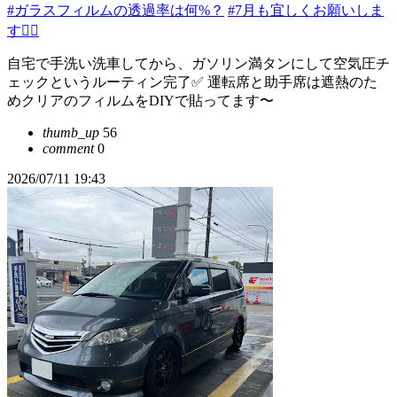
#ガラスフィルムの透過率は何%？
#7月も宜しくお願いしま
す🙇‍♂️
自宅で手洗い洗車してから、ガソリン満タンにして空気圧チ
ェックというルーティン完了✅ 運転席と助手席は遮熱のた
めクリアのフィルムをDIYで貼ってます〜
thumb_up
56
comment
0
2026/07/11 19:43