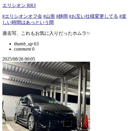
エリシオン RR3
#エリシオンオフ会
#山形
#静岡
#お互い仕様変更してる
#楽
しい時間はあっという間
過去写、これもお気に入りだったホムラ✨
thumb_up
63
comment
0
2025/08/26 00:05