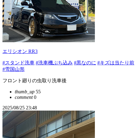
エリシオン RR3
#スタンド洗車
#洗車機ぶち込み
#黒なのに
#キズは当たり前
#雪国山形
フロント廻りの虫取り洗車後
thumb_up
55
comment
0
2025/08/25 23:48