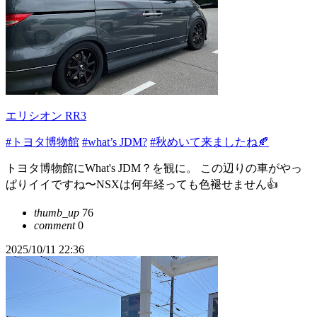
エリシオン RR3
#トヨタ博物館
#what’s JDM?
#秋めいて来ましたね🍂
トヨタ博物館にWhat's JDM？を観に。 この辺りの車がやっ
ぱりイイですね〜NSXは何年経っても色褪せません👍
thumb_up
76
comment
0
2025/10/11 22:36