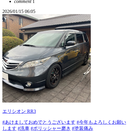
comment
1
2026/01/15 06:05
エリシオン RR3
#あけましておめでとうございます
#今年もよろしくお願い
します
#洗車
#ポリッシャー磨き
#塗装痛み