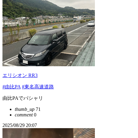
エリシオン RR3
#由比PA
#東名高速道路
由比PAでパシャリ
thumb_up
71
comment
0
2025/08/29 20:07