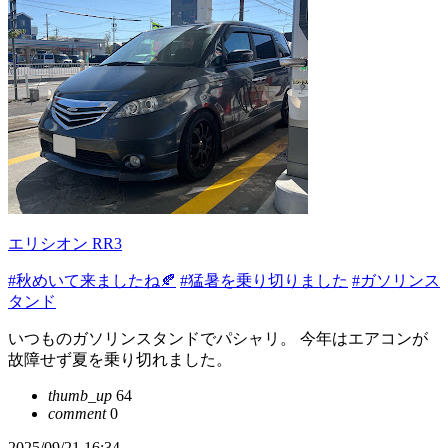
エリシオン RR3
#秋めいて来ましたね🍂
#猛暑を乗り切りました
#ガソリンス
タンド
いつものガソリンスタンドでパシャリ。 今年はエアコンが
故障せず夏を乗り切れました。
thumb_up
64
comment
0
2025/09/21 16:34