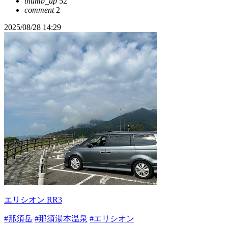
thumb_up
52
comment
2
2025/08/28 14:29
エリシオン RR3
#那須岳
#那須湯本温泉
#エリシオン