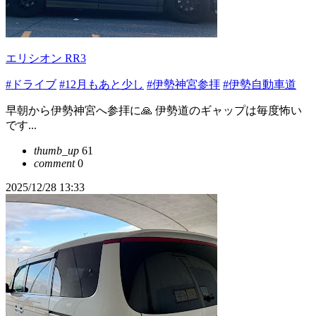
エリシオン RR3
#ドライブ
#12月もあと少し
#伊勢神宮参拝
#伊勢自動車道
早朝から伊勢神宮へ参拝に🙏 伊勢道のギャップは毎度怖い
です...
thumb_up
61
comment
0
2025/12/28 13:33