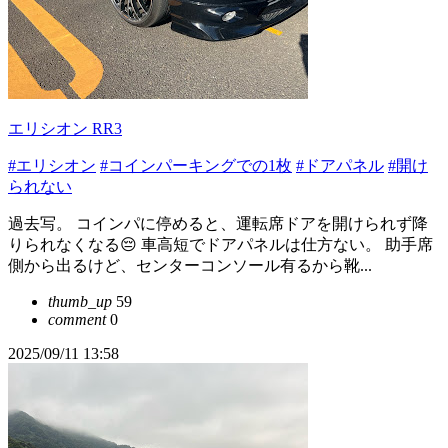
エリシオン RR3
#エリシオン
#コインパーキングでの1枚
#ドアパネル
#開け
られない
過去写。 コインパに停めると、運転席ドアを開けられず降
りられなくなる😔 車高短でドアパネルは仕方ない。 助手席
側から出るけど、センターコンソール有るから靴...
thumb_up
59
comment
0
2025/09/11 13:58