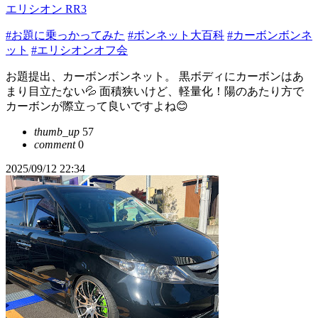
エリシオン RR3
#お題に乗っかってみた
#ボンネット大百科
#カーボンボンネ
ット
#エリシオンオフ会
お題提出、カーボンボンネット。 黒ボディにカーボンはあ
まり目立たない💦 面積狭いけど、軽量化！陽のあたり方で
カーボンが際立って良いですよね😊
thumb_up
57
comment
0
2025/09/12 22:34