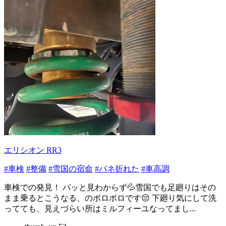
エリシオン RR3
#車検
#整備
#雪国の宿命
#バネ折れた
#車高調
車検での発見！ パッと見わからず💦雪国でも足廻りはその
まま乗るとこうなる、のボロボロです😔 下廻り気にして洗
ってても、見えづらい所はミルフィーユなってまし...