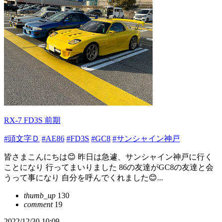
RX-7 FD3S 前期
#頭文字Ｄ
#AE86
#FD3S
#GC8
#サンシャイン神戸
皆さまこんにちは😊 昨日は急遽、サンシャイン神戸に行く
ことになり 行ってまいりました 86の友達がGC8の友達と会
うって事になり 自分を呼んでくれました😊...
thumb_up
130
comment
19
2022/12/30 10:09