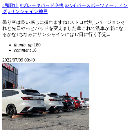
#和歌山
#ブレーキパッド交換
#ハイパースポーツミーティン
グ
#サンシャイン神戸
曇り空は良い感じに撮れますね♪ストロボ無しバージョンそ
れと先日やっとパッドを変えました😅これで洗車が楽にな
るかな♪ちなみにサンシャインには17日に行く予定...
thumb_up
180
comment
18
2022/07/09 00:49