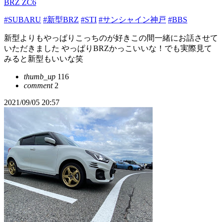
BRZ ZC6
#SUBARU
#新型BRZ
#STI
#サンシャイン神戸
#BBS
新型よりもやっぱりこっちのが好きこの間一緒にお話させて
いただきました やっぱりBRZかっこいいな！でも実際見て
みると新型もいいな笑
thumb_up
116
comment
2
2021/09/05 20:57