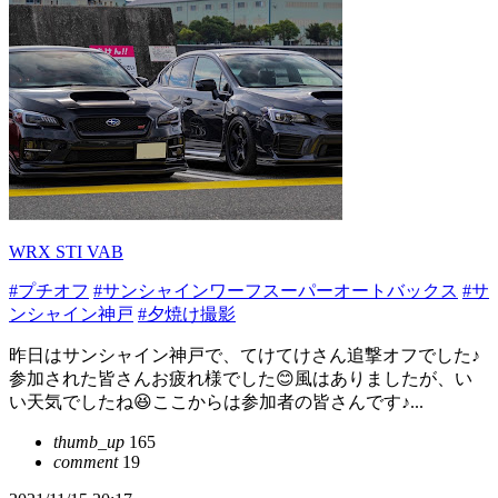
WRX STI VAB
#プチオフ
#サンシャインワーフスーパーオートバックス
#サ
ンシャイン神戸
#夕焼け撮影
昨日はサンシャイン神戸で、てけてけさん追撃オフでした♪
参加された皆さんお疲れ様でした😊風はありましたが、い
い天気でしたね😆ここからは参加者の皆さんです♪...
thumb_up
165
comment
19