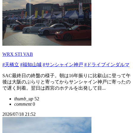
WRX STI VAB
#天橋立
#福知山城
#サンシャイン神戸
#ドライブインダルマ
SAC最終日の終盤の様子。朝は16年振りに比叡山に登って午
後は大阪のぶらりと寄ってからサンシャイン神戸に寄ったの
で遅く到着。翌日は西宮のホテルを出発して目...
thumb_up
52
comment
0
2026/07/18 21:52