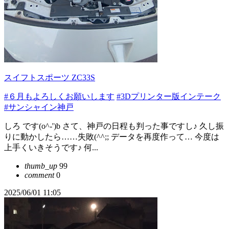
スイフトスポーツ ZC33S
#６月もよろしくお願いします
#3Dプリンター版インテーク
#サンシャイン神戸
しろ です(o^-')b さて、神戸の日程も判った事ですし♪ 久し振
りに動かしたら……失敗(^^;; データを再度作って… 今度は
上手くいきそうです♪ 何...
thumb_up
99
comment
0
2025/06/01 11:05