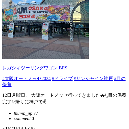
レガシィツーリングワゴン BR9
#大阪オートメッセ2024
#ドライブ
#サンシャイン神戸
#目の
保養
12日月曜日、 大阪オートメッセ行ってきました🚗³₃目の保養
完了✨帰りに神戸で✌️
thumb_up
77
comment
0
2024/02/14 16:26