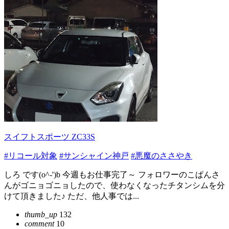
スイフトスポーツ ZC33S
#リコール対象
#サンシャイン神戸
#悪魔のささやき
しろ です(o^-')b 今週もお仕事完了～ フォロワーのこぱんさ
んがゴニョゴニョしたので、使わなくなったチタンシムを分
けて頂きました♪ ただ、他人事では...
thumb_up
132
comment
10