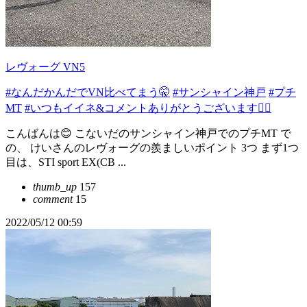
レヴォーグ VN5
#なんだかんだでVN比べてまう🤫
#サンシャイン神戸
#プチ
MT
#いつもイイネ&コメントありがとうございます🙇‍♂️
こんばんは😊 こないだのサンシャイン神戸でのプチMT で
の、 けいさんのレヴォーグの羨ましいポイント 3つ まず1つ
目は、STI sport EX(CB ...
thumb_up
157
comment
15
2022/05/12 00:59