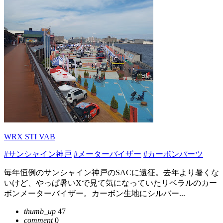
WRX STI VAB
#サンシャイン神戸
#メーターバイザー
#カーボンパーツ
毎年恒例のサンシャイン神戸のSACに遠征。去年より暑くな
いけど、やっぱ暑いXで見て気になっていたリベラルのカー
ボンメーターバイザー。カーボン生地にシルバー...
thumb_up
47
comment
0