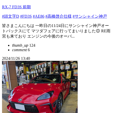
RX-7 FD3S 前期
#頭文字D
#FD3S
#AE86
#高橋啓介仕様
#サンシャイン神戸
皆さまこんにちは 一昨日の11/24日にサンシャイン神戸オー
トバックスにて マツダフェアに行ってまいりました😊 RE雨
宮も来ており エンジンの今後のオーバ...
thumb_up
124
comment
6
2024/11/26 13:40