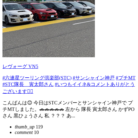
レヴォーグ VN5
#六連星ツーリング倶楽部(STC)
#サンシャイン神戸
#プチMT
#STC隊長 寅太郎さん
#いつもイイネ&コメントありがとう
ございます🙇‍♂️
こんばんは😊 今日はSTCメンバーとサンシャイン神戸で プ
チMTしました。🚗🚗🚗🚗🚗 左から 隊長 寅太郎さん かずPO
さん 黒ひょうさん 私 ？？？ あ...
thumb_up
119
comment
10