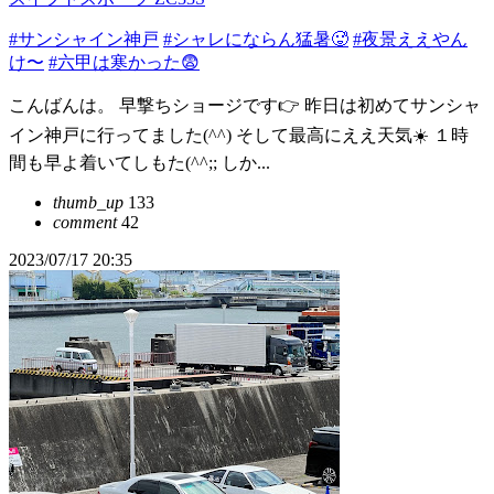
#サンシャイン神戸
#シャレにならん猛暑🥵
#夜景ええやん
け〜
#六甲は寒かった😨
こんばんは。 早撃ちショージです👉 昨日は初めてサンシャ
イン神戸に行ってました(^^) そして最高にええ天気☀️ １時
間も早よ着いてしもた(^^;; しか...
thumb_up
133
comment
42
2023/07/17 20:35