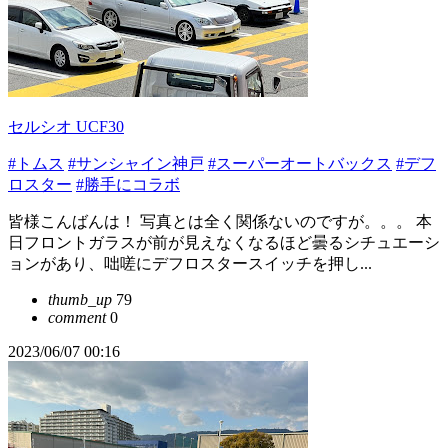
セルシオ UCF30
#トムス
#サンシャイン神戸
#スーパーオートバックス
#デフ
ロスター
#勝手にコラボ
皆様こんばんは！ 写真とは全く関係ないのですが。。。 本
日フロントガラスが前が見えなくなるほど曇るシチュエーシ
ョンがあり、咄嗟にデフロスタースイッチを押し...
thumb_up
79
comment
0
2023/06/07 00:16