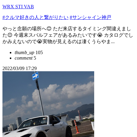
WRX STI VAB
#クルマ好きの人と繋がりたい
#サンシャイン神戸
やっと念願の場所へ😊 ただ来店するタイミング間違えまし
た😊 今週末スバルフェアがあるみたいです😭 カタログでし
かみえないので😭実物が見えるのは凄くうらやま...
thumb_up
105
comment
5
2022/03/09 17:29