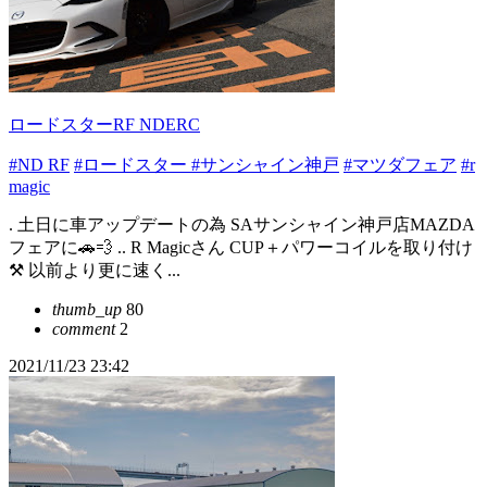
ロードスターRF NDERC
#ND RF
#ロードスター
#サンシャイン神戸
#マツダフェア
#r
magic
. 土日に車アップデートの為 SAサンシャイン神戸店MAZDA
フェアに🚗💨 .. R Magicさん CUP＋パワーコイルを取り付け
⚒️ 以前より更に速く...
thumb_up
80
comment
2
2021/11/23 23:42